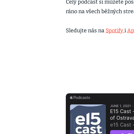
Celý podcast si můžete pos
ráno na všech běžných str
Sledujte nás na
Spotify
i
Ap