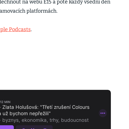
lechnout na webu E15 a poté každý všední den
eamovacích platformách.
ple Podcasts
.