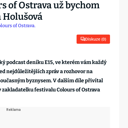
rs of Ostrava už bychom
ta Holušová
Diskuze (
0
)
ský podcast deníku E15, ve kterém vám každý
d nejdůležitějších zpráv a rozhovor na
současným byznysem. V dalším díle přivítal
 zakladatelku festivalu Colours of Ostrava