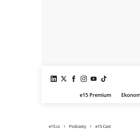
e15 Premium
Ekonom
e15.cz
Podcasty
e15 Cast