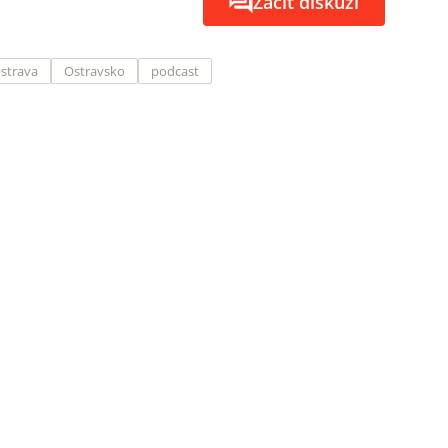
Začít diskuzi
strava
Ostravsko
podcast