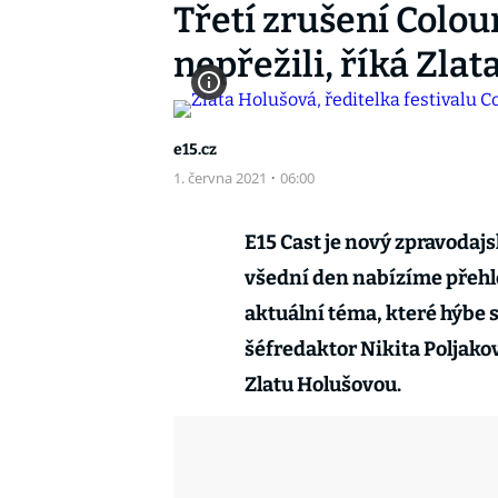
Třetí zrušení Colou
nepřežili, říká Zla
e15.cz
1. června 2021
·
06:00
E15 Cast je nový zpravodaj
všední den nabízíme přehle
aktuální téma, které hýbe 
šéfredaktor Nikita Poljakov
Zlatu Holušovou.