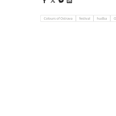
Colours of Ostrava
festival
hudba
O