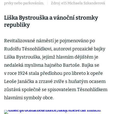
prvky nebo parkováním.
|
Zdroj: e15 Michaela Szkanderová
Liška Bystrouška a vánoční stromky
republiky
Revitalizované náměstí je pojmenováno po
Rudolfu Těsnohlídkovi, autorovi prozaické bajky
Liška Bystrouška, jejímž hlavním dějištěm je
nedaleká myslivna hajného Bartoše. Bajka se
v roce 1924 stala předlohou pro libreto k opeře
Leoše Janáčka a zrzavé zvíře s huňatým ocasem
zůstává společně se spisovatelem Těsnohlídkem
hlavními symboly obce.