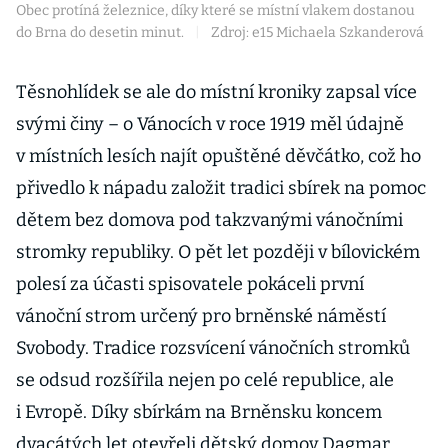
Obec protíná železnice, díky které se místní vlakem dostanou
do Brna do desetin minut.
|
Zdroj: e15 Michaela Szkanderová
Těsnohlídek se ale do místní kroniky zapsal více
svými činy – o Vánocích v roce 1919 měl údajně
v místních lesích najít opuštěné děvčátko, což ho
přivedlo k nápadu založit tradici sbírek na pomoc
dětem bez domova pod takzvanými vánočními
stromky republiky. O pět let později v bílovickém
polesí za účasti spisovatele pokáceli první
vánoční strom určený pro brněnské náměstí
Svobody. Tradice rozsvícení vánočních stromků
se odsud rozšířila nejen po celé republice, ale
i Evropě. Díky sbírkám na Brněnsku koncem
dvacátých let otevřeli dětský domov Dagmar.