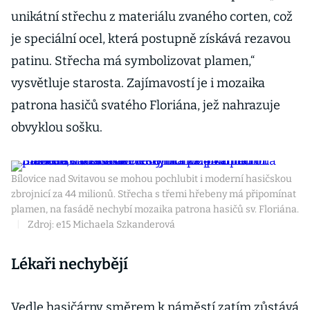
unikátní střechu z materiálu zvaného corten, což
je speciální ocel, která postupně získává rezavou
patinu. Střecha má symbolizovat plamen,“
vysvětluje starosta. Zajímavostí je i mozaika
patrona hasičů svatého Floriána, jež nahrazuje
obvyklou sošku.
Bílovice nad Svitavou se mohou pochlubit i moderní hasičskou
zbrojnicí za 44 milionů. Střecha s třemi hřebeny má připomínat
plamen, na fasádě nechybí mozaika patrona hasičů sv. Floriána.
|
Zdroj: e15 Michaela Szkanderová
Lékaři nechybějí
Vedle hasičárny směrem k náměstí zatím zůstává