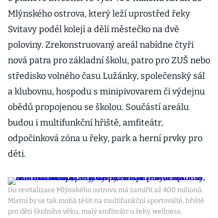
Mlýnského ostrova, který leží uprostřed řeky
Svitavy podél kolejí a dělí městečko na dvě
poloviny. Zrekonstruovaný areál nabídne čtyři
nová patra pro základní školu, patro pro ZUŠ nebo
středisko volného času Lužánky, společenský sál
a klubovnu, hospodu s minipivovarem či výdejnu
obědů propojenou se školou. Součástí areálu
budou i multifunkční hřiště, amfiteátr,
odpočinková zóna u řeky, park a herní prvky pro
děti.
Do revitalizace Mlýnského ostrova má zamířit až 400 milionů.
Místní by se tak mohli těšit na multifunkční sportoviště, hřiště
pro děti školního věku, malý amfiteátr u řeky, wellness,