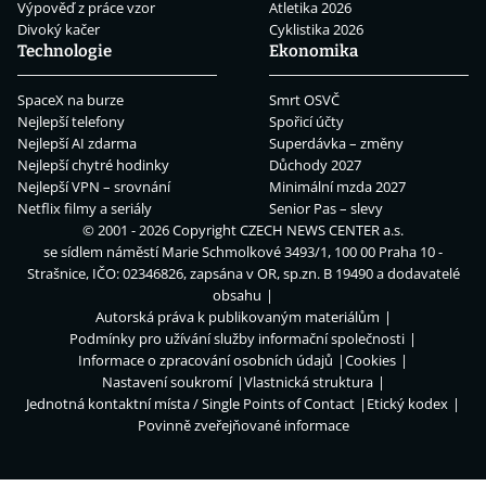
Výpověď z práce vzor
Atletika 2026
Divoký kačer
Cyklistika 2026
Technologie
Ekonomika
SpaceX na burze
Smrt OSVČ
Nejlepší telefony
Spořicí účty
Nejlepší AI zdarma
Superdávka – změny
Nejlepší chytré hodinky
Důchody 2027
Nejlepší VPN – srovnání
Minimální mzda 2027
Netflix filmy a seriály
Senior Pas – slevy
© 2001 - 2026 Copyright
CZECH NEWS CENTER a.s.
se sídlem náměstí Marie Schmolkové 3493/1, 100 00 Praha 10 -
Strašnice, IČO: 02346826, zapsána v OR, sp.zn. B 19490 a dodavatelé
obsahu
Autorská práva k publikovaným materiálům
Podmínky pro užívání služby informační společnosti
Informace o zpracování osobních údajů
Cookies
Nastavení soukromí
Vlastnická struktura
Jednotná kontaktní místa / Single Points of Contact
Etický kodex
Povinně zveřejňované informace