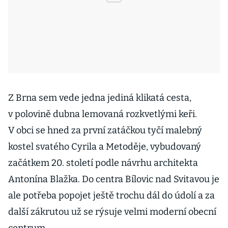
Z Brna sem vede jedna jediná klikatá cesta,
v polovině dubna lemovaná rozkvetlými keři.
V obci se hned za první zatáčkou tyčí malebný
kostel svatého Cyrila a Metoděje, vybudovaný
začátkem 20. století podle návrhu architekta
Antonína Blažka. Do centra Bílovic nad Svitavou je
ale potřeba popojet ještě trochu dál do údolí a za
další zákrutou už se rýsuje velmi moderní obecní