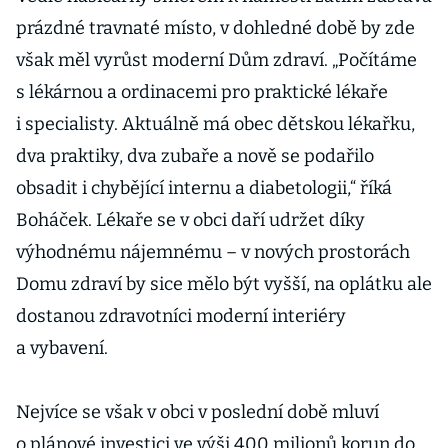
prázdné travnaté místo, v dohledné době by zde
však měl vyrůst moderní Dům zdraví. „Počítáme
s lékárnou a ordinacemi pro praktické lékaře
i specialisty. Aktuálně má obec dětskou lékařku,
dva praktiky, dva zubaře a nově se podařilo
obsadit i chybějící internu a diabetologii,“ říká
Boháček. Lékaře se v obci daří udržet díky
výhodnému nájemnému – v nových prostorách
Domu zdraví by sice mělo být vyšší, na oplátku ale
dostanou zdravotníci moderní interiéry
a vybavení.
Nejvíce se však v obci v poslední době mluví
o plánové investici ve výši 400 milionů korun do