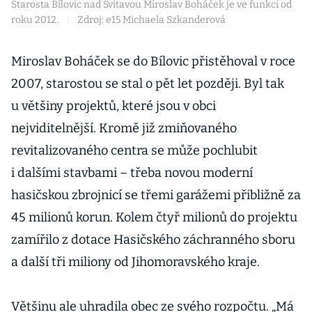
Starosta Bílovic nad Svitavou Miroslav Boháček je ve funkci od
roku 2012.
|
Zdroj: e15 Michaela Szkanderová
Miroslav Boháček se do Bílovic přistěhoval v roce
2007, starostou se stal o pět let později. Byl tak
u většiny projektů, které jsou v obci
nejviditelnější. Kromě již zmiňovaného
revitalizovaného centra se může pochlubit
i dalšími stavbami – třeba novou moderní
hasičskou zbrojnicí se třemi garážemi přibližně za
45 milionů korun. Kolem čtyř milionů do projektu
zamířilo z dotace Hasičského záchranného sboru
a další tři miliony od Jihomoravského kraje.
Většinu ale uhradila obec ze svého rozpočtu. „Má