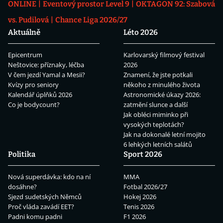
ONLINE
Eventový prostor Level 9
OKTAGON 92: Szabová
vs. Pudilová
Chance Liga 2026/27
Aktuálně
Léto 2026
Epicentrum
Karlovarský filmový festival
Neštovice: příznaky, léčba
2026
V čem jezdí Yamal a Mesii?
Znamení, že jste potkali
Kvízy pro seniory
někoho z minulého života
Kalendář úplňků 2026
Astronomické úkazy 2026:
Co je bodycount?
zatmění slunce a další
Jak obléci miminko při
vysokých teplotách?
Jak na dokonalé letní mojito
6 lehkých letních salátů
Politika
Sport 2026
Nová superdávka: kdo na ní
MMA
dosáhne?
Fotbal 2026/27
Sjezd sudetských Němců
Hokej 2026
Proč vláda zavádí EET?
Tenis 2026
Padni komu padni
F1 2026