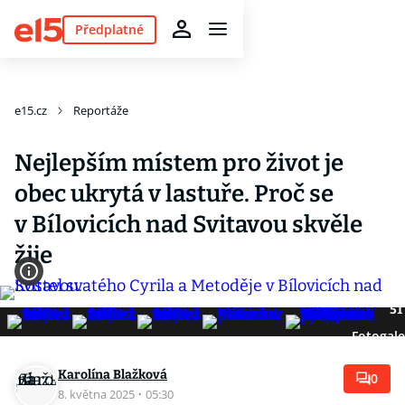
Předplatné
e15.cz
Reportáže
Nejlepším místem pro život je
obec ukrytá v lastuře. Proč se
v Bílovicích nad Svitavou skvěle
žije
51
Fotogale
Karolína Blažková
0
8. května 2025
·
05:30