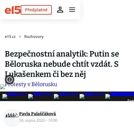
Předplatné
e15.cz
Rozhovory
Bezpečnostní analytik: Putin se
Běloruska nebude chtít vzdát. S
Lukašenkem či bez něj
Fot
Pavla Palaščáková
18. srpna 2020
·
10:00