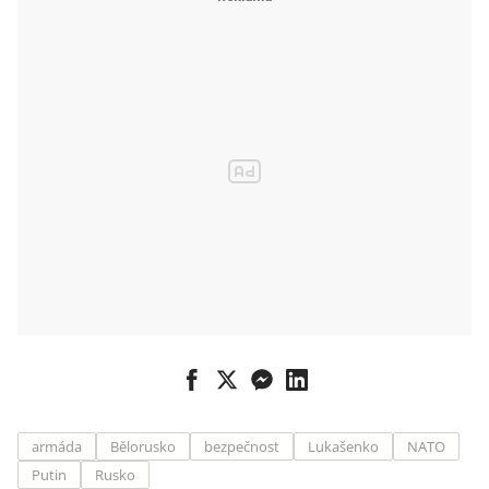
běloruská
opoziční
kandidátka
armáda
Bělorusko
bezpečnost
Lukašenko
NATO
Putin
Rusko