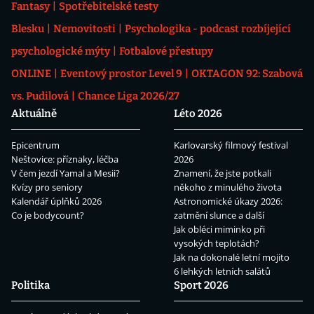
Fantasy
Spotřebitelské testy
Blesku
Nemovitosti
Psychologika - podcast rozbíjející
psychologické mýty
Fotbalové přestupy
ONLINE
Eventový prostor Level 9
OKTAGON 92: Szabová
vs. Pudilová
Chance Liga 2026/27
Aktuálně
Léto 2026
Epicentrum
Karlovarský filmový festival
Neštovice: příznaky, léčba
2026
V čem jezdí Yamal a Mesii?
Znamení, že jste potkali
Kvízy pro seniory
někoho z minulého života
Kalendář úplňků 2026
Astronomické úkazy 2026:
Co je bodycount?
zatmění slunce a další
Jak obléci miminko při
vysokých teplotách?
Jak na dokonalé letní mojito
6 lehkých letních salátů
Politika
Sport 2026