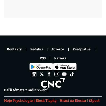
Kontakty
Redakce
Inzerce
Předplatné
RSS
Kariéra
Další témata z našich webů
Moje Psychologie
Blesk Tlapky
Hráči na Blesku
iSport