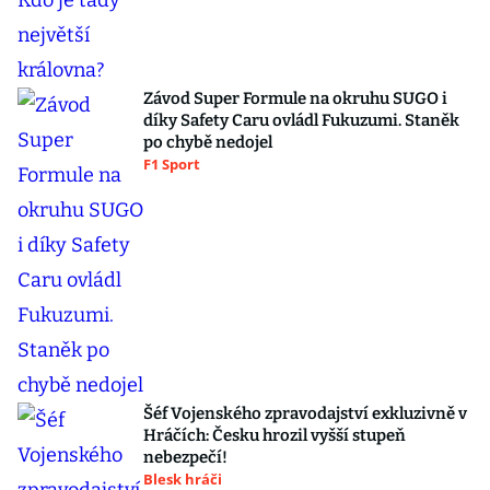
Závod Super Formule na okruhu SUGO i
díky Safety Caru ovládl Fukuzumi. Staněk
po chybě nedojel
F1 Sport
Šéf Vojenského zpravodajství exkluzivně v
Hráčích: Česku hrozil vyšší stupeň
nebezpečí!
Blesk hráči