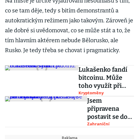
Na místě je určitě vyjadřování nesouhlasu s tím,
co se tam děje, tedy s bitím demonstrantů a
autokratickým režimem jako takovým. Zároveň je
ale dobré si uvědomovat, co se může stát a to, že
tím hlavním aktérem nebude Bělorusko, ale
Rusko. Je tedy třeba se chovat i pragmaticky.
Lukašenko fandí
bitcoinu. Může
toho využít při
obcházení sankcí
Kryptoměny
Jsem
připravena
postavit se do
čela národa,
Zahraniční
prohlašuje