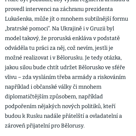
provedl intervenci na záchranu prezidenta
Lukašenka, může jít o mnohem subtilnější formu
„bratrské pomoci“. Na Ukrajině i v Gruzii byl
model takový, že proruská enkláva v podstatě
odváděla tu práci za něj, což nevím, jestli je
možné realizovat i v Bělorusku. Je tedy otázka,
jakou silou bude chtít udržet Bělorusko ve sféře
vlivu – zda vysláním třeba armády a riskováním
například i občanské války či mnohem
diplomatičtějším způsobem, například
podpořením nějakých nových politiků, kteří
budou k Rusku nadále přátelští a ovladatelní a
zároveň přijatelní pro Bělorusy.