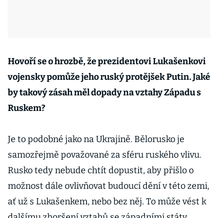
Hovoří se o hrozbě, že prezidentovi Lukašenkovi
vojensky pomůže jeho ruský protějšek Putin. Jaké
by takový zásah měl dopady na vztahy Západu s
Ruskem?
Je to podobné jako na Ukrajině. Bělorusko je
samozřejmě považované za sféru ruského vlivu.
Rusko tedy nebude chtít dopustit, aby přišlo o
možnost dále ovlivňovat budoucí dění v této zemi,
ať už s Lukašenkem, nebo bez něj. To může vést k
dalšímu zhoršení vztahů se západními státy,