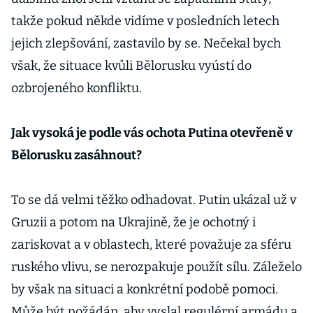
takže pokud někde vidíme v posledních letech
jejich zlepšování, zastavilo by se. Nečekal bych
však, že situace kvůli Bělorusku vyústí do
ozbrojeného konfliktu.
Jak vysoká je podle vás ochota Putina otevřeně v
Bělorusku zasáhnout?
To se dá velmi těžko odhadovat. Putin ukázal už v
Gruzii a potom na Ukrajině, že je ochotný i
zariskovat a v oblastech, které považuje za sféru
ruského vlivu, se nerozpakuje použít sílu. Záleželo
by však na situaci a konkrétní podobě pomoci.
Může být požádán, aby vyslal regulérní armádu a