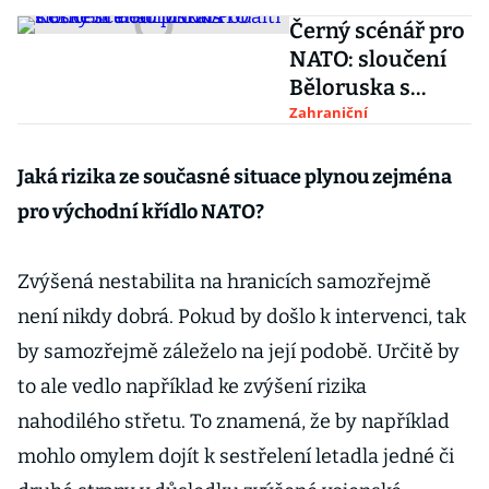
Černý scénář pro
NATO: sloučení
Běloruska s
Ruskem a
Zahraniční
odříznutí Pobaltí
Jaká rizika ze současné situace plynou zejména
pro východní křídlo NATO?
Zvýšená nestabilita na hranicích samozřejmě
není nikdy dobrá. Pokud by došlo k intervenci, tak
by samozřejmě záleželo na její podobě. Určitě by
to ale vedlo například ke zvýšení rizika
nahodilého střetu. To znamená, že by například
mohlo omylem dojít k sestřelení letadla jedné či