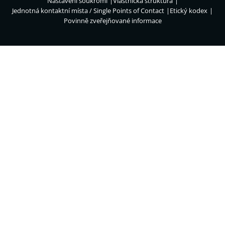
Nastavení soukromí
Vlastnická struktura
Jednotná kontaktní místa / Single Points of Contact
Etický kodex
Povinně zveřejňované informace