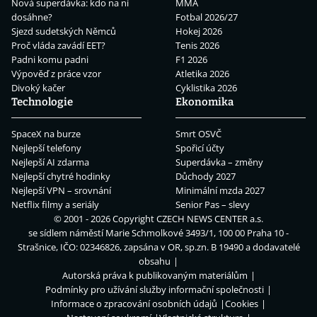
Nová superdávka: kdo na ní
MMA
dosáhne?
Fotbal 2026/27
Sjezd sudetských Němců
Hokej 2026
Proč vláda zavádí EET?
Tenis 2026
Padni komu padni
F1 2026
Výpověď z práce vzor
Atletika 2026
Divoký kačer
Cyklistika 2026
Technologie
Ekonomika
SpaceX na burze
Smrt OSVČ
Nejlepší telefony
Spořicí účty
Nejlepší AI zdarma
Superdávka – změny
Nejlepší chytré hodinky
Důchody 2027
Nejlepší VPN – srovnání
Minimální mzda 2027
Netflix filmy a seriály
Senior Pas – slevy
© 2001 - 2026 Copyright
CZECH NEWS CENTER a.s.
se sídlem náměstí Marie Schmolkové 3493/1, 100 00 Praha 10 -
Strašnice, IČO: 02346826, zapsána v OR, sp.zn. B 19490 a dodavatelé
obsahu
Autorská práva k publikovaným materiálům
Podmínky pro užívání služby informační společnosti
Informace o zpracování osobních údajů
Cookies