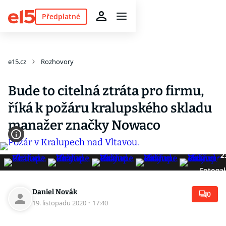
Předplatné
e15.cz
Rozhovory
Bude to citelná ztráta pro firmu,
říká k požáru kralupského skladu
manažer značky Nowaco
2
Fotogal
Daniel Novák
0
19. listopadu 2020
·
17:40