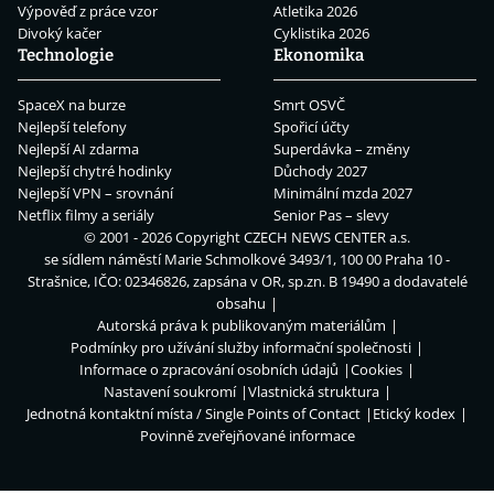
Výpověď z práce vzor
Atletika 2026
Divoký kačer
Cyklistika 2026
Technologie
Ekonomika
SpaceX na burze
Smrt OSVČ
Nejlepší telefony
Spořicí účty
Nejlepší AI zdarma
Superdávka – změny
Nejlepší chytré hodinky
Důchody 2027
Nejlepší VPN – srovnání
Minimální mzda 2027
Netflix filmy a seriály
Senior Pas – slevy
© 2001 - 2026 Copyright
CZECH NEWS CENTER a.s.
se sídlem náměstí Marie Schmolkové 3493/1, 100 00 Praha 10 -
Strašnice, IČO: 02346826, zapsána v OR, sp.zn. B 19490 a dodavatelé
obsahu
Autorská práva k publikovaným materiálům
Podmínky pro užívání služby informační společnosti
Informace o zpracování osobních údajů
Cookies
Nastavení soukromí
Vlastnická struktura
Jednotná kontaktní místa / Single Points of Contact
Etický kodex
Povinně zveřejňované informace