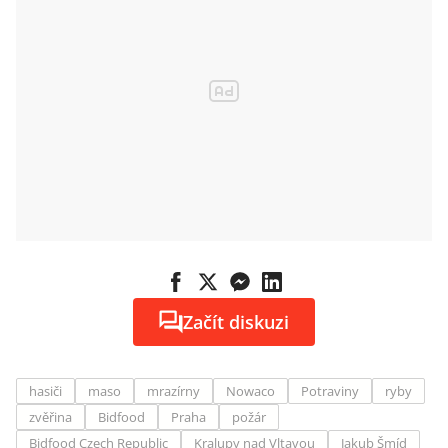
Začít diskuzi
hasiči
maso
mrazírny
Nowaco
Potraviny
ryby
zvěřina
Bidfood
Praha
požár
Bidfood Czech Republic
Kralupy nad Vltavou
Jakub Šmíd