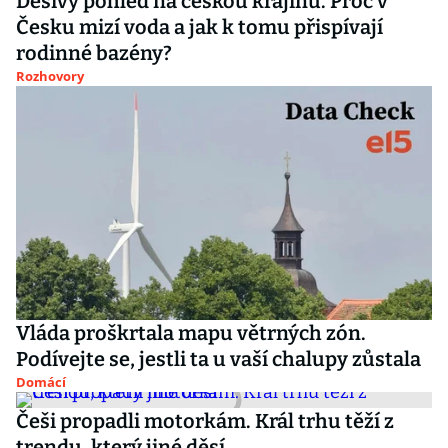
Děsivý pohled na českou krajinu. Proč v
Česku mizí voda a jak k tomu přispívají
rodinné bazény?
Rozhovory
Vláda proškrtala mapu větrných zón.
Podívejte se, jestli ta u vaší chalupy zůstala
Domácí
Češi propadli motorkám. Král trhu těží z
trendu, který jiné děsí