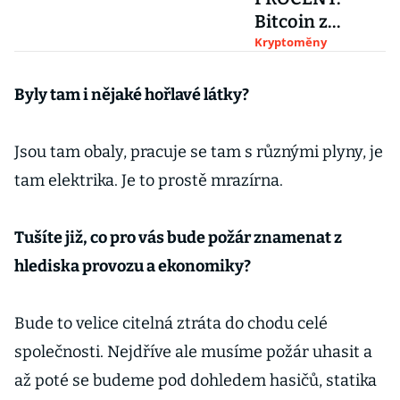
Bitcoin z
portfolia E15
Kryptoměny
posílil téměř
na
Byly tam i nějaké hořlavé látky?
dvojnásobek. A
nastává dilema
Jsou tam obaly, pracuje se tam s různými plyny, je
tam elektrika. Je to prostě mrazírna.
Tušíte již, co pro vás bude požár znamenat z
hlediska provozu a ekonomiky?
Bude to velice citelná ztráta do chodu celé
společnosti. Nejdříve ale musíme požár uhasit a
až poté se budeme pod dohledem hasičů, statika