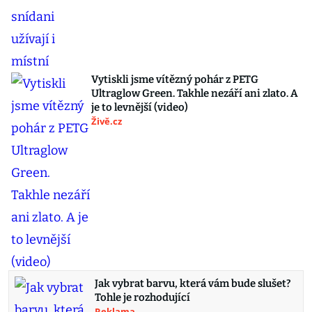
Vytiskli jsme vítězný pohár z PETG
Ultraglow Green. Takhle nezáří ani zlato. A
je to levnější (video)
Živě.cz
Jak vybrat barvu, která vám bude slušet?
Tohle je rozhodující
Reklama