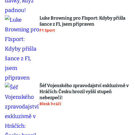
Luke Browning pro F1sport: Kdyby přišla
šance z F1, jsem připraven
F1 Sport
Šéf Vojenského zpravodajství exkluzivně v
Hráčích: Česku hrozil vyšší stupeň
nebezpečí!
Blesk hráči