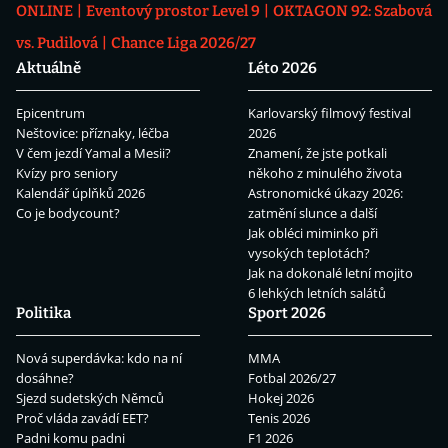
ONLINE
Eventový prostor Level 9
OKTAGON 92: Szabová
vs. Pudilová
Chance Liga 2026/27
Aktuálně
Léto 2026
Epicentrum
Karlovarský filmový festival
Neštovice: příznaky, léčba
2026
V čem jezdí Yamal a Mesii?
Znamení, že jste potkali
Kvízy pro seniory
někoho z minulého života
Kalendář úplňků 2026
Astronomické úkazy 2026:
Co je bodycount?
zatmění slunce a další
Jak obléci miminko při
vysokých teplotách?
Jak na dokonalé letní mojito
6 lehkých letních salátů
Politika
Sport 2026
Nová superdávka: kdo na ní
MMA
dosáhne?
Fotbal 2026/27
Sjezd sudetských Němců
Hokej 2026
Proč vláda zavádí EET?
Tenis 2026
Padni komu padni
F1 2026