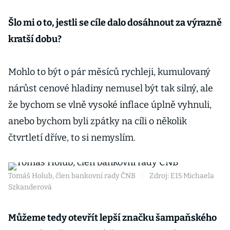
Šlo mi o to, jestli se cíle dalo dosáhnout za výrazně
kratší dobu?
Mohlo to být o pár měsíců rychleji, kumulovaný
nárůst cenové hladiny nemusel být tak silný, ale
že bychom se vlně vysoké inflace úplně vyhnuli,
anebo bychom byli zpátky na cíli o několik
čtvrtletí dříve, to si nemyslím.
Tomáš Holub, člen bankovní rady ČNB
|
Zdroj: E15 Michaela
Szkanderová
Můžeme tedy otevřít lepší značku šampaňského