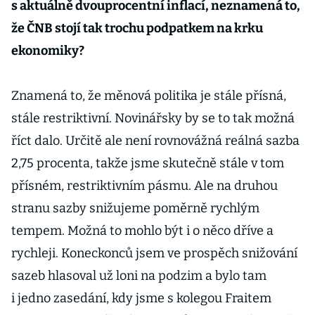
s aktuálně dvouprocentní inflací, neznamená to,
že ČNB stojí tak trochu podpatkem na krku
ekonomiky?
Znamená to, že měnová politika je stále přísná,
stále restriktivní. Novinářsky by se to tak možná
říct dalo. Určitě ale není rovnovážná reálná sazba
2,75 procenta, takže jsme skutečně stále v tom
přísném, restriktivním pásmu. Ale na druhou
stranu sazby snižujeme poměrně rychlým
tempem. Možná to mohlo být i o něco dříve a
rychleji. Koneckonců jsem ve prospěch snižování
sazeb hlasoval už loni na podzim a bylo tam
i jedno zasedání, kdy jsme s kolegou Fraitem