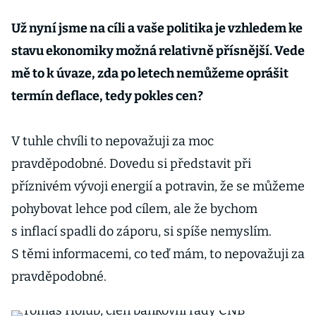
Už nyní jsme na cíli a vaše politika je vzhledem ke
stavu ekonomiky možná relativně přísnější. Vede
mě to k úvaze, zda po letech nemůžeme oprášit
termín deflace, tedy pokles cen?
V tuhle chvíli to nepovažuji za moc
pravděpodobné. Dovedu si představit při
příznivém vývoji energií a potravin, že se můžeme
pohybovat lehce pod cílem, ale že bychom
s inflací spadli do záporu, si spíše nemyslím.
S těmi informacemi, co teď mám, to nepovažuji za
pravděpodobné.