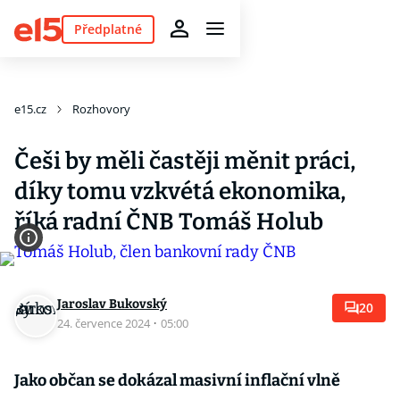
Předplatné
e15.cz
Rozhovory
Češi by měli častěji měnit práci,
díky tomu vzkvétá ekonomika,
říká radní ČNB Tomáš Holub
Jaroslav Bukovský
20
24. července 2024
·
05:00
Jako občan se dokázal masivní inflační vlně