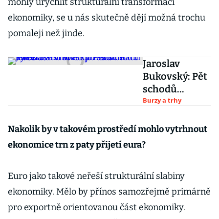
mohly urychlit strukturální transformaci
ekonomiky, se u nás skutečně dějí možná trochu
pomaleji než jinde.
Jaroslav
Bukovský: Pět
schodů
k bohatství
Burzy a trhy
aneb po
sedmnácti
Nakolik by v takovém prostředí mohlo vytrhnout
letech se
ekonomice trn z paty přijetí eura?
vrátila obří
šance vydělat
Euro jako takové neřeší strukturální slabiny
ekonomiky. Mělo by přínos samozřejmě primárně
pro exportně orientovanou část ekonomiky.