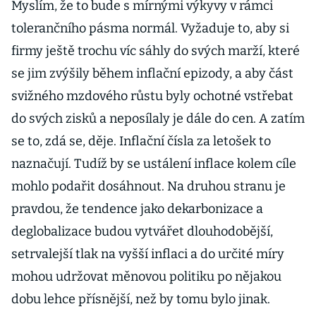
Myslím, že to bude s mírnými výkyvy v rámci
tolerančního pásma normál. Vyžaduje to, aby si
firmy ještě trochu víc sáhly do svých marží, které
se jim zvýšily během inflační epizody, a aby část
svižného mzdového růstu byly ochotné vstřebat
do svých zisků a neposílaly je dále do cen. A zatím
se to, zdá se, děje. Inflační čísla za letošek to
naznačují. Tudíž by se ustálení inflace kolem cíle
mohlo podařit dosáhnout. Na druhou stranu je
pravdou, že tendence jako dekarbonizace a
deglobalizace budou vytvářet dlouhodobější,
setrvalejší tlak na vyšší inflaci a do určité míry
mohou udržovat měnovou politiku po nějakou
dobu lehce přísnější, než by tomu bylo jinak.