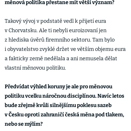
měnová politika přestane mít větší význam?
Takový vývoj v podstatě vedl k přijetí eura
v Chorvatsku. Ale ti nebyli euroizovaní jen
z hlediska úvěrů firemního sektoru. Tam bylo
i obyvatelstvo zvyklé držet ve větším objemu eura
a fakticky země nedělala a ani nemusela dělat
vlastní měnovou politiku.
Předvídat výhled koruny je ale pro měnovou
politiku vcelku náročnou disciplínou. Navíc letos
bude zřejmě kvůli silnějšímu poklesu sazeb
v Česku oproti zahraničí česká měna pod tlakem,
nebo se mýlím?