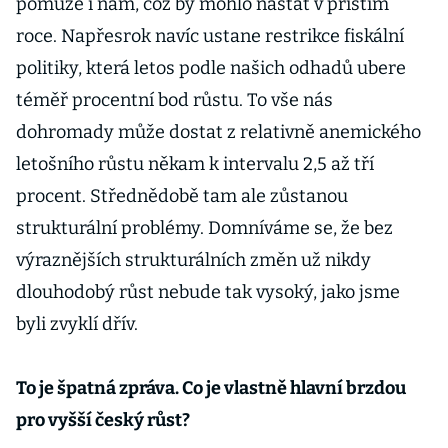
pomůže i nám, což by mohlo nastat v příštím
roce. Napřesrok navíc ustane restrikce fiskální
politiky, která letos podle našich odhadů ubere
téměř procentní bod růstu. To vše nás
dohromady může dostat z relativně anemického
letošního růstu někam k intervalu 2,5 až tří
procent. Střednědobě tam ale zůstanou
strukturální problémy. Domníváme se, že bez
výraznějších strukturálních změn už nikdy
dlouhodobý růst nebude tak vysoký, jako jsme
byli zvyklí dřív.
To je špatná zpráva. Co je vlastně hlavní brzdou
pro vyšší český růst?