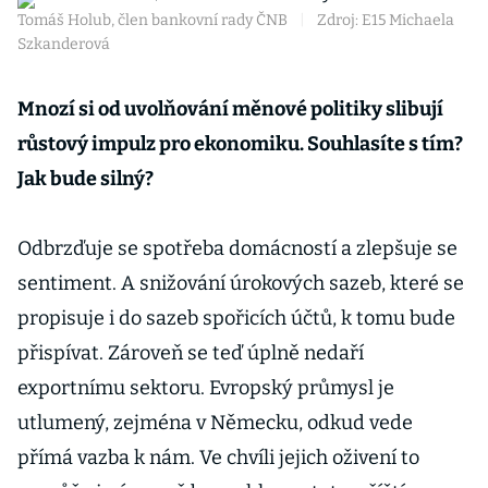
Tomáš Holub, člen bankovní rady ČNB
|
Zdroj: E15 Michaela
Szkanderová
Mnozí si od uvolňování měnové politiky slibují
růstový impulz pro ekonomiku. Souhlasíte s tím?
Jak bude silný?
Odbrzďuje se spotřeba domácností a zlepšuje se
sentiment. A snižování úrokových sazeb, které se
propisuje i do sazeb spořicích účtů, k tomu bude
přispívat. Zároveň se teď úplně nedaří
exportnímu sektoru. Evropský průmysl je
utlumený, zejména v Německu, odkud vede
přímá vazba k nám. Ve chvíli jejich oživení to