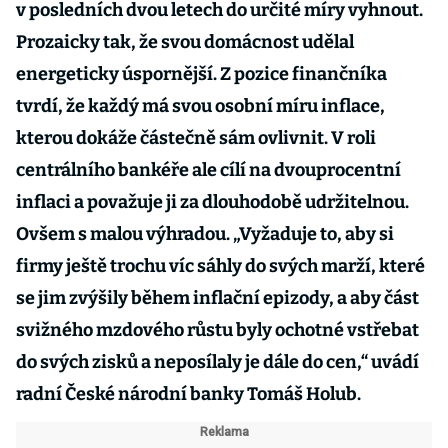
v posledních dvou letech do určité míry vyhnout.
Prozaicky tak, že svou domácnost udělal
energeticky úspornější. Z pozice finančníka
tvrdí, že každý má svou osobní míru inflace,
kterou dokáže částečně sám ovlivnit. V roli
centrálního bankéře ale cílí na dvouprocentní
inflaci a považuje ji za dlouhodobě udržitelnou.
Ovšem s malou výhradou. „Vyžaduje to, aby si
firmy ještě trochu víc sáhly do svých marží, které
se jim zvýšily během inflační epizody, a aby část
svižného mzdového růstu byly ochotné vstřebat
do svých zisků a neposílaly je dále do cen,“ uvádí
radní České národní banky Tomáš Holub.