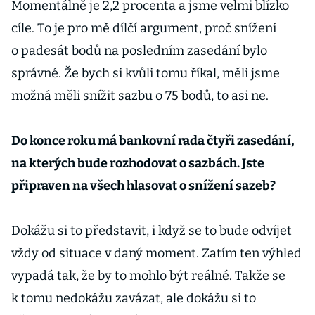
Momentálně je 2,2 procenta a jsme velmi blízko
cíle. To je pro mě dílčí argument, proč snížení
o padesát bodů na posledním zasedání bylo
správné. Že bych si kvůli tomu říkal, měli jsme
možná měli snížit sazbu o 75 bodů, to asi ne.
Do konce roku má bankovní rada čtyři zasedání,
na kterých bude rozhodovat o sazbách. Jste
připraven na všech hlasovat o snížení sazeb?
Dokážu si to představit, i když se to bude odvíjet
vždy od situace v daný moment. Zatím ten výhled
vypadá tak, že by to mohlo být reálné. Takže se
k tomu nedokážu zavázat, ale dokážu si to