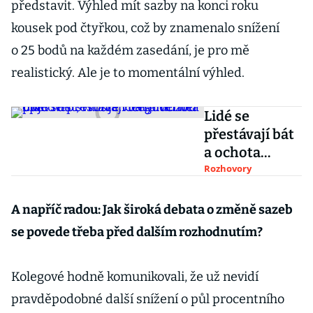
představit. Výhled mít sazby na konci roku
kousek pod čtyřkou, což by znamenalo snížení
o 25 bodů na každém zasedání, je pro mě
realistický. Ale je to momentální výhled.
Lidé se
přestávají bát
a ochota
půjčovat si
Rozhovory
roste. Ceny
můžou opět
A napříč radou: Jak široká debata o změně sazeb
růst, varuje
se povede třeba před dalším rozhodnutím?
viceguvernér
ČNB
Kolegové hodně komunikovali, že už nevidí
pravděpodobné další snížení o půl procentního