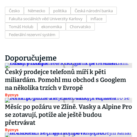
Česko
Německo
politika
Česká národní banka
Fakulta sociálních věd Univerzity Karlovy
inflace
Tomáš Holub
ekonomika
Chorvatsko
Federální rezervní systém
Doporučujeme
Český prodejce telefonů míří k pěti
miliardám. Pomohl mu obchod s Googlem
na několika trzích v Evropě
Byznys
Měsíc po požáru ve Zlíně. Vasky a Alpine Pro
se zotavují, potíže ale ještě budou
přetrvávat
Byznys