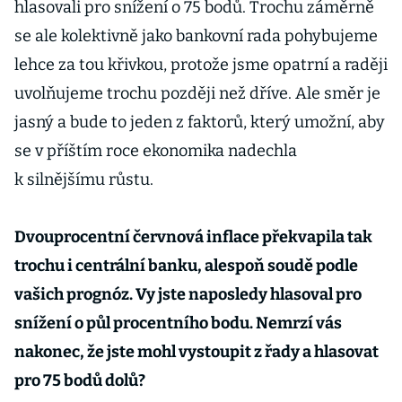
hlasovali pro snížení o 75 bodů. Trochu záměrně
se ale kolektivně jako bankovní rada pohybujeme
lehce za tou křivkou, protože jsme opatrní a raději
uvolňujeme trochu později než dříve. Ale směr je
jasný a bude to jeden z faktorů, který umožní, aby
se v příštím roce ekonomika nadechla
k silnějšímu růstu.
Dvouprocentní červnová inflace překvapila tak
trochu i centrální banku, alespoň soudě podle
vašich prognóz. Vy jste naposledy hlasoval pro
snížení o půl procentního bodu. Nemrzí vás
nakonec, že jste mohl vystoupit z řady a hlasovat
pro 75 bodů dolů?