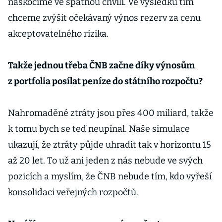
naskočíme ve špatnou chvíli. Ve výsledku tím
chceme zvýšit očekávaný výnos rezerv za cenu
akceptovatelného rizika.
Takže jednou třeba ČNB začne díky výnosům
z portfolia posílat peníze do státního rozpočtu?
Nahromaděné ztráty jsou přes 400 miliard, takže
k tomu bych se teď neupínal. Naše simulace
ukazují, že ztráty půjde uhradit tak v horizontu 15
až 20 let. To už ani jeden z nás nebude ve svých
pozicích a myslím, že ČNB nebude tím, kdo vyřeší
konsolidaci veřejných rozpočtů.