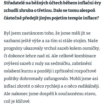
Střadatelé na běžných účtech během inflační éry
zchudli zhruba o třetinu. Dalo se tomu alespoň
částečně předejít jiným pojetím terapie inflace?
Byl jsem zastáncem toho, že jsme měli jít se
sazbami ještě výše a za tím si stále stojím. Naše
prognózy ukazovaly vrchol sazeb kolem osmičky,
či dokonce lehce nad ní. Ale celkově kombinace
zvýšení sazeb z nuly na sedmičku, zabránění
oslabení kurzu a později i zpřísnění rozpočtové
politiky dohromady zafungovalo. Mohli jsme asi
inflaci zkrotit o něco rychleji a o něco radikálněji.
Ale nakonec jsme dospěli k současnému stavu,
což je klíčové.