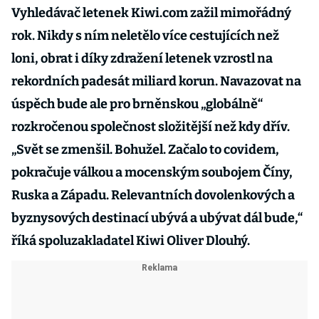
Vyhledávač letenek Kiwi.com zažil mimořádný
rok. Nikdy s ním neletělo více cestujících než
loni, obrat i díky zdražení letenek vzrostl na
rekordních padesát miliard korun. Navazovat na
úspěch bude ale pro brněnskou „globálně“
rozkročenou společnost složitější než kdy dřív.
„Svět se zmenšil. Bohužel. Začalo to covidem,
pokračuje válkou a mocenským soubojem Číny,
Ruska a Západu. Relevantních dovolenkových a
byznysových destinací ubývá a ubývat dál bude,“
říká spoluzakladatel Kiwi Oliver Dlouhý.