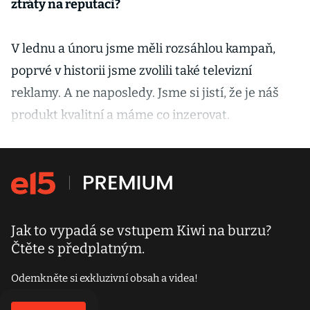
ztráty na reputaci?
V lednu a únoru jsme měli rozsáhlou kampaň,
poprvé v historii jsme zvolili také televizní
reklamy. A ne naposledy. Jsme si jistí, že je náš
produkt kvalitní a máme co inzerovat.
Jak to vypadá se vstupem Kiwi na burzu?
Čtěte s předplatným.
Odemkněte si exkluzivní obsah a videa!