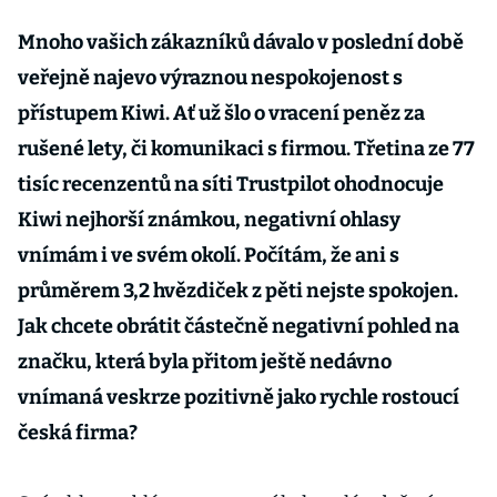
Fischer utržily
nejvíce v
Mnoho vašich zákazníků dávalo v poslední době
historii
veřejně najevo výraznou nespokojenost s
přístupem Kiwi. Ať už šlo o vracení peněz za
rušené lety, či komunikaci s firmou. Třetina ze 77
tisíc recenzentů na síti Trustpilot ohodnocuje
Kiwi nejhorší známkou, negativní ohlasy
vnímám i ve svém okolí. Počítám, že ani s
průměrem 3,2 hvězdiček z pěti nejste spokojen.
Jak chcete obrátit částečně negativní pohled na
značku, která byla přitom ještě nedávno
vnímaná veskrze pozitivně jako rychle rostoucí
česká firma?