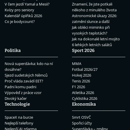
V čem jezdí Yamal a Mesii?
Znamení, že jste potkali
Kvízy pro seniory
někoho z minulého života
Kalendář úplňků 2026
Astronomické úkazy 2026:
Co je bodycount?
zatmění slunce a další
Jak obléci miminko při
vysokých teplotách?
Jak na dokonalé letní mojito
6 lehkých letních salátů
Politika
Sport 2026
Nová superdávka: kdo na ní
MMA
dosáhne?
Fotbal 2026/27
Sjezd sudetských Němců
Hokej 2026
Proč vláda zavádí EET?
Tenis 2026
Padni komu padni
F1 2026
Výpověď z práce vzor
Atletika 2026
Divoký kačer
Cyklistika 2026
Technologie
Ekonomika
SpaceX na burze
Smrt OSVČ
Nejlepší telefony
Spořicí účty
Nejlepší AI zdarma
Superdávka – změny