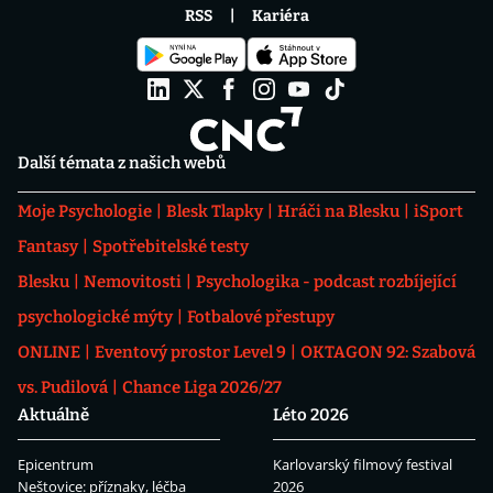
RSS
Kariéra
Další témata z našich webů
Moje Psychologie
Blesk Tlapky
Hráči na Blesku
iSport
Fantasy
Spotřebitelské testy
Blesku
Nemovitosti
Psychologika - podcast rozbíjející
psychologické mýty
Fotbalové přestupy
ONLINE
Eventový prostor Level 9
OKTAGON 92: Szabová
vs. Pudilová
Chance Liga 2026/27
Aktuálně
Léto 2026
Epicentrum
Karlovarský filmový festival
Neštovice: příznaky, léčba
2026