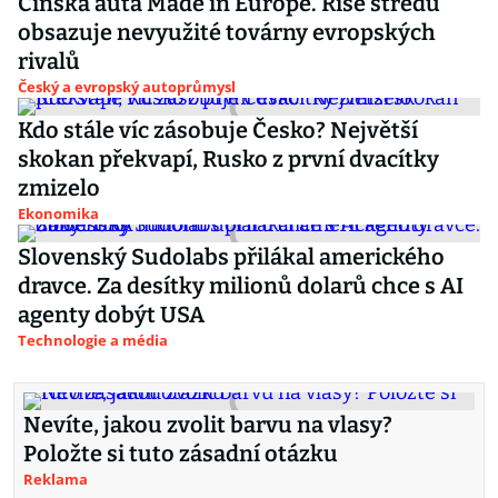
Čínská auta Made in Europe. Říše středu
obsazuje nevyužité továrny evropských
rivalů
Český a evropský autoprůmysl
Kdo stále víc zásobuje Česko? Největší
skokan překvapí, Rusko z první dvacítky
zmizelo
Ekonomika
Slovenský Sudolabs přilákal amerického
dravce. Za desítky milionů dolarů chce s AI
agenty dobýt USA
Technologie a média
Nevíte, jakou zvolit barvu na vlasy?
Položte si tuto zásadní otázku
Reklama