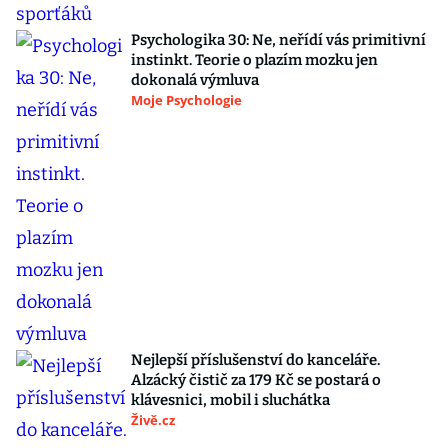
Psychologika 30: Ne, neřídí vás primitivní
instinkt. Teorie o plazím mozku jen
dokonalá výmluva
Moje Psychologie
Nejlepší příslušenství do kanceláře.
Alzácký čistič za 179 Kč se postará o
klávesnici, mobil i sluchátka
Živě.cz