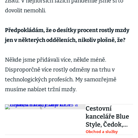
zisku. V nejhorších fázích pandemie jsme si to
dovolit nemohli.
Předpokládám, že o desítky procent rostly mzdy
jen v některých odděleních, nikoliv plošně, že?
Někde jsme přidávali více, někde méně.
Disproporčně více rostly odměny na trhu v
technologických profesích. My samozřejmě
musíme nabízet tržní mzdy.
Cestovní
kanceláře Blue
Style, Čedok,
Exim Tours a
Obchod a služby