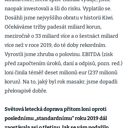
naopak investovali a šli do risku. Vyplatilo se.
Dosáhli jsme nejvyššího obratu v historii Kiwi.
Očekáváme tržby padesát miliard korun,
meziročně o 33 miliard více a o šestnáct miliard
více než v roce 2019, do té doby rekordním.
Vyrostli jsme zhruba o polovinu. EBITDA (zisk
před započtením úroků, daní a odpisů, pozn. red.)
loni činila téměř deset milionů eur (237 milionů
korun). Na to, jaký byl rok masakr, jsme dopadli
překvapivě dobře.
Světová letecká doprava přitom loni oproti
poslednímu „standardnímu“ roku 2019 dál
zaostávala asi o třetinu. Jak se vám podařilo