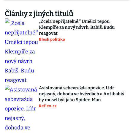
Články z jiných titulů
„Zcela nepřijatelné.“ Umělci tepou
Klempíře za nový návrh. Babiš: Budu
reagovat
Blesk politika
Asistovaná sebevražda opozice. Lídr
nejasný, dohoda ve hvězdách a Antibabiš
by musel být jako Spider-Man
Reflex.cz