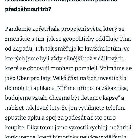
předběhnout trh?
Pandemie zpřetrhala propojení světa, který se
zmenšuje s tím, jak se geopoliticky odděluje Čína
od Západu. Trh tak směřuje ke kratším letům, ve
kterých jsme byli vždy silnější než v dálkových,
které se obnovují mnohem pomaleji. Vnímáme se
jako Uber pro lety. Velká část našich investic šla
do mobilní aplikace. Míříme přímo na zákazníka,
budujeme vztah. Chceme být „letem v kapse“ a
nabízet tak levné lety, že jen vytáhnete telefon,
spustíte apku a spoj za padesát až sto euro
koupíte. Díky tomu jsme vyrostli rychleji než trh i
konkurence, která historicky nejvíce vydělávala