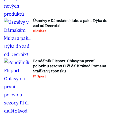
Úsměvy v Dámském klubu a pak… Dýka do
zad od Decroix!
Blesk.cz
Pondělník F1sport: Ohlasy na první
polovinu sezony F1 či další závod Romana
Staňka v Japonsku
F1 Sport