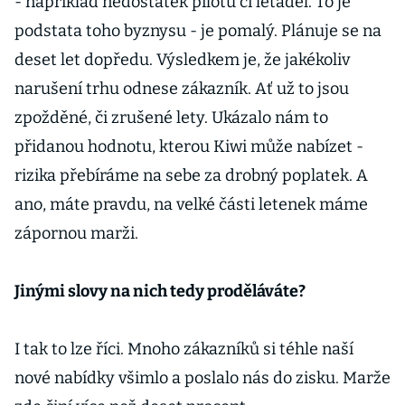
- například nedostatek pilotů či letadel. To je
podstata toho byznysu - je pomalý. Plánuje se na
deset let dopředu. Výsledkem je, že jakékoliv
narušení trhu odnese zákazník. Ať už to jsou
zpožděné, či zrušené lety. Ukázalo nám to
přidanou hodnotu, kterou Kiwi může nabízet -
rizika přebíráme na sebe za drobný poplatek. A
ano, máte pravdu, na velké části letenek máme
zápornou marži.
Jinými slovy na nich tedy proděláváte?
I tak to lze říci. Mnoho zákazníků si téhle naší
nové nabídky všimlo a poslalo nás do zisku. Marže