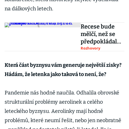
na dálkových letech.
Recese bude
mělčí, než se
předpokládalo,
říká šéf CK
Rozhovory
Fischer a Exim
Tours Jiří
Která část byznysu vám generuje největší zisky?
Jelínek
Hádám, že letenka jako taková to není, že?
Pandemie nás hodně naučila. Odhalila obrovské
strukturální problémy aerolinek a celého
leteckého byznysu. Aerolinky mají hodně
problémů, které neumí řešit, nebo jen neobratně