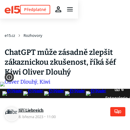
Předplatné
e15.cz
Rozhovory
ChatGPT může zásadně zlepšit
zákaznickou zkušenost, říká šéf
Kiwi Oliver Dlouhý
6
Fotogalerie
Jiří Liebreich
0
8. března 2023
·
11:00