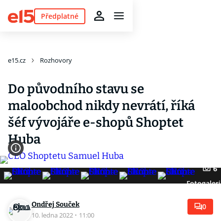
Předplatné
e15.cz
Rozhovory
Do původního stavu se
maloobchod nikdy nevrátí, říká
šéf vývojáře e-shopů Shoptet
Huba
6
Fotogaleri
Ondřej Souček
0
10. ledna 2022
·
11:00