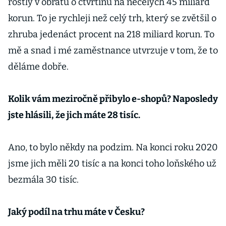
rostly v obratu o čtvrtinu na necelých 45 miliard
korun. To je rychleji než celý trh, který se zvětšil o
zhruba jedenáct procent na 218 miliard korun. To
mě a snad i mé zaměstnance utvrzuje v tom, že to
děláme dobře.
Kolik vám meziročně přibylo e-shopů? Naposledy
jste hlásili, že jich máte 28 tisíc.
Ano, to bylo někdy na podzim. Na konci roku 2020
jsme jich měli 20 tisíc a na konci toho loňského už
bezmála 30 tisíc.
Jaký podíl na trhu máte v Česku?