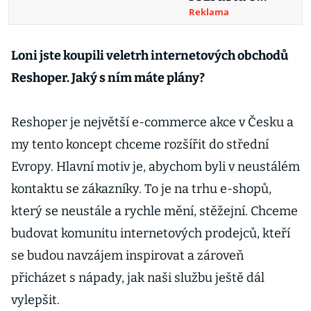
nového hráče.
Reklama
Na trh vstupuje
Shoptet Pay
Loni jste koupili veletrh internetových obchodů
Reshoper. Jaký s ním máte plány?
Reshoper je největší e-commerce akce v Česku a
my tento koncept chceme rozšířit do střední
Evropy. Hlavní motiv je, abychom byli v neustálém
kontaktu se zákazníky. To je na trhu e-shopů,
který se neustále a rychle mění, stěžejní. Chceme
budovat komunitu internetových prodejců, kteří
se budou navzájem inspirovat a zároveň
přicházet s nápady, jak naši službu ještě dál
vylepšit.