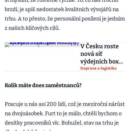
si myslím, že rosteme rychle. To, co nás trochu
brzdí, je spíš nedostatek kvalitních vývojářů na
trhu. A to přesto, že personální posílení je jedním
z našich klíčových cílů.
V Česku roste
nová síť
výdejních boxů
pro e-shopy.
Doprava a logistika
Nabídne i
chlazené
Kolik máte dnes zaměstnanců?
schránky
Pracuje u nás asi 200 lidí, což je meziroční nárůst
na dvojnásobek. Furt to je málo, chtěli bychom o
desítky pracovníků víc. Bohužel, stav na trhu je