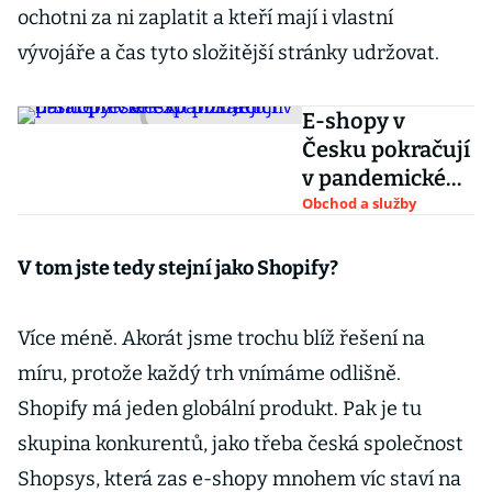
ochotni za ni zaplatit a kteří mají i vlastní
vývojáře a čas tyto složitější stránky udržovat.
E-shopy v
Česku pokračují
v pandemické
expanzi. Jejich
Obchod a služby
obrat přesáhl 50
miliard
V tom jste tedy stejní jako Shopify?
Více méně. Akorát jsme trochu blíž řešení na
míru, protože každý trh vnímáme odlišně.
Shopify má jeden globální produkt. Pak je tu
skupina konkurentů, jako třeba česká společnost
Shopsys, která zas e-shopy mnohem víc staví na