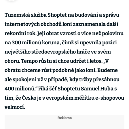
Tuzemská služba Shoptet na budování a správu
internetových obchodů loni zaznamenala další
rekordní rok. Její obrat vzrostl o více než polovinu
na 300 milionů koruna, čímž si upevnila pozici
největšího středoevropského hráče ve svém
oboru. Tempo růstu si chce udržet i letos. „V
obratu chceme růst podobně jako loni. Budeme
ale spokojeni už v případě, kdy tržby přesáhnou
400 milionů,“ říká šéf Shoptetu Samuel Huba s
tím, že Česko je v evropském měřítku e-shopovou
velmocí.