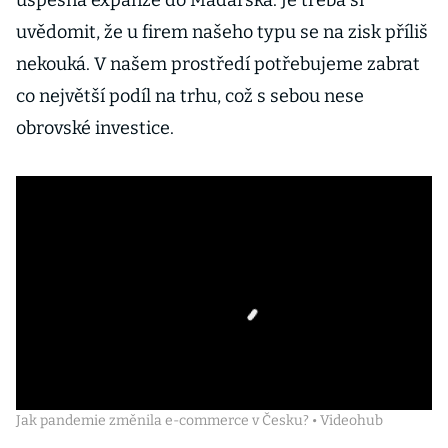
úspěšná expanze do Maďarska. Je třeba si
uvědomit, že u firem našeho typu se na zisk příliš
nekouká. V našem prostředí potřebujeme zabrat
co největší podíl na trhu, což s sebou nese
obrovské investice.
Jak pandemie změnila e-commerce v Česku? • Videohub