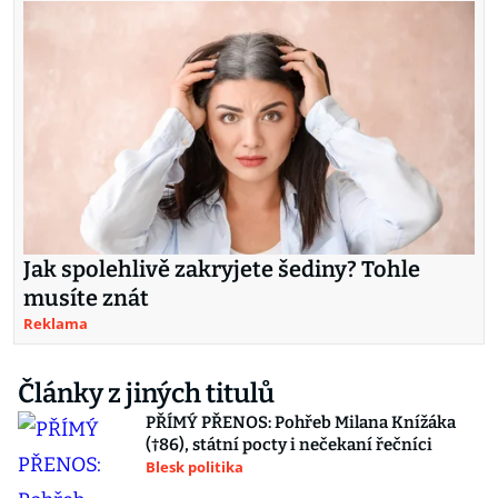
Jak spolehlivě zakryjete šediny? Tohle
musíte znát
Reklama
Články z jiných titulů
PŘÍMÝ PŘENOS: Pohřeb Milana Knížáka
(†86), státní pocty i nečekaní řečníci
Blesk politika