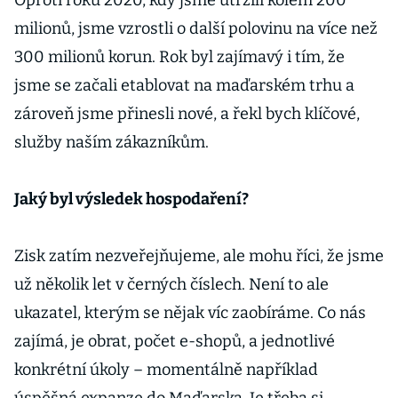
Oproti roku 2020, kdy jsme utržili kolem 200
milionů, jsme vzrostli o další polovinu na více než
300 milionů korun. Rok byl zajímavý i tím, že
jsme se začali etablovat na maďarském trhu a
zároveň jsme přinesli nové, a řekl bych klíčové,
služby naším zákazníkům.
Jaký byl výsledek hospodaření?
Zisk zatím nezveřejňujeme, ale mohu říci, že jsme
už několik let v černých číslech. Není to ale
ukazatel, kterým se nějak víc zaobíráme. Co nás
zajímá, je obrat, počet e-shopů, a jednotlivé
konkrétní úkoly – momentálně například