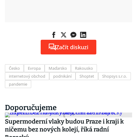
Začít diskuzi
Česko
Evropa
Maďarsko
Rakousko
internetový obchod
podnikání
Shoptet
Shopsys s.r.o.
pandemie
Doporučujeme
Supermoderní vlaky budou Praze i kraji k
ničemu bez nových kolejí, říká radní