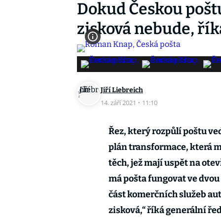
Dokud Českou poštu
zisková nebude, řík
Jiří Liebreich
14. září 2021
·
11:10
Řez, který rozpůlí poštu ve
plán transformace, která m
těch, jež mají uspět na ote
má pošta fungovat ve dvou 
část komerčních služeb a
zisková,“ říká generální ř