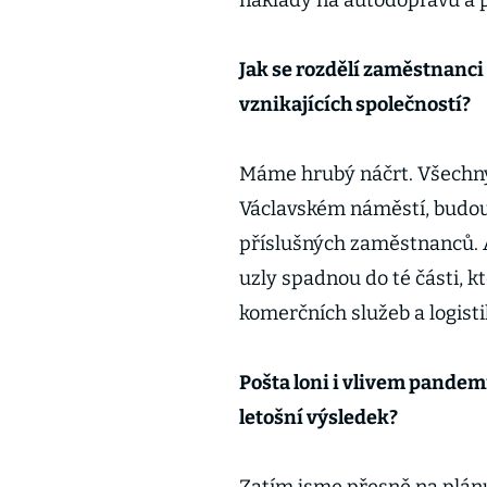
náklady na autodopravu a p
Jak se rozdělí zaměstnanci
vznikajících společností?
Máme hrubý náčrt. Všechny 
Václavském náměstí, budou 
příslušných zaměstnanců. Au
uzly spadnou do té části, k
komerčních služeb a logisti
Pošta loni i vlivem pandemi
letošní výsledek?