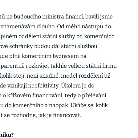
tů na budoucího ministra financí, bavili jsme
zaznamenávám dlouho. Od mého nástupu do
 plném oddělení státní služby od komerčních
tové schránky budou dál státní službou,
e bude plně komerčním byznysem na
parentně rozkrájet takhle velkou státní firmu
 kolik stojí, není snadné, model rozdělení už
e vznikají neefektivity. Úkolem je do
o křížovém financování, tedy o přelévání
 do komerčního a naopak. Ukáže se, kolik
t se rozhodne, jak je financovat.
dniku?