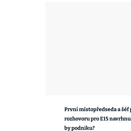
První místopředseda a šéf
rozhovoru pro E15 navrhnul
by podniku?