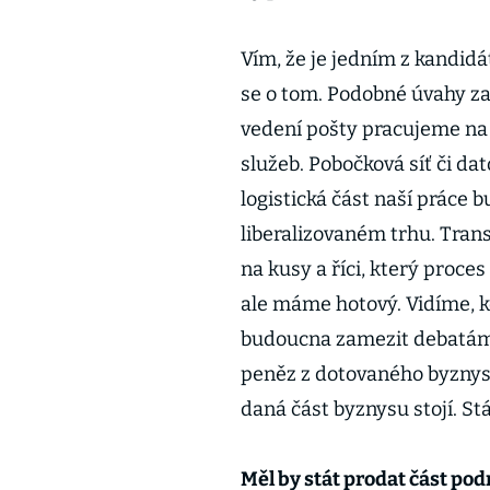
Vím, že je jedním z kandidá
se o tom. Podobné úvahy 
vedení pošty pracujeme na
služeb. Pobočková síť či da
logistická část naší prác
liberalizovaném trhu. Trans
na kusy a říci, který proces
ale máme hotový. Vidíme, kd
budoucna zamezit debatám 
peněz z dotovaného byznysu
daná část byznysu stojí. Stá
Měl by stát prodat část po