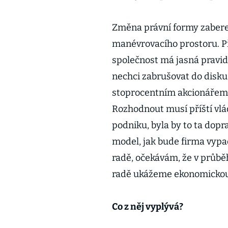
Změna právní formy zabere 
manévrovacího prostoru. P
společnost má jasná pravid
nechci zabrušovat do diskus
stoprocentním akcionářem d
Rozhodnout musí příští vlád
podniku, byla by to ta dop
model, jak bude firma vypa
radě, očekávám, že v průběh
radě ukážeme ekonomickou
Co z něj vyplývá?