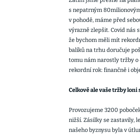
Zatím jsme přesně na plánu,
s nepatrným 80milionovým
v pohodě, máme před sebo
výrazně zlepšit. Covid nás s
že bychom měli mít rekordn
balíků na trhu doručuje po
tomu nám narostly tržby o 4
rekordní rok: finančně i ob
Celkově ale vaše tržby loni
Provozujeme 3200 poboček,
nižší. Zásilky se zastavily,
našeho byznysu byla v útl