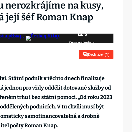
 nerozkrájíme na kusy,
á její šéf Roman Knap
5
Fotogalerie
Diskuze (
1
)
dví. Státní podnik v těchto dnech finalizuje
á jednou pro vždy oddělit dotované služby od
vřeném trhu i bez státní pomoci. „Od roku 2023
oddělených podnicích. V tu chvíli musí být
utomaticky samofinancovatelná a drobně
editel pošty Roman Knap.