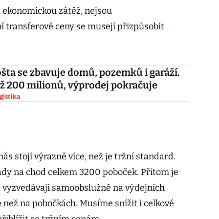
u ekonomickou zátěž, nejsou
 transferové ceny se musejí přizpůsobit
šta se zbavuje domů, pozemků i garáží.
už 200 milionů, výprodej pokračuje
gistika
ás stojí výrazně více, než je tržní standard.
dy na chod celkem 3200 poboček. Přitom je
ky vyzvedávají samoobslužně na výdejních
e než na pobočkách. Musíme snížit i celkové