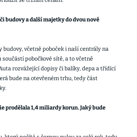
řiblížit se tržním cenám.
 či budovy a další majetky do dvou nově
budovy, včetně poboček i naší centrály na
součástí pobočkové sítě, a to včetně
ta rozvážející dopisy či balíky, depa a třídící
terá bude na otevřeném trhu, tedy část
ky.
e prodělala 1,4 miliardy korun. Jaký bude