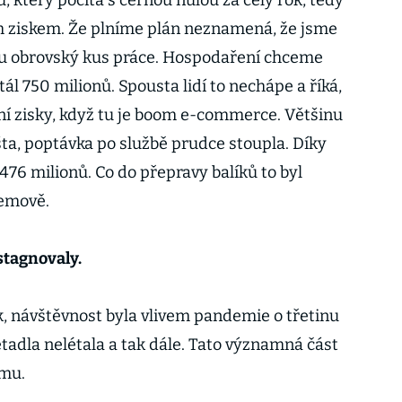
 který počítá s černou nulou za celý rok, tedy
 ziskem. Že plníme plán neznamená, že jsme
u obrovský kus práce. Hospodaření chceme
tál 750 milionů. Spousta lidí to nechápe a říká,
í zisky, když tu je boom e-commerce. Většinu
šta, poptávka po službě prudce stoupla. Díky
76 milionů. Co do přepravy balíků to byl
jemově.
 stagnovaly.
 návštěvnost byla vlivem pandemie o třetinu
 letadla nelétala a tak dále. Tato významná část
umu.