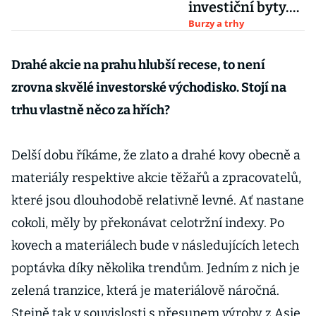
investiční byty.
Vydělají skoro na
Burzy a trhy
sazbu ČNB
Drahé akcie na prahu hlubší recese, to není
zrovna skvělé investorské východisko. Stojí na
trhu vlastně něco za hřích?
Delší dobu říkáme, že zlato a drahé kovy obecně a
materiály respektive akcie těžařů a zpracovatelů,
které jsou dlouhodobě relativně levné. Ať nastane
cokoli, měly by překonávat celotržní indexy. Po
kovech a materiálech bude v následujících letech
poptávka díky několika trendům. Jedním z nich je
zelená tranzice, která je materiálově náročná.
Stejně tak v souvislosti s přesunem výroby z Asie