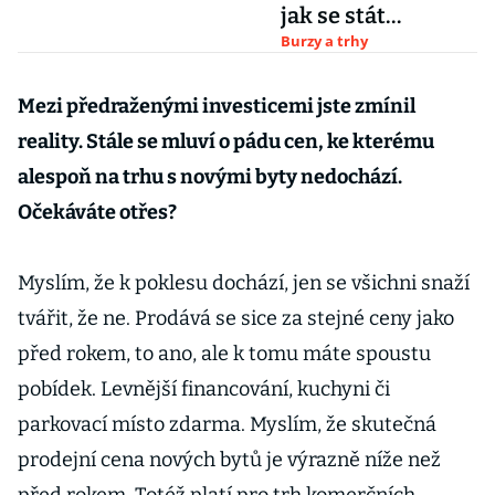
jak se stát
dividendovým
Burzy a trhy
rentiérem
Mezi předraženými investicemi jste zmínil
reality. Stále se mluví o pádu cen, ke kterému
alespoň na trhu s novými byty nedochází.
Očekáváte otřes?
Myslím, že k poklesu dochází, jen se všichni snaží
tvářit, že ne. Prodává se sice za stejné ceny jako
před rokem, to ano, ale k tomu máte spoustu
pobídek. Levnější financování, kuchyni či
parkovací místo zdarma. Myslím, že skutečná
prodejní cena nových bytů je výrazně níže než