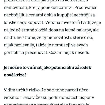
před rokem. Totéž platí pro trh komerčních
nemovitosti, který poněkud zamrzl. Prodávající
nechtějí jít s cenami dolů a kupující nechtějí za
loňské ceny kupovat. Většina investorů tvrdí, že je
na jedné straně skvělá doba na levné nákupy, ale
na druhé straně, že ty nemovitosti, které drží,
nijak nezlevnily, takže je nemusejí ve svých
portfoliích přeceňovat. Což mi nějak nesedí.
Je možné to vnímat jako potenciální zárodek
nové krize?
Vidím určité riziko, že se z toho narodí něco
většího. Třeba v Česku podíl domácích úspor v