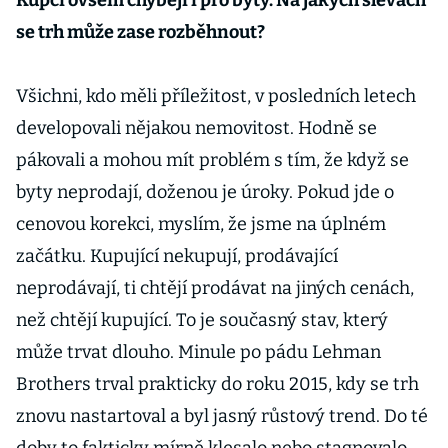
Kupci ovšem chybějí i pro byty. Na jakých slevách
se trh může zase rozběhnout?
Všichni, kdo měli příležitost, v posledních letech
developovali nějakou nemovitost. Hodně se
pákovali a mohou mít problém s tím, že když se
byty neprodají, doženou je úroky. Pokud jde o
cenovou korekci, myslím, že jsme na úplném
začátku. Kupující nekupují, prodávající
neprodávají, ti chtějí prodávat na jiných cenách,
než chtějí kupující. To je současný stav, který
může trvat dlouho. Minule po pádu Lehman
Brothers trval prakticky do roku 2015, kdy se trh
znovu nastartoval a byl jasný růstový trend. Do té