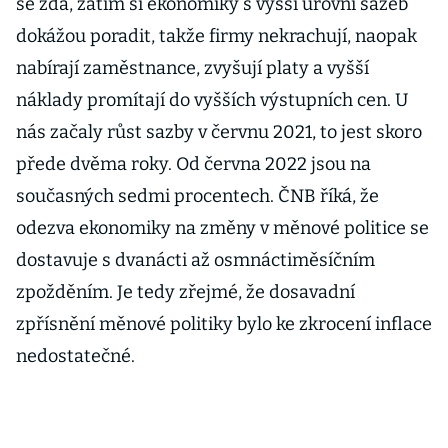
se zdá, zatím si ekonomiky s vyšší úrovní sazeb
dokážou poradit, takže firmy nekrachují, naopak
nabírají zaměstnance, zvyšují platy a vyšší
náklady promítají do vyšších výstupních cen. U
nás začaly růst sazby v červnu 2021, to jest skoro
přede dvěma roky. Od června 2022 jsou na
současných sedmi procentech. ČNB říká, že
odezva ekonomiky na změny v měnové politice se
dostavuje s dvanácti až osmnáctiměsíčním
zpožděním. Je tedy zřejmé, že dosavadní
zpřísnění měnové politiky bylo ke zkrocení inflace
nedostatečné.