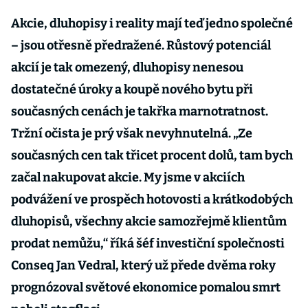
Akcie, dluhopisy i reality mají teď jedno společné
– jsou otřesně předražené. Růstový potenciál
akcií je tak omezený, dluhopisy nenesou
dostatečné úroky a koupě nového bytu při
současných cenách je takřka marnotratnost.
Tržní očista je prý však nevyhnutelná. „Ze
současných cen tak třicet procent dolů, tam bych
začal nakupovat akcie. My jsme v akciích
podvážení ve prospěch hotovosti a krátkodobých
dluhopisů, všechny akcie samozřejmě klientům
prodat nemůžu,“ říká šéf investiční společnosti
Conseq Jan Vedral, který už přede dvěma roky
prognózoval světové ekonomice pomalou smrt