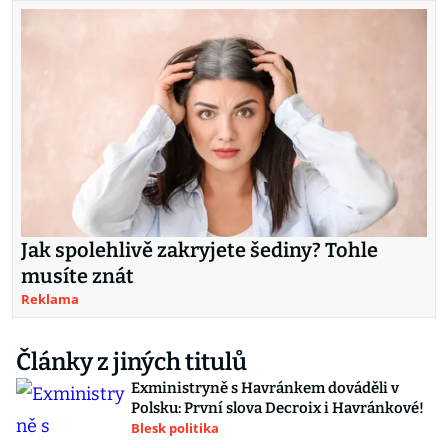
Jak spolehlivě zakryjete šediny? Tohle
musíte znát
Reklama
Články z jiných titulů
Exministryně s Havránkem dováděli v
Polsku: První slova Decroix i Havránkové!
Blesk politika