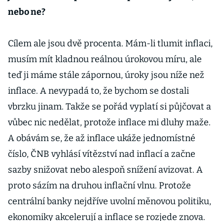
nebo ne?
Cílem ale jsou dvě procenta. Mám-li tlumit inflaci,
musím mít kladnou reálnou úrokovou míru, ale
teď ji máme stále zápornou, úroky jsou níže než
inflace. A nevypadá to, že bychom se dostali
vbrzku jinam. Takže se pořád vyplatí si půjčovat a
vůbec nic nedělat, protože inflace mi dluhy maže.
A obávám se, že až inflace ukáže jednomístné
číslo, ČNB vyhlásí vítězství nad inflací a začne
sazby snižovat nebo alespoň snížení avizovat. A
proto sázím na druhou inflační vlnu. Protože
centrální banky nejdříve uvolní měnovou politiku,
ekonomiky akcelerují a inflace se rozjede znova.