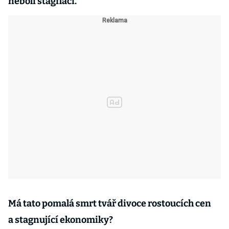
neboli stagflaci.
Má tato pomalá smrt tvář divoce rostoucích cen
a stagnující ekonomiky?