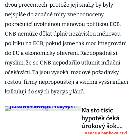
dvou procentech, protože její snahy by byly
nejspíše do značné míry znehodnoceny
pokračující uvolněnou měnovou politikou ECB.
ČNB nemůže dělat úplně nezávislou měnovou
politiku na ECB, pokud jsme tak moc integrováni
do EU a ekonomicky otevřeni. Každopádně si
myslím, že se ČNB nepodařilo utlumit inflační
očekávání. Ta jsou vysoká, mzdové požadavky
rostou, firmy nepropouštějí a všichni vyšší inflaci
kalkulují do svých byznys plánů.
Na sto tisíc
hypoték čeká
úrokový šok.
Část dlužníků
Finance a bankovnictví