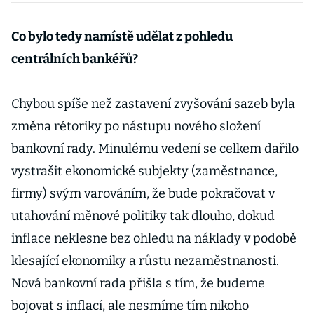
pustí své
investiční byty
Co bylo tedy namístě udělat z pohledu
centrálních bankéřů?
Chybou spíše než zastavení zvyšování sazeb byla
změna rétoriky po nástupu nového složení
bankovní rady. Minulému vedení se celkem dařilo
vystrašit ekonomické subjekty (zaměstnance,
firmy) svým varováním, že bude pokračovat v
utahování měnové politiky tak dlouho, dokud
inflace neklesne bez ohledu na náklady v podobě
klesající ekonomiky a růstu nezaměstnanosti.
Nová bankovní rada přišla s tím, že budeme
bojovat s inflací, ale nesmíme tím nikoho