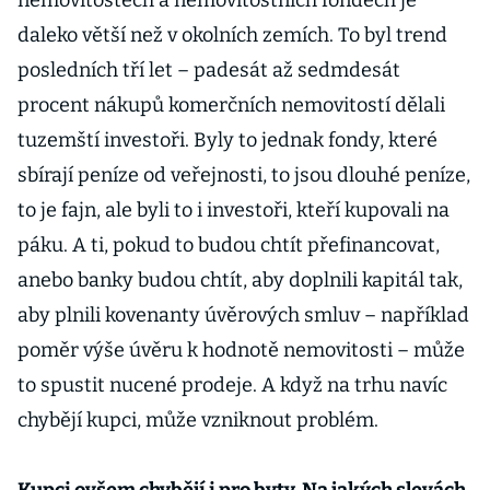
nemovitostech a nemovitostních fondech je
daleko větší než v okolních zemích. To byl trend
posledních tří let – padesát až sedmdesát
procent nákupů komerčních nemovitostí dělali
tuzemští investoři. Byly to jednak fondy, které
sbírají peníze od veřejnosti, to jsou dlouhé peníze,
to je fajn, ale byli to i investoři, kteří kupovali na
páku. A ti, pokud to budou chtít přefinancovat,
anebo banky budou chtít, aby doplnili kapitál tak,
aby plnili kovenanty úvěrových smluv – například
poměr výše úvěru k hodnotě nemovitosti – může
to spustit nucené prodeje. A když na trhu navíc
chybějí kupci, může vzniknout problém.