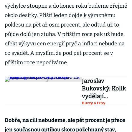
výchylce stoupne a do konce roku budeme zřejmě
okolo desítky. Příští leden dojde k výraznému
poklesu na pět až osm procent, ale odtud už to
půjde dolů jen ztuha. V příštím roce pak už bude
efekt výkyvu cen energií pryč a inflaci nebude na
co svádět. A myslím, že pod pět procent se v
příštím roce nepodíváme.
Jaroslav
Bukovský: Kolik
vydělají
největší akciové
Burzy a trhy
brandy Wall
Street. Dojde na
Dobře, na cíli nebudeme, ale pět procent je přece
slzy?
jen současnou optikou skoro požehnaný stav,