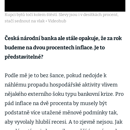
Kupci bytů točí kolem štěstí. Slevy jsou i v desítkách procent,
stačí sednout na vlak • Videohub
Česká národní banka ale stále opakuje, že za rok
budeme na dvou procentech inflace. Je to
představitelné?
Podle mě je to bez šance, pokud nedojde k
náhlému propadu hospodářské aktivity vlivem
nějakého externího šoku typu bankovní krize. Pro
pád inflace na dvě procenta by musely být
podstatně více utažené měnové podmínky tak,
aby vyvolaly hlubší recesi. A to zjevně nejsou. Jak