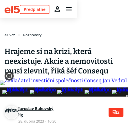
Předplatné
e15.cz
Rozhovory
Hrajeme si na krizi, která
neexistuje. Akcie a nemovitosti
musí zlevnit, říká šéf Consequ
F
Jaroslav Bukovský
2
lig
28. dubna 2023
·
10:30