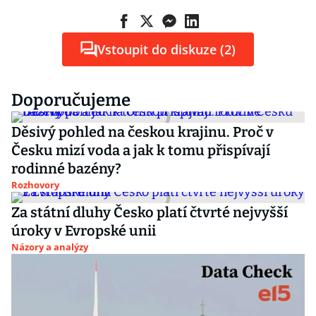
Vstoupit do diskuze (2)
Doporučujeme
Děsivý pohled na českou krajinu. Proč v
Česku mizí voda a jak k tomu přispívají
rodinné bazény?
Rozhovory
Za státní dluhy Česko platí čtvrté nejvyšší
úroky v Evropské unii
Názory a analýzy