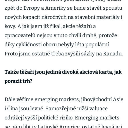
zpět do Evropy a Ameriky se bude stavět spoustu
nových kapacit náročných na stavební materiály i
kovy. A jak jsem již říkal, akcie těžařů a
zpracovatelů nejsou v tuto chvíli drahé, protože
díky cykličnosti oboru nebyly léta populární.
Proto jsme ostatně třeba zvýšili sázky na Kanadu.
Takže těžaři jsou jediná divoká akciová karta, jak
porazit trh?
Dále věříme emerging markets, jihovýchodní Asie
i Čína jsou levné. Samozřejmě nižší valuace
odrážejí vyšší politické riziko. Emerging markets
se nám libí i v Latinské Americe, ostatně levná je i