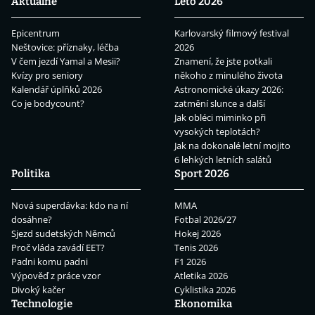
Aktuálně
Léto 2026
Epicentrum
Karlovarský filmový festival
Neštovice: příznaky, léčba
2026
V čem jezdí Yamal a Mesii?
Znamení, že jste potkali
Kvízy pro seniory
někoho z minulého života
Kalendář úplňků 2026
Astronomické úkazy 2026:
Co je bodycount?
zatmění slunce a další
Jak obléci miminko při
vysokých teplotách?
Jak na dokonalé letní mojito
6 lehkých letních salátů
Politika
Sport 2026
Nová superdávka: kdo na ní
MMA
dosáhne?
Fotbal 2026/27
Sjezd sudetských Němců
Hokej 2026
Proč vláda zavádí EET?
Tenis 2026
Padni komu padni
F1 2026
Výpověď z práce vzor
Atletika 2026
Divoký kačer
Cyklistika 2026
Technologie
Ekonomika