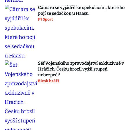
Câmara se vyjádřil ke spekulacím, které ho
pojí se sedačkou u Haasu
F1 Sport
Šéf Vojenského zpravodajství exkluzivně v
Hráčích: Česku hrozil vyšší stupeň
nebezpečí!
Blesk hráči