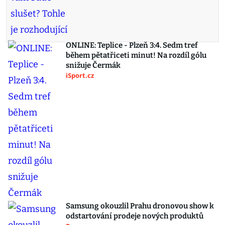
ONLINE: Teplice - Plzeň 3:4. Sedm tref
během pětatřiceti minut! Na rozdíl gólu
snižuje Čermák
iSport.cz
Samsung okouzlil Prahu dronovou show k
odstartování prodeje nových produktů