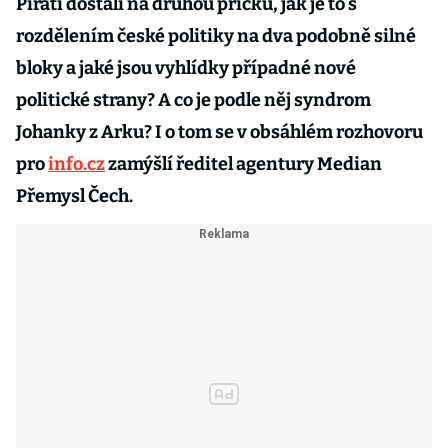
Piráti dostali na druhou příčku, jak je to s
rozdělením české politiky na dva podobně silné
bloky a jaké jsou vyhlídky případné nové
politické strany? A co je podle něj syndrom
Johanky z Arku? I o tom se v obsáhlém rozhovoru
pro
info.cz
zamýšlí ředitel agentury Median
Přemysl Čech.