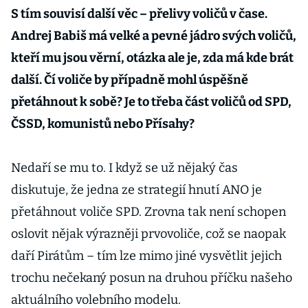
S tím souvisí další věc – přelivy voličů v čase.
Andrej Babiš má velké a pevné jádro svých voličů,
kteří mu jsou věrní, otázka ale je, zda má kde brát
další. Čí voliče by případně mohl úspěšně
přetáhnout k sobě? Je to třeba část voličů od SPD,
ČSSD, komunistů nebo Přísahy?
Nedaří se mu to. I když se už nějaký čas
diskutuje, že jedna ze strategií hnutí ANO je
přetáhnout voliče SPD. Zrovna tak není schopen
oslovit nějak výrazněji prvovoliče, což se naopak
daří Pirátům – tím lze mimo jiné vysvětlit jejich
trochu nečekaný posun na druhou příčku našeho
aktuálního volebního modelu.