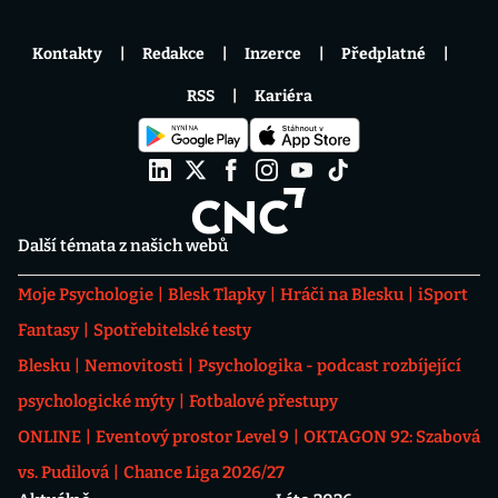
Kontakty
Redakce
Inzerce
Předplatné
RSS
Kariéra
Další témata z našich webů
Moje Psychologie
Blesk Tlapky
Hráči na Blesku
iSport
Fantasy
Spotřebitelské testy
Blesku
Nemovitosti
Psychologika - podcast rozbíjející
psychologické mýty
Fotbalové přestupy
ONLINE
Eventový prostor Level 9
OKTAGON 92: Szabová
vs. Pudilová
Chance Liga 2026/27