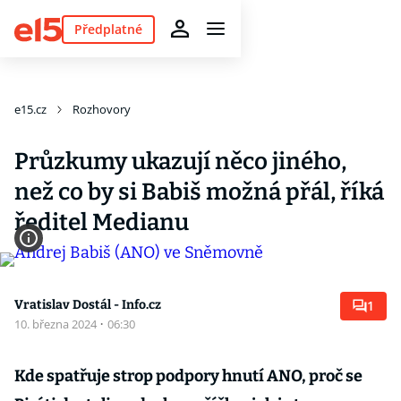
Předplatné
e15.cz
Rozhovory
Průzkumy ukazují něco jiného,
než co by si Babiš možná přál, říká
ředitel Medianu
Vratislav Dostál - Info.cz
1
10. března 2024
·
06:30
Kde spatřuje strop podpory hnutí ANO, proč se