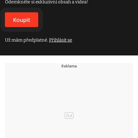
Odemkněte si exkluzivní obsah a videa!
Koupit
Už mám předplatné.
Přihlásit se