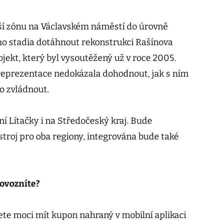
ší zónu na Václavském náměstí do úrovně
ého stadia dotáhnout rekonstrukci Rašínova
ojekt, který byl vysoutěžený už v roce 2005.
á reprezentace nedokázala dohodnout, jak s ním
o zvládnout.
ení Lítačky i na Středočeský kraj. Bude
stroj pro oba regiony, integrována bude také
rovozníte?
ete moci mít kupon nahraný v mobilní aplikaci