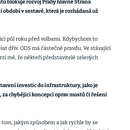
ů blokuje rozvoj Prahy hlavně Strana
í období v sestavě, která je rozhádaná už
ici půl roku před volbami. Kdybychom to
ělat dřív. ODS má částečně pravdu. Ve stávající
rzí mě, že někteří představitelé zelených
tavení investic do infrastruktury, jako je
 za chybějící koncepci oprav mostů či řešení
o tom, jakým způsobem a jak rychle by se