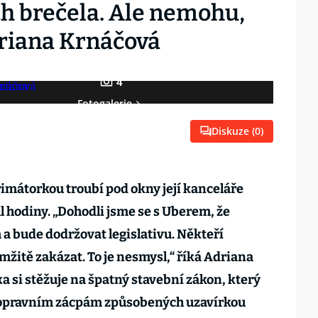
ch brečela. Ale nemohu,
riana Krnáčová
4
Fotogalerie
Diskuze (
0
)
rimátorkou troubí pod okny její kanceláře
ůl hodiny. „Dohodli jsme se s Uberem, že
bude dodržovat legislativu. Někteří
amžitě zakázat. To je nesmysl,“ říká Adriana
 si stěžuje na špatný stavební zákon, který
 dopravním zácpám způsobených uzavírkou