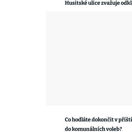
Husitské ulice zvažuje odk
Co hodláte dokončit v příšt
do komunálních voleb?