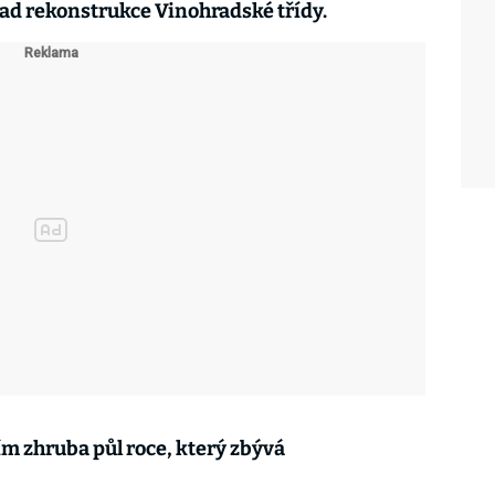
lad rekonstrukce Vinohradské třídy.
ím zhruba půl roce, který zbývá