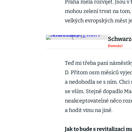
Praha měla rozvíjet. Jsou v
mohou zelení trvat na tom,
velkých evropských měst je 
Schwarze
Domácí
Teď mi třeba paní náměstky
D. Přitom osm měsíců vyje
a nedohodla se s ním. Chci s
se vším. Stejně dopadlo Ma
neakceptovatelné něco rozd
a hodit vinu na jiné.
Jak to bude s revitalizací m