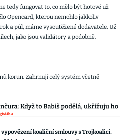
ne tedy fungovat to, co mělo být hotové už
mělo Opencard, kterou nemohlo jakkoliv
 rok a půl, máme vysoutěžené dodavatele. Už
lech, jako jsou validátory a podobně.
nů korun. Zahrnují celý systém včetně
nčura: Když to Babiš podělá, ukřižuju ho
gistika
 vypovězení koaliční smlouvy s Trojkoalicí.