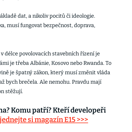
ladě dat, a nikoliv pocitů či ideologie.
tka, musí fungovat bezpečnost, doprava,
v délce povolovacích stavebních řízení je
námi je třeba Albánie, Kosovo nebo Rwanda. To
 vině je špatný zákon, který musí změnit vláda
 až bych brečela. Ale nemohu. Pravdu mají
on stěžují.
aha? Komu patří? Kteří developeři
jednejte si magazín E15 >>>