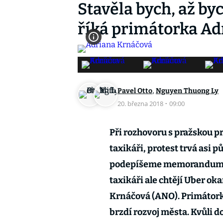
Stavěla bych, až by
říká primátorka Ad
,
Pavel Otto
Nguyen Thuong Ly
20. března 2018
·
09:00
Při rozhovoru s pražskou p
taxikáři, protest trvá asi p
podepíšeme memorandum a 
taxikáři ale chtějí Uber ok
Krnáčová (ANO). Primátorka
brzdí rozvoj města. Kvůli