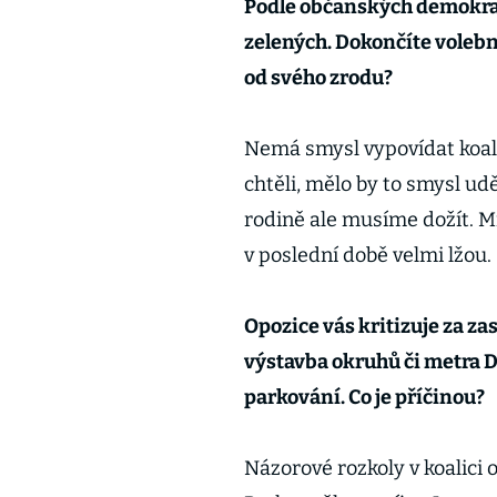
Podle občanských demokrat
zelených. Dokončíte volebn
od svého zrodu?
Nemá smysl vypovídat koal
chtěli, mělo by to smysl ud
rodině ale musíme dožít. M
v poslední době velmi lžou.
Opozice vás kritizuje za zas
výstavba okruhů či metra D,
parkování. Co je příčinou?
Názorové rozkoly v koalici 