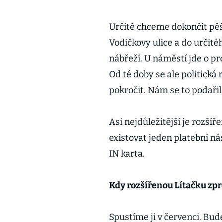
Určitě chceme dokončit pě
Vodičkovy ulice a do určit
nábřeží. U náměstí jde o pr
Od té doby se ale politick
pokročit. Nám se to podařil
Asi nejdůležitější je rozšíř
existovat jeden platební ná
IN karta.
Kdy rozšířenou Lítačku zp
Spustíme ji v červenci. Bud