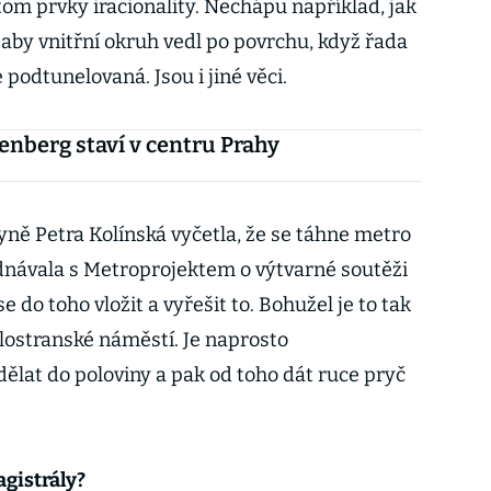
 tom prvky iracionality. Nechápu například, jak
 aby vnitřní okruh vedl po povrchu, když řada
podtunelovaná. Jsou i jiné věci.
nberg staví v centru Prahy
ně Petra Kolínská vyčetla, že se táhne metro
dnávala s Metroprojektem o výtvarné soutěži
e do toho vložit a vyřešit to. Bohužel je to tak
lostranské náměstí. Je naprosto
ělat do poloviny a pak od toho dát ruce pryč
agistrály?