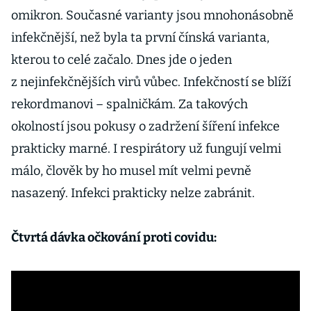
omikron. Současné varianty jsou mnohonásobně
infekčnější, než byla ta první čínská varianta,
kterou to celé začalo. Dnes jde o jeden
z nejinfekčnějších virů vůbec. Infekčností se blíží
rekordmanovi – spalničkám. Za takových
okolností jsou pokusy o zadržení šíření infekce
prakticky marné. I respirátory už fungují velmi
málo, člověk by ho musel mít velmi pevně
nasazený. Infekci prakticky nelze zabránit.
Čtvrtá dávka očkování proti covidu: