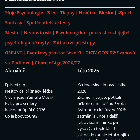
Moje Psychologie
Blesk Tlapky
Hráči na Blesku
iSport
Fantasy
Spotřebitelské testy
Blesku
Nemovitosti
Psychologika - podcast rozbíjející
psychologické mýty
Fotbalové přestupy
ONLINE
Eventový prostor Level 9
OKTAGON 92: Szabová
vs. Pudilová
Chance Liga 2026/27
Aktuálně
Léto 2026
Epicentrum
Karlovarský filmový festival
Neštovice: příznaky, léčba
2026
V čem jezdí Yamal a Mesii?
Znamení, že jste potkali
Kvízy pro seniory
někoho z minulého života
Kalendář úplňků 2026
Astronomické úkazy 2026:
Co je bodycount?
zatmění slunce a další
Jak obléci miminko při
vysokých teplotách?
Jak na dokonalé letní mojito