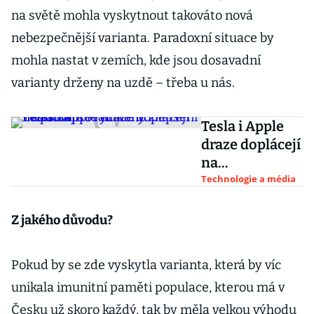
na světě mohla vyskytnout takováto nová
nebezpečnější varianta. Paradoxní situace by
mohla nastat v zemích, kde jsou dosavadní
varianty drženy na uzdě – třeba u nás.
Tesla i Apple
draze doplácejí
na
promořování
Technologie a média
Číny. Investoři
se rychlého
Z jakého důvodu?
zlepšení
nedočkají
Pokud by se zde vyskytla varianta, která by víc
unikala imunitní paměti populace, kterou má v
Česku už skoro každý, tak by měla velkou výhodu