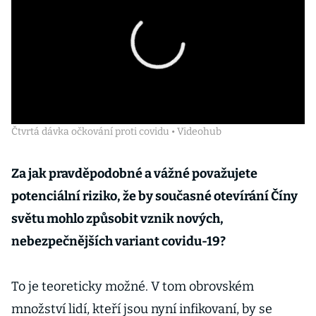
Čtvrtá dávka očkování proti covidu • Videohub
Za jak pravděpodobné a vážné považujete
potenciální riziko, že by současné otevírání Číny
světu mohlo způsobit vznik nových,
nebezpečnějších variant covidu-19?
To je teoreticky možné. V tom obrovském
množství lidí, kteří jsou nyní infikovaní, by se