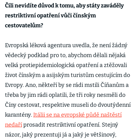
vyrábějí, nikdo
Čili nevidíte důvod k tomu, aby státy zaváděly
nevyužije, řekl
restriktivní opatření vůči čínským
Válek
cestovatelům?
Evropská léková agentura uvedla, že není žádný
vědecký podklad pro to, abychom dělali nějaká
velká protiepidemiologická opatření a ztěžovali
život čínským a asijským turistům cestujícím do
Evropy. Ano, někteří by se rádi mstili Číňanům a
třeba by jim rádi oplatili, že tři roky nesměli do
Číny cestovat, respektive museli do dvoutýdenní
karantény.
Itálii se na evropské půdě naštěstí
nedaří
prosadit restriktivní opatření. Stejný
názor, jaký prezentuji já a jaký je většinový,