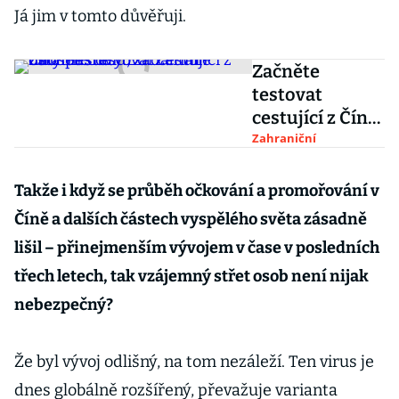
Já jim v tomto důvěřuji.
Začněte
testovat
cestující z Číny
na covid, žádá
Zahraniční
Itálie ostatní
státy EU. Zatím
Takže i když se průběh očkování a promořování v
neúspěšně
Číně a dalších částech vyspělého světa zásadně
lišil – přinejmenším vývojem v čase v posledních
třech letech, tak vzájemný střet osob není nijak
nebezpečný?
Že byl vývoj odlišný, na tom nezáleží. Ten virus je
dnes globálně rozšířený, převažuje varianta