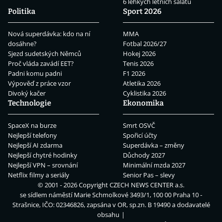
6 lehkých letních salátů
Politika
Sport 2026
Nová superdávka: kdo na ní
MMA
dosáhne?
Fotbal 2026/27
Sjezd sudetských Němců
Hokej 2026
Proč vláda zavádí EET?
Tenis 2026
Padni komu padni
F1 2026
Výpověď z práce vzor
Atletika 2026
Divoký kačer
Cyklistika 2026
Technologie
Ekonomika
SpaceX na burze
Smrt OSVČ
Nejlepší telefony
Spořicí účty
Nejlepší AI zdarma
Superdávka – změny
Nejlepší chytré hodinky
Důchody 2027
Nejlepší VPN – srovnání
Minimální mzda 2027
Netflix filmy a seriály
Senior Pas – slevy
© 2001 - 2026 Copyright
CZECH NEWS CENTER a.s.
se sídlem náměstí Marie Schmolkové 3493/1, 100 00 Praha 10 -
Strašnice, IČO: 02346826, zapsána v OR, sp.zn. B 19490 a dodavatelé
obsahu