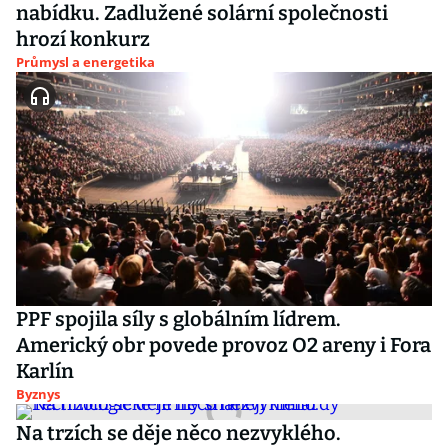
nabídku. Zadlužené solární společnosti
hrozí konkurz
Průmysl a energetika
PPF spojila síly s globálním lídrem.
Americký obr povede provoz O2 areny i Fora
Karlín
Byznys
Na trzích se děje něco nezvyklého.