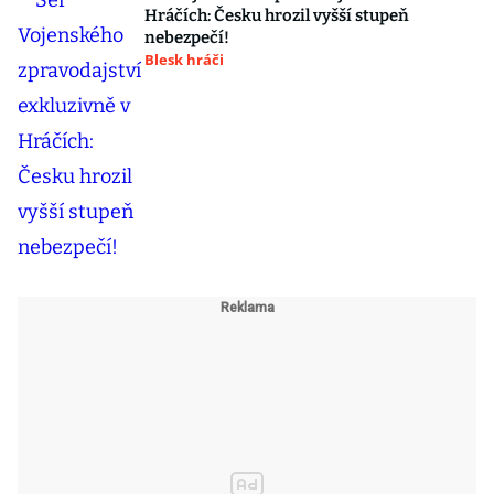
Hráčích: Česku hrozil vyšší stupeň
nebezpečí!
Blesk hráči