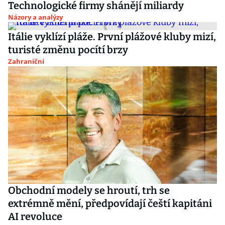
Technologické firmy shánějí miliardy
Názory a analýzy
Itálie vyklízí pláže. První plážové kluby mizí,
turisté změnu pocítí brzy
Zahraniční
Obchodní modely se hroutí, trh se
extrémně mění, předpovídají čeští kapitáni
AI revoluce