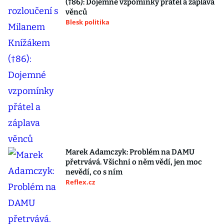
(†86): Dojemné vzpomínky přátel a záplava
věnců
Blesk politika
Marek Adamczyk: Problém na DAMU
přetrvává. Všichni o něm vědí, jen moc
nevědí, co s ním
Reflex.cz