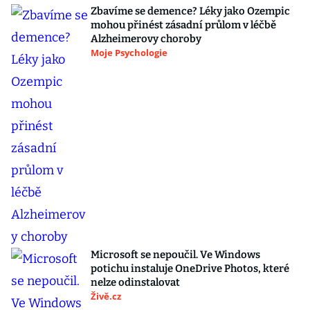
Zbavíme se demence? Léky jako Ozempic
mohou přinést zásadní průlom v léčbě
Alzheimerovy choroby
Moje Psychologie
Microsoft se nepoučil. Ve Windows
potichu instaluje OneDrive Photos, které
nelze odinstalovat
Živě.cz