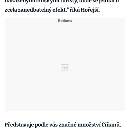
nakaženými čínskými turisty, bude se jednat o
zcela zanedbatelný efekt,“ říká Hořejší.
Představuje podle vás značné množství Číňanů,