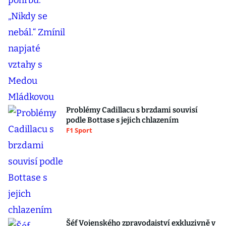
Problémy Cadillacu s brzdami souvisí
podle Bottase s jejich chlazením
F1 Sport
Šéf Vojenského zpravodajství exkluzivně v