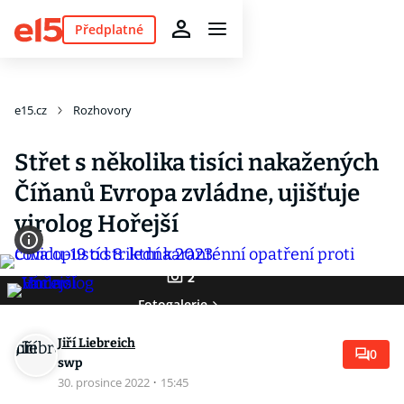
Předplatné
e15.cz
Rozhovory
Střet s několika tisíci nakažených
Číňanů Evropa zvládne, ujišťuje
virolog Hořejší
2
Fotogalerie
Jiří Liebreich
0
swp
30. prosince 2022
·
15:45