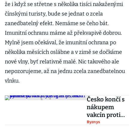
že i když se střetne s několika tisíci nakaženými
čínskými turisty, bude se jednat o zcela
zanedbatelný efekt. Nemáme se čeho bát.
Imunitní ochranu máme až překvapivě dobrou.
Mylně jsem očekával, že imunitní ochrana po
několika měsících oslábne a v zimě se dočkáme
nové vlny, byť relativně malé. Nic takového ale
nepozorujeme, až na jednu zcela zanedbatelnou
vlnku.
Česko končí s
nákupem
vakcín proti
covidu. Ty,
Byznys
které se teď