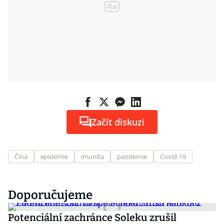
Začít diskuzi
Čína
epidemie
imunita
pandemie
Covid-19
Doporučujeme
Potenciální zachránce Soleku zrušil