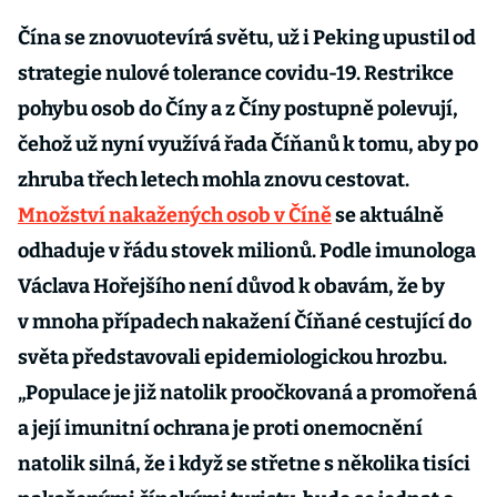
Čína se znovuotevírá světu, už i Peking upustil od
strategie nulové tolerance covidu-19. Restrikce
pohybu osob do Číny a z Číny postupně polevují,
čehož už nyní využívá řada Číňanů k tomu, aby po
zhruba třech letech mohla znovu cestovat.
Množství nakažených osob v Číně
se aktuálně
odhaduje v řádu stovek milionů. Podle imunologa
Václava Hořejšího není důvod k obavám, že by
v mnoha případech nakažení Číňané cestující do
světa představovali epidemiologickou hrozbu.
„Populace je již natolik proočkovaná a promořená
a její imunitní ochrana je proti onemocnění
natolik silná, že i když se střetne s několika tisíci