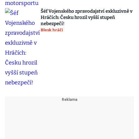
Šéf Vojenského zpravodajství exkluzivně v
Hráčích: Česku hrozil vyšší stupeň
nebezpečí!
Blesk hráči