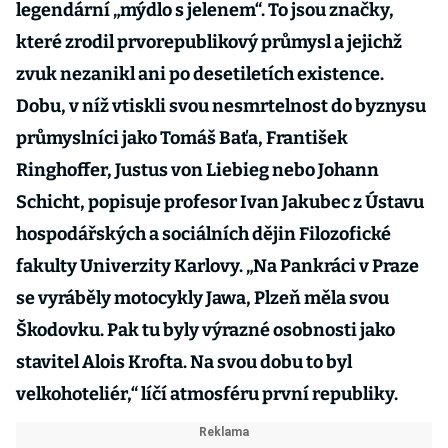
legendární „mýdlo s jelenem“. To jsou značky,
které zrodil prvorepublikový průmysl a jejichž
zvuk nezanikl ani po desetiletích existence.
Dobu, v níž vtiskli svou nesmrtelnost do byznysu
průmyslníci jako Tomáš Baťa, František
Ringhoffer, Justus von Liebieg nebo Johann
Schicht, popisuje profesor Ivan Jakubec z Ústavu
hospodářských a sociálních dějin Filozofické
fakulty Univerzity Karlovy. „Na Pankráci v Praze
se vyráběly motocykly Jawa, Plzeň měla svou
Škodovku. Pak tu byly výrazné osobnosti jako
stavitel Alois Krofta. Na svou dobu to byl
velkohoteliér,“ líčí atmosféru první republiky.