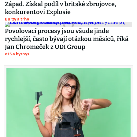
Západ. Získal podíl v britské zbrojovce,
konkurentovi Explosie
Burzy a trhy
Povolovací procesy jsou všude jinde
rychlejší, často bývají otázkou měsíců, říká
Jan Chromeček z UDI Group
e15 a byznys