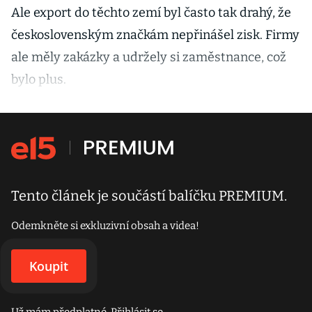
Ale export do těchto zemí byl často tak drahý, že
československým značkám nepřinášel zisk. Firmy
ale měly zakázky a udržely si zaměstnance, což
bylo plus.
Tento článek je součástí balíčku PREMIUM.
Odemkněte si exkluzivní obsah a videa!
Koupit