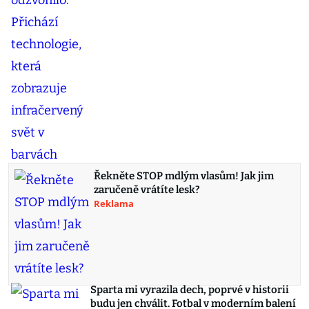
Řekněte STOP mdlým vlasům! Jak jim
zaručeně vrátíte lesk?
Reklama
Sparta mi vyrazila dech, poprvé v historii
budu jen chválit. Fotbal v moderním balení