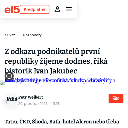
Předplatné
e15.cz
Rozhovory
Z odkazu podnikatelů první
republiky žijeme dodnes, říká
historik Ivan Jakubec
Petr Weikert
0
29. prosince 2021
·
15:53
Tatra, ČKD, Škoda, Baťa, hotel Alcron nebo třeba