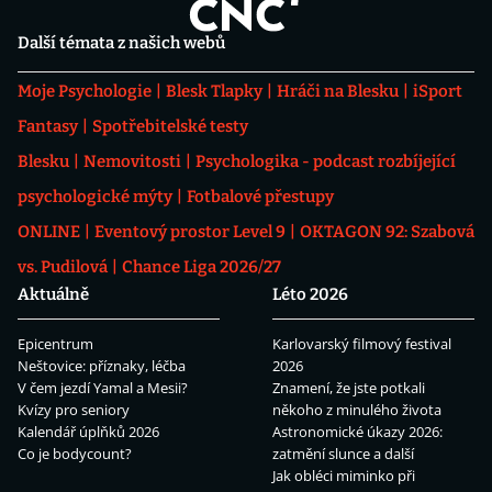
Další témata z našich webů
Moje Psychologie
Blesk Tlapky
Hráči na Blesku
iSport
Fantasy
Spotřebitelské testy
Blesku
Nemovitosti
Psychologika - podcast rozbíjející
psychologické mýty
Fotbalové přestupy
ONLINE
Eventový prostor Level 9
OKTAGON 92: Szabová
vs. Pudilová
Chance Liga 2026/27
Aktuálně
Léto 2026
Epicentrum
Karlovarský filmový festival
Neštovice: příznaky, léčba
2026
V čem jezdí Yamal a Mesii?
Znamení, že jste potkali
Kvízy pro seniory
někoho z minulého života
Kalendář úplňků 2026
Astronomické úkazy 2026:
Co je bodycount?
zatmění slunce a další
Jak obléci miminko při