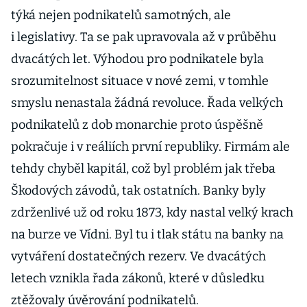
týká nejen podnikatelů samotných, ale
i legislativy. Ta se pak upravovala až v průběhu
dvacátých let. Výhodou pro podnikatele byla
srozumitelnost situace v nové zemi, v tomhle
smyslu nenastala žádná revoluce. Řada velkých
podnikatelů z dob monarchie proto úspěšně
pokračuje i v reáliích první republiky. Firmám ale
tehdy chyběl kapitál, což byl problém jak třeba
Škodových závodů, tak ostatních. Banky byly
zdrženlivé už od roku 1873, kdy nastal velký krach
na burze ve Vídni. Byl tu i tlak státu na banky na
vytváření dostatečných rezerv. Ve dvacátých
letech vznikla řada zákonů, které v důsledku
ztěžovaly úvěrování podnikatelů.