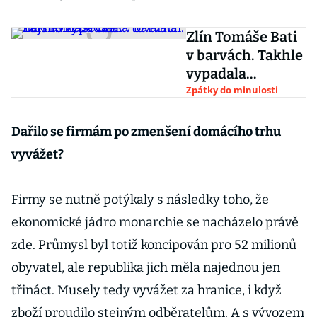
Zlín Tomáše Bati
v barvách. Takhle
vypadala
nejslavnější
Zpátky do minulosti
česká továrna
Dařilo se firmám po zmenšení domácího trhu
vyvážet?
Firmy se nutně potýkaly s následky toho, že
ekonomické jádro monarchie se nacházelo právě
zde. Průmysl byl totiž koncipován pro 52 milionů
obyvatel, ale republika jich měla najednou jen
třináct. Musely tedy vyvážet za hranice, i když
zboží proudilo stejným odběratelům. A s vývozem