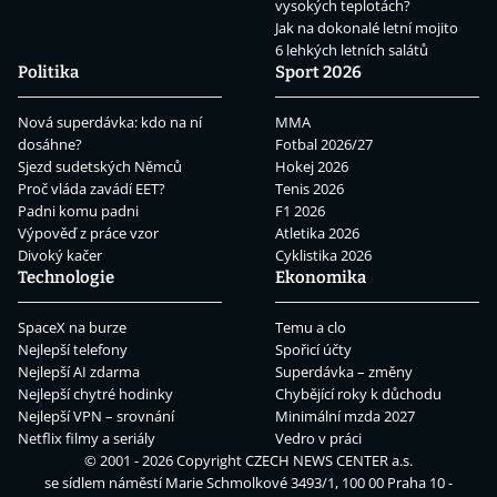
vysokých teplotách?
Jak na dokonalé letní mojito
6 lehkých letních salátů
Politika
Sport 2026
Nová superdávka: kdo na ní
MMA
dosáhne?
Fotbal 2026/27
Sjezd sudetských Němců
Hokej 2026
Proč vláda zavádí EET?
Tenis 2026
Padni komu padni
F1 2026
Výpověď z práce vzor
Atletika 2026
Divoký kačer
Cyklistika 2026
Technologie
Ekonomika
SpaceX na burze
Temu a clo
Nejlepší telefony
Spořicí účty
Nejlepší AI zdarma
Superdávka – změny
Nejlepší chytré hodinky
Chybějící roky k důchodu
Nejlepší VPN – srovnání
Minimální mzda 2027
Netflix filmy a seriály
Vedro v práci
© 2001 - 2026 Copyright
CZECH NEWS CENTER a.s.
se sídlem náměstí Marie Schmolkové 3493/1, 100 00 Praha 10 -