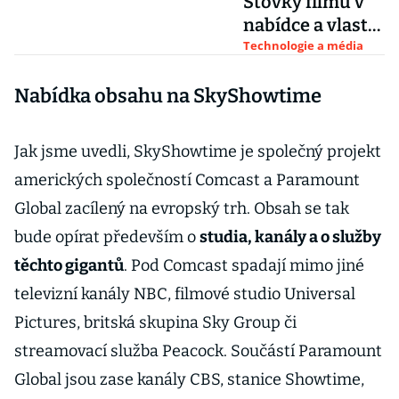
Stovky filmů v
nabídce a vlastní
obsah. Co vše
Technologie a média
nabízí „český
Nabídka obsahu na SkyShowtime
Netflix“
Jak jsme uvedli, SkyShowtime je společný projekt
amerických společností Comcast a Paramount
Global zacílený na evropský trh. Obsah se tak
bude opírat především o
studia, kanály a o služby
těchto gigantů
. Pod Comcast spadají mimo jiné
televizní kanály NBC, filmové studio Universal
Pictures, britská skupina Sky Group či
streamovací služba Peacock. Součástí Paramount
Global jsou zase kanály CBS, stanice Showtime,