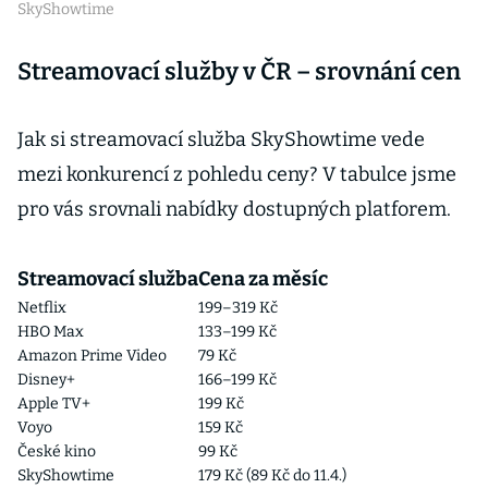
SkyShowtime
Streamovací služby v ČR – srovnání cen
Jak si streamovací služba SkyShowtime vede
mezi konkurencí z pohledu ceny? V tabulce jsme
pro vás srovnali nabídky dostupných platforem.
Streamovací služba
Cena za měsíc
Netflix
199–319 Kč
HBO Max
133–199 Kč
Amazon Prime Video
79 Kč
Disney+
166–199 Kč
Apple TV+
199 Kč
Voyo
159 Kč
České kino
99 Kč
SkyShowtime
179 Kč (89 Kč do 11.4.)