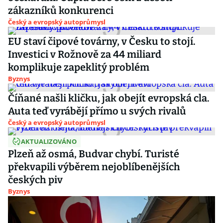
zákazníků konkurenci
Český a evropský autoprůmysl
EU staví čipové továrny, v Česku to stojí.
Investici v Rožnově za 44 miliard
komplikuje zapeklitý problém
Byznys
Číňané našli kličku, jak obejít evropská cla.
Auta teď vyrábějí přímo u svých rivalů
Český a evropský autoprůmysl
AKTUALIZOVÁNO
Plzeň až osmá, Budvar chybí. Turisté
překvapili výběrem nejoblíbenějších
českých piv
Byznys