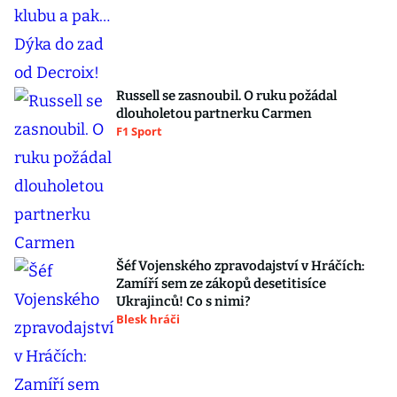
Russell se zasnoubil. O ruku požádal
dlouholetou partnerku Carmen
F1 Sport
Šéf Vojenského zpravodajství v Hráčích:
Zamíří sem ze zákopů desetitisíce
Ukrajinců! Co s nimi?
Blesk hráči