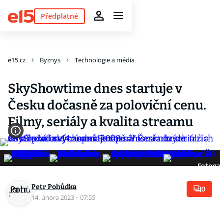
Předplatné
e15.cz
Byznys
Technologie a média
SkyShowtime dnes startuje v
Česku dočasně za poloviční cenu.
Filmy, seriály a kvalita streamu
Fotoga
Petr Pohůdka
0
14. února 2023
·
07:55