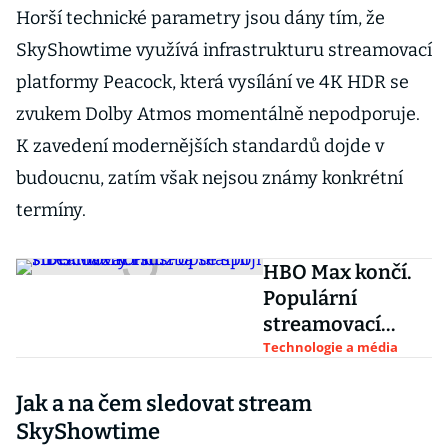
Horší technické parametry jsou dány tím, že
SkyShowtime využívá infrastrukturu streamovací
platformy Peacock, která vysílání ve 4K HDR se
zvukem Dolby Atmos momentálně nepodporuje.
K zavedení modernějších standardů dojde v
budoucnu, zatím však nejsou známy konkrétní
termíny.
HBO Max končí.
Populární
streamovací
služba se spojí s
Technologie a média
Discovery Plus
Jak a na čem sledovat stream
SkyShowtime