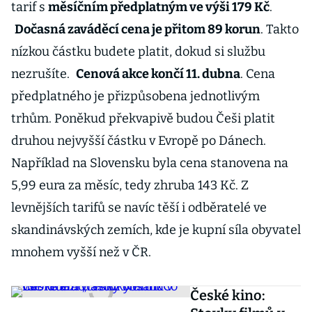
tarif s
měsíčním předplatným ve výši 179 Kč
.
Dočasná zaváděcí cena je přitom 89 korun
. Takto
nízkou částku budete platit, dokud si službu
nezrušíte.
Cenová akce končí 11. dubna
. Cena
předplatného je přizpůsobena jednotlivým
trhům. Poněkud překvapivě budou Češi platit
druhou nejvyšší částku v Evropě po Dánech.
Například na Slovensku byla cena stanovena na
5,99 eura za měsíc, tedy zhruba 143 Kč. Z
levnějších tarifů se navíc těší i odběratelé ve
skandinávských zemích, kde je kupní síla obyvatel
mnohem vyšší než v ČR.
České kino: