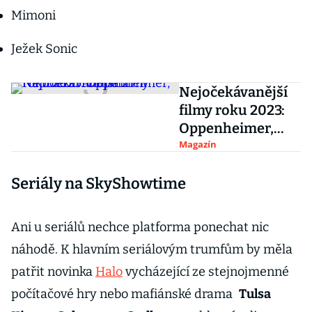
Mimoni
Ježek Sonic
Nejočekávanější
filmy roku 2023:
Oppenheimer,
Napoleon i Duna 2
Magazín
Seriály na SkyShowtime
Ani u seriálů nechce platforma ponechat nic
náhodě. K hlavním seriálovým trumfům by měla
patřit novinka
Halo
vycházející ze stejnojmenné
počítačové hry nebo mafiánské drama
Tulsa