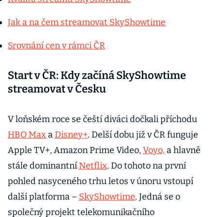
Jak a na čem streamovat SkyShowtime
Srovnání cen v rámci ČR
Start v ČR: Kdy začíná SkyShowtime
streamovat v Česku
V loňském roce se čeští diváci dočkali příchodu
HBO Max
a
Disney+
. Delší dobu již v ČR funguje
Apple TV+, Amazon Prime Video,
Voyo,
a hlavně
stále dominantní
Netflix
. Do tohoto na první
pohled nasyceného trhu letos v únoru vstoupí
další platforma –
SkyShowtime
. Jedná se o
společný projekt telekomunikačního