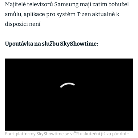
Majitelé televizorů Samsung mají zatím bohužel
smůlu, aplikace pro systém Tizen aktuálně k
dispozici není.
Upoutávka na službu SkyShowtime:
Start platformy SkyShowtime se v ČR uskuteční již za pár dní •