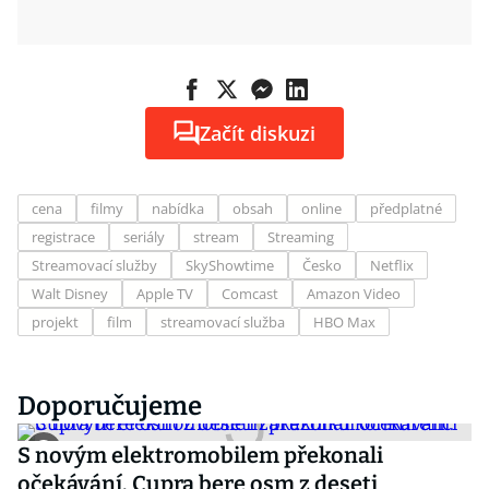
Začít diskuzi
cena
filmy
nabídka
obsah
online
předplatné
registrace
seriály
stream
Streaming
Streamovací služby
SkyShowtime
Česko
Netflix
Walt Disney
Apple TV
Comcast
Amazon Video
projekt
film
streamovací služba
HBO Max
Doporučujeme
S novým elektromobilem překonali
očekávání. Cupra bere osm z deseti