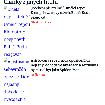
Články z jiných titulů
„Zcela nepřijatelné.“ Umělci tepou
Klempíře za nový návrh. Babiš: Budu
reagovat
Blesk politika
Asistovaná sebevražda opozice. Lídr
nejasný, dohoda ve hvězdách a Antibabiš
by musel být jako Spider-Man
Reflex.cz