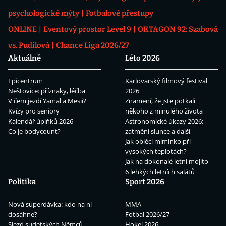
psychologické mýty
Fotbalové přestupy
ONLINE
Eventový prostor Level 9
OKTAGON 92: Szabová
vs. Pudilová
Chance Liga 2026/27
Aktuálně
Léto 2026
Epicentrum
Karlovarský filmový festival
Neštovice: příznaky, léčba
2026
V čem jezdí Yamal a Mesii?
Znamení, že jste potkali
Kvízy pro seniory
někoho z minulého života
Kalendář úplňků 2026
Astronomické úkazy 2026:
Co je bodycount?
zatmění slunce a další
Jak obléci miminko při
vysokých teplotách?
Jak na dokonalé letní mojito
6 lehkých letních salátů
Politika
Sport 2026
Nová superdávka: kdo na ní
MMA
dosáhne?
Fotbal 2026/27
Sjezd sudetských Němců
Hokej 2026