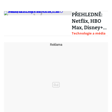
PŘEHLEDNĚ:
Netflix, HBO
Max, Disney+
či Amazon.
Technologie a média
Srovnání
streamovacích
služeb v Česku