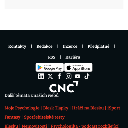
Kontakty
Redakce
Inzerce
Předplatné
RSS
Kariéra
Další témata z našich webů
Moje Psychologie
Blesk Tlapky
Hráči na Blesku
iSport
Fantasy
Spotřebitelské testy
Blesku
Nemovitosti
Psychologika - podcast rozbíjející