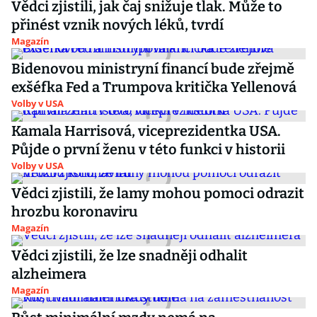
Vědci zjistili, jak čaj snižuje tlak. Může to
přinést vznik nových léků, tvrdí
Magazín
Bidenovou ministryní financí bude zřejmě
exšéfka Fed a Trumpova kritička Yellenová
Volby v USA
Kamala Harrisová, viceprezidentka USA.
Půjde o první ženu v této funkci v historii
Volby v USA
Vědci zjistili, že lamy mohou pomoci odrazit
hrozbu koronaviru
Magazín
Vědci zjistili, že lze snadněji odhalit
alzheimera
Magazín