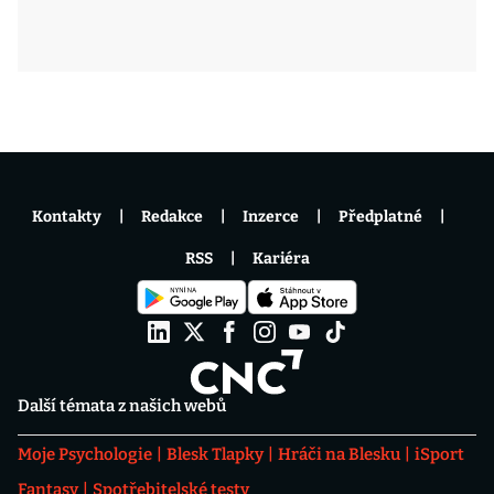
Kontakty
Redakce
Inzerce
Předplatné
RSS
Kariéra
Další témata z našich webů
Moje Psychologie
Blesk Tlapky
Hráči na Blesku
iSport
Fantasy
Spotřebitelské testy