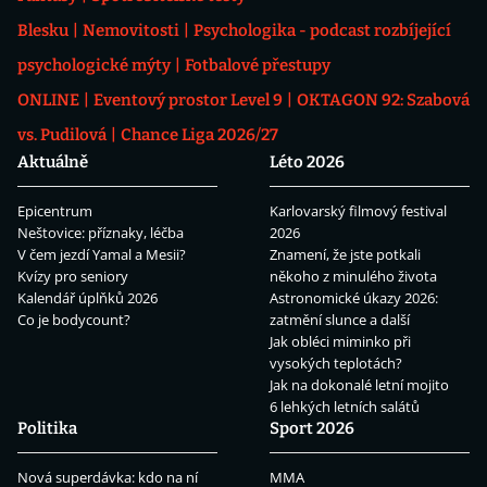
Blesku
Nemovitosti
Psychologika - podcast rozbíjející
psychologické mýty
Fotbalové přestupy
ONLINE
Eventový prostor Level 9
OKTAGON 92: Szabová
vs. Pudilová
Chance Liga 2026/27
Aktuálně
Léto 2026
Epicentrum
Karlovarský filmový festival
Neštovice: příznaky, léčba
2026
V čem jezdí Yamal a Mesii?
Znamení, že jste potkali
Kvízy pro seniory
někoho z minulého života
Kalendář úplňků 2026
Astronomické úkazy 2026:
Co je bodycount?
zatmění slunce a další
Jak obléci miminko při
vysokých teplotách?
Jak na dokonalé letní mojito
6 lehkých letních salátů
Politika
Sport 2026
Nová superdávka: kdo na ní
MMA