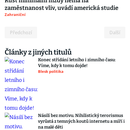
Růst minimální mzdy nemá na
zaměstnanost vliv, uvádí americká studie
Zahraniční
Předchozí
Další
Články z jiných titulů
Konec střídání letního i zimního času:
Víme, kdy k tomu dojde!
Blesk politika
Násilí bez motivu. Nihilistický terorismus
vyrůstá z temných koutů internetu a míří i
na malé děti