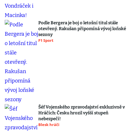
Podle Bergera je boj o letošní titul stále
otevřený. Rakušan připomíná vývoj loňské
sezony
F1 Sport
Šéf Vojenského zpravodajství exkluzivně v
Hráčích: Česku hrozil vyšší stupeň
nebezpečí!
Blesk hráči