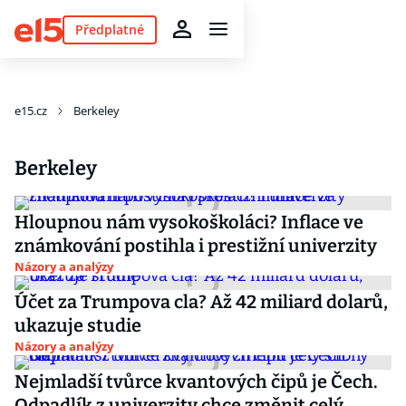
Předplatné
e15.cz
Berkeley
Berkeley
Hloupnou nám vysokoškoláci? Inflace ve
známkování postihla i prestižní univerzity
Názory a analýzy
Účet za Trumpova cla? Až 42 miliard dolarů,
ukazuje studie
Názory a analýzy
Nejmladší tvůrce kvantových čipů je Čech.
Odpadlík z univerzity chce změnit celý