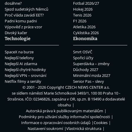
dosáhne?
Fotbal 2026/27
Sjezd sudetských Němců
Hokej 2026
Proč vláda zavádí EET?
Tenis 2026
Padni komu padni
F1 2026
Výpověď z práce vzor
Atletika 2026
Divoký kačer
Cyklistika 2026
Technologie
Ekonomika
SpaceX na burze
Smrt OSVČ
Nejlepší telefony
Spořicí účty
Nejlepší AI zdarma
Superdávka – změny
Nejlepší chytré hodinky
Důchody 2027
Nejlepší VPN – srovnání
Minimální mzda 2027
Netflix filmy a seriály
Senior Pas – slevy
© 2001 - 2026 Copyright
CZECH NEWS CENTER a.s.
se sídlem náměstí Marie Schmolkové 3493/1, 100 00 Praha 10 -
Strašnice, IČO: 02346826, zapsána v OR, sp.zn. B 19490 a dodavatelé
obsahu
Autorská práva k publikovaným materiálům
Podmínky pro užívání služby informační společnosti
Informace o zpracování osobních údajů
Cookies
Nastavení soukromí
Vlastnická struktura