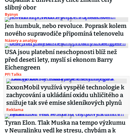
slibný obor
Byznys
Jen humbuk, nebo revoluce. Poprask kolem
nového supravodiče připomíná telenovelu
Názory a analýzy
USA jsou platební neschopnosti blíž než
před deseti lety, myslí si ekonom Barry
Eichengreen
PFI Talks
ExxonMobil využívá vyspělé technologie k
zachycování a ukládání oxidu uhličitého a
snižuje tak své emise skleníkových plynů
Reklama
Tyran Elon. Tlak Muska na tempo výzkumu
v Neuralinku vedl ke stresu, chybám a k