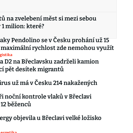
tů na zvelebení měst si mezi sebou
 1 milion: které?
aky Pendolino se v Česku prohání už 15
u maximální rychlost zde nemohou využít
gistika
na D2 na Břeclavsku zadrželi kamion
cí pět desítek migrantů
rus už má v Česku 214 nakažených
ři noční kontrole vlaků v Břeclavi
 12 běženců
rgy objevila u Břeclavi velké ložisko
nergetika