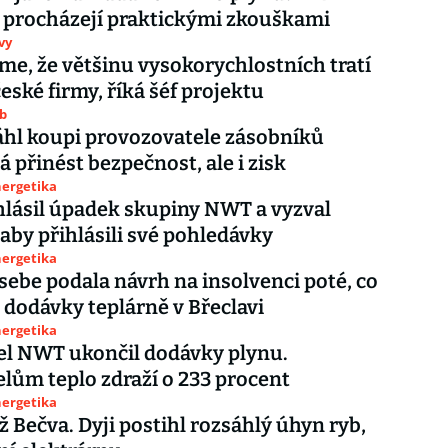
 procházejí praktickými zkouškami
vy
e, že většinu vysokorychlostních tratí
eské firmy, říká šéf projektu
ub
áhl koupi provozovatele zásobníků
á přinést bezpečnost, ale i zisk
nergetika
lásil úpadek skupiny NWT a vyzval
 aby přihlásili své pohledávky
nergetika
ebe podala návrh na insolvenci poté, co
 dodávky teplárně v Břeclavi
nergetika
el NWT ukončil dodávky plynu.
lům teplo zdraží o 233 procent
nergetika
ž Bečva. Dyji postihl rozsáhlý úhyn ryb,