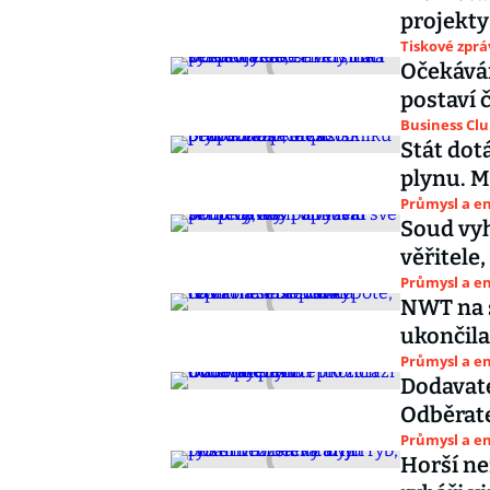
projekty
Tiskové zprá
Očekávám
postaví č
Business Cl
Stát dot
plynu. M
Průmysl a e
Soud vyh
věřitele,
Průmysl a e
NWT na s
ukončila
Průmysl a e
Dodavat
Odběrate
Průmysl a e
Horší ne