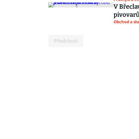
V Břecla
pivovar
Obchod a sl
Předchozí