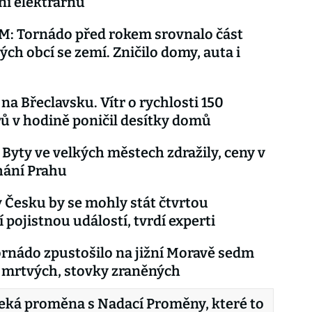
iní elektrárnu
: Tornádo před rokem srovnalo část
ch obcí se zemí. Zničilo domy, auta i
na Břeclavsku. Vítr o rychlosti 150
ů v hodině poničil desítky domů
 Byty ve velkých městech zdražily, ceny v
hání Prahu
 Česku by se mohly stát čtvrtou
 pojistnou událostí, tvrdí experti
ornádo zpustošilo na jižní Moravě sedm
t mrtvých, stovky zraněných
eká proměna s Nadací Proměny, které to