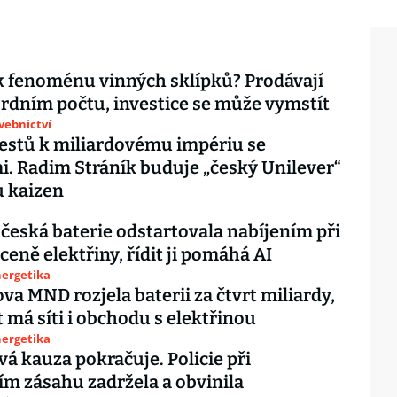
 fenoménu vinných sklípků? Prodávají
ordním počtu, investice se může vymstít
avebnictví
testů k miliardovému impériu se
i. Radim Stráník buduje „český Unilever“
 kaizen
 česká baterie odstartovala nabíjením při
ceně elektřiny, řídit ji pomáhá AI
nergetika
a MND rozjela baterii za čtvrt miliardy,
má síti i obchodu s elektřinou
nergetika
vá kauza pokračuje. Policie při
ím zásahu zadržela a obvinila