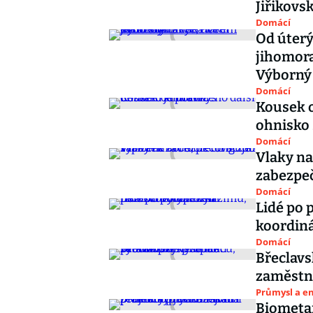
Jiřikovs
Domácí
Od úterý
jihomora
Výborný
Domácí
Kousek o
ohnisko 
Domácí
Vlaky na
zabezpeč
Domácí
Lidé po 
koordin
Domácí
Břeclavs
zaměstna
Průmysl a e
Biometa