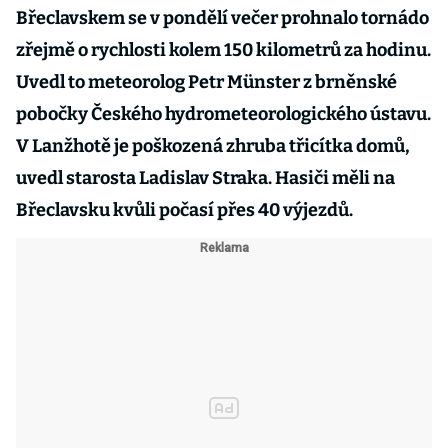
Břeclavskem se v pondělí večer prohnalo tornádo
zřejmě o rychlosti kolem 150 kilometrů za hodinu.
Uvedl to meteorolog Petr Münster z brněnské
pobočky Českého hydrometeorologického ústavu.
V Lanžhotě je poškozená zhruba třicítka domů,
uvedl starosta Ladislav Straka. Hasiči měli na
Břeclavsku kvůli počasí přes 40 výjezdů.