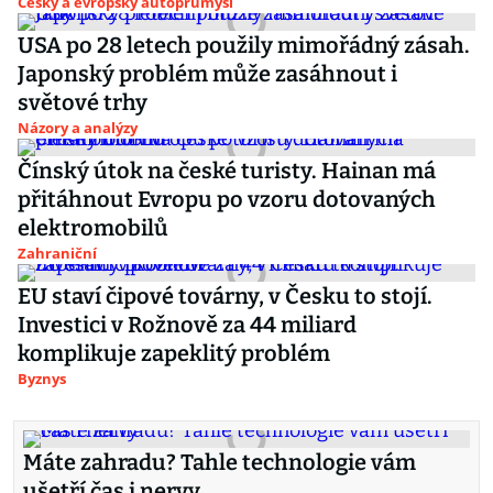
Český a evropský autoprůmysl
USA po 28 letech použily mimořádný zásah.
Japonský problém může zasáhnout i
světové trhy
Názory a analýzy
Čínský útok na české turisty. Hainan má
přitáhnout Evropu po vzoru dotovaných
elektromobilů
Zahraniční
EU staví čipové továrny, v Česku to stojí.
Investici v Rožnově za 44 miliard
komplikuje zapeklitý problém
Byznys
Máte zahradu? Tahle technologie vám
ušetří čas i nervy