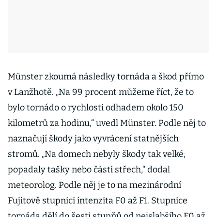
Münster zkoumá následky tornáda a škod přímo
v Lanžhotě. „Na 99 procent můžeme říct, že to
bylo tornádo o rychlosti odhadem okolo 150
kilometrů za hodinu,“ uvedl Münster. Podle něj to
naznačují škody jako vyvrácení statnějších
stromů. „Na domech nebyly škody tak velké,
popadaly tašky nebo části střech,“ dodal
meteorolog. Podle něj je to na mezinárodní
Fujitově stupnici intenzita F0 až F1. Stupnice
tornáda dělí do šesti stupňů od nejslabšího F0 až