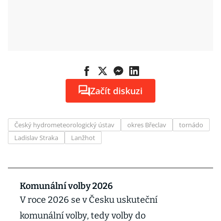
Začít diskuzi
Český hydrometeorologický ústav
okres Břeclav
tornádo
Ladislav Straka
Lanžhot
Komunální volby 2026
V roce 2026 se v Česku uskuteční
komunální volby, tedy volby do