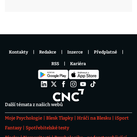
Kontakty
Redakce
Inzerce
Předplatné
RSS
Kariéra
Další témata z našich webů
Moje Psychologie
Blesk Tlapky
Hráči na Blesku
iSport
Fantasy
Spotřebitelské testy