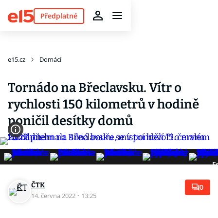
Předplatné
e15.cz
Domácí
Tornádo na Břeclavsku. Vítr o
rychlosti 150 kilometrů v hodině
poničil desítky domů
F
ČTK
0
14. června 2022
·
13:25