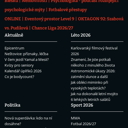
Blesku
Nemovitosti
Psychologika - podcast rozbíjející
psychologické mýty
Fotbalové přestupy
ONLINE
Eventový prostor Level 9
OKTAGON 92: Szabová
vs. Pudilová
Chance Liga 2026/27
Aktuálně
Léto 2026
Epicentrum
Karlovarský filmový festival
Neštovice: příznaky, léčba
2026
V čem jezdí Yamal a Mesii?
Znamení, že jste potkali
Kvízy pro seniory
někoho z minulého života
Kalendář úplňků 2026
Astronomické úkazy 2026:
Co je bodycount?
zatmění slunce a další
Jak obléci miminko při
vysokých teplotách?
Jak na dokonalé letní mojito
6 lehkých letních salátů
Politika
Sport 2026
Nová superdávka: kdo na ní
MMA
dosáhne?
Fotbal 2026/27