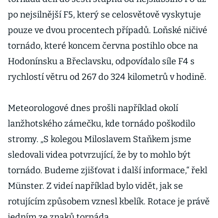
po nejsilnější F5, který se celosvětově vyskytuje
pouze ve dvou procentech případů. Loňské ničivé
tornádo, které koncem června postihlo obce na
Hodonínsku a Břeclavsku, odpovídalo síle F4 s
rychlostí větru od 267 do 324 kilometrů v hodině.
Meteorologové dnes prošli například okolí
lanžhotského zámečku, kde tornádo poškodilo
stromy. „S kolegou Miloslavem Staňkem jsme
sledovali videa potvrzující, že by to mohlo být
tornádo. Budeme zjišťovat i další informace,“ řekl
Münster. Z videí například bylo vidět, jak se
rotujícím způsobem vznesl kbelík. Rotace je právě
jedním ze znaků tornáda.