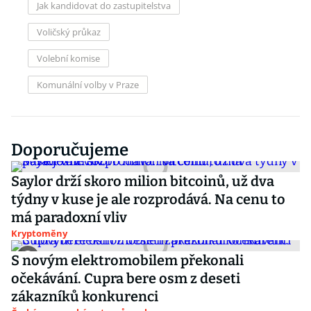
Jak kandidovat do zastupitelstva
Voličský průkaz
Volební komise
Komunální volby v Praze
Doporučujeme
Saylor drží skoro milion bitcoinů, už dva
týdny v kuse je ale rozprodává. Na cenu to
má paradoxní vliv
Kryptoměny
S novým elektromobilem překonali
očekávání. Cupra bere osm z deseti
zákazníků konkurenci