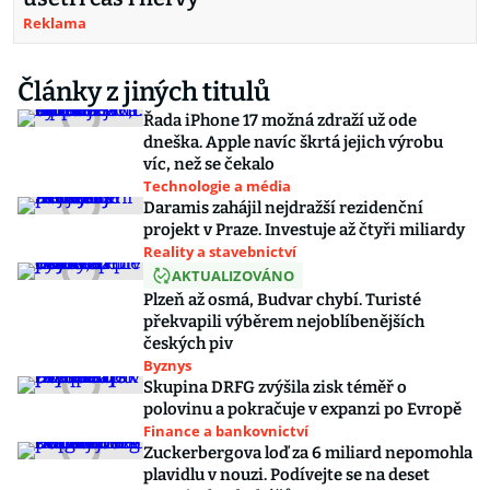
Reklama
Články z jiných titulů
Řada iPhone 17 možná zdraží už ode
dneška. Apple navíc škrtá jejich výrobu
víc, než se čekalo
Technologie a média
Daramis zahájil nejdražší rezidenční
projekt v Praze. Investuje až čtyři miliardy
Reality a stavebnictví
AKTUALIZOVÁNO
Plzeň až osmá, Budvar chybí. Turisté
překvapili výběrem nejoblíbenějších
českých piv
Byznys
Skupina DRFG zvýšila zisk téměř o
polovinu a pokračuje v expanzi po Evropě
Finance a bankovnictví
Zuckerbergova loď za 6 miliard nepomohla
plavidlu v nouzi. Podívejte se na deset