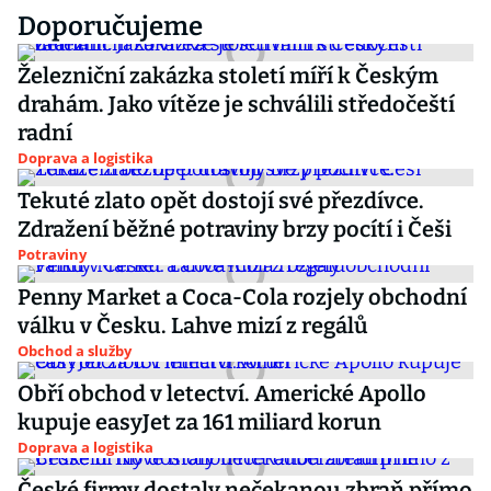
Doporučujeme
Železniční zakázka století míří k Českým
drahám. Jako vítěze je schválili středočeští
radní
Doprava a logistika
Tekuté zlato opět dostojí své přezdívce.
Zdražení běžné potraviny brzy pocítí i Češi
Potraviny
Penny Market a Coca-Cola rozjely obchodní
válku v Česku. Lahve mizí z regálů
Obchod a služby
Obří obchod v letectví. Americké Apollo
kupuje easyJet za 161 miliard korun
Doprava a logistika
České firmy dostaly nečekanou zbraň přímo