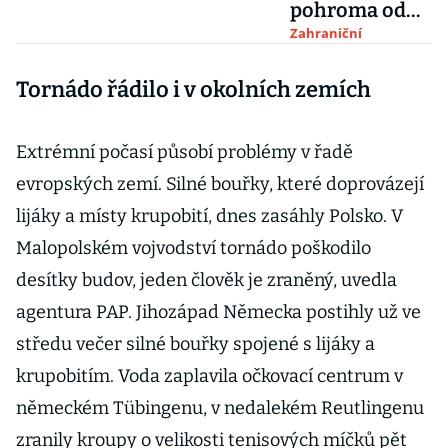
pohroma od
začátku
Zahraniční
století“.
Tornádo řádilo i v okolních zemích
Francouzští
vinaři po
mrazech
Extrémní počasí působí problémy v řadě
sčítají škody
evropských zemí. Silné bouřky, které doprovázejí
lijáky a místy krupobití, dnes zasáhly Polsko. V
Malopolském vojvodství tornádo poškodilo
desítky budov, jeden člověk je zraněný, uvedla
agentura PAP. Jihozápad Německa postihly už ve
středu večer silné bouřky spojené s lijáky a
krupobitím. Voda zaplavila očkovací centrum v
německém Tübingenu, v nedalekém Reutlingenu
zranily kroupy o velikosti tenisových míčků pět