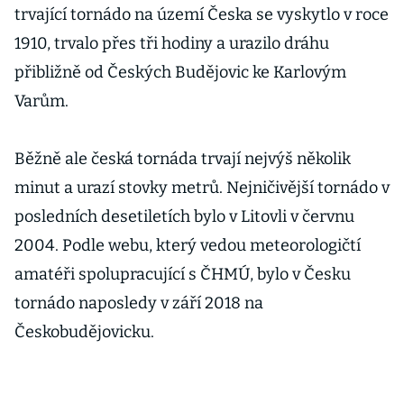
trvající tornádo na území Česka se vyskytlo v roce
1910, trvalo přes tři hodiny a urazilo dráhu
přibližně od Českých Budějovic ke Karlovým
Varům.
Běžně ale česká tornáda trvají nejvýš několik
minut a urazí stovky metrů. Nejničivější tornádo v
posledních desetiletích bylo v Litovli v červnu
2004. Podle webu, který vedou meteorologičtí
amatéři spolupracující s ČHMÚ, bylo v Česku
tornádo naposledy v září 2018 na
Českobudějovicku.