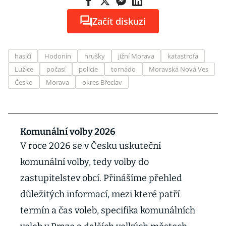
Začít diskuzi
hasiči
Hodonín
hrušky
jižní Morava
katastrofa
Lužice
počasí
policie
tornádo
Moravská Nová Ves
Česko
Morava
okres Břeclav
Komunální volby 2026
V roce 2026 se v Česku uskuteční
komunální volby, tedy volby do
zastupitelstev obcí. Přinášíme přehled
důležitých informací, mezi které patří
termín a čas voleb, specifika komunálních