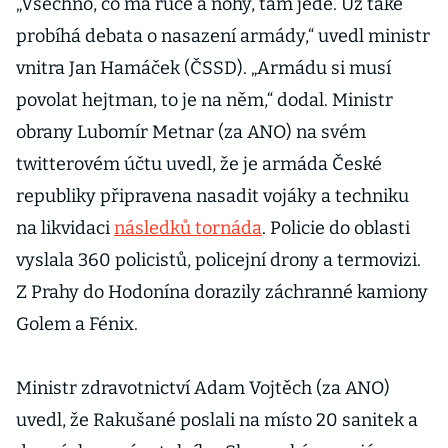
„Všechno, co má ruce a nohy, tam jede. Už také
probíhá debata o nasazení armády,“ uvedl ministr
vnitra Jan Hamáček (ČSSD). „Armádu si musí
povolat hejtman, to je na něm,“ dodal. Ministr
obrany Lubomír Metnar (za ANO) na svém
twitterovém účtu uvedl, že je armáda České
republiky připravena nasadit vojáky a techniku
na likvidaci
následků tornáda
. Policie do oblasti
vyslala 360 policistů, policejní drony a termovizi.
Z Prahy do Hodonína dorazily záchranné kamiony
Golem a Fénix.
Ministr zdravotnictví Adam Vojtěch (za ANO)
uvedl, že Rakušané poslali na místo 20 sanitek a