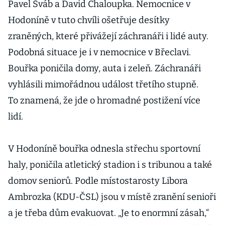
Pavel Šváb a David Chaloupka. Nemocnice v
Hodoníně v tuto chvíli ošetřuje desítky
zraněných, které přivážejí záchranáři i lidé auty.
Podobná situace je i v nemocnice v Břeclavi.
Bouřka poničila domy, auta i zeleň. Záchranáři
vyhlásili mimořádnou událost třetího stupně.
To znamená, že jde o hromadné postižení více
lidí.
V Hodoníně bouřka odnesla střechu sportovní
haly, poničila atletický stadion i s tribunou a také
domov seniorů. Podle místostarosty Libora
Ambrozka (KDU-ČSL) jsou v místě zranění senioři
a je třeba dům evakuovat. „Je to enormní zásah,“