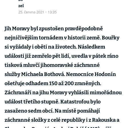
zel
25. června 2021
·
13:35
Jih Moravy byl zpustošen pravděpodobně
nejničivějším tornádem v historii země. Bouřky
si vyžádaly i oběti na životech. Následkem
události již zemřelo pět lidí, uvedla v pátek ráno
tisková mluvčí jihomoravské záchranné
služby Michaela Bothová. Nemocnice Hodonín
ošetřuje odhadem 150 až 200 zraněných.
Záchranáři na jihu Moravy vyhlásili mimořádnou
událost třetího stupně. Katastrofou bylo
zasaženo sedm obcí. Na místě pomáhají
záchranné složky z celé republiky i z Rakouska a