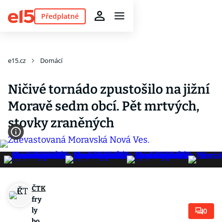
Předplatné
e15.cz
Domácí
Ničivé tornádo zpustošilo na jižní
Moravě sedm obcí. Pět mrtvých,
stovky zraněných
ČTK
fry
ly
0
bo