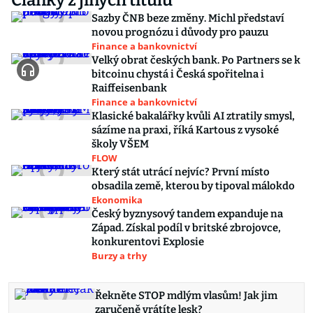
Články z jiných titulů
Sazby ČNB beze změny. Michl představí
novou prognózu i důvody pro pauzu
Finance a bankovnictví
Velký obrat českých bank. Po Partners se k
bitcoinu chystá i Česká spořitelna i
Raiffeisenbank
Finance a bankovnictví
Klasické bakalářky kvůli AI ztratily smysl,
sázíme na praxi, říká Kartous z vysoké
školy VŠEM
FLOW
Který stát utrácí nejvíc? První místo
obsadila země, kterou by tipoval málokdo
Ekonomika
Český byznysový tandem expanduje na
Západ. Získal podíl v britské zbrojovce,
konkurentovi Explosie
Burzy a trhy
Řekněte STOP mdlým vlasům! Jak jim
zaručeně vrátíte lesk?