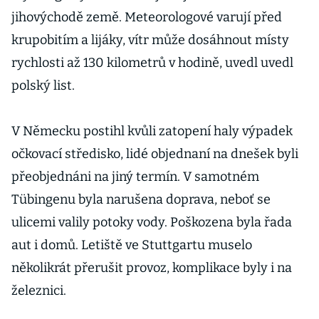
jihovýchodě země. Meteorologové varují před
krupobitím a lijáky, vítr může dosáhnout místy
rychlosti až 130 kilometrů v hodině, uvedl uvedl
polský list.
V Německu postihl kvůli zatopení haly výpadek
očkovací středisko, lidé objednaní na dnešek byli
přeobjednáni na jiný termín. V samotném
Tübingenu byla narušena doprava, neboť se
ulicemi valily potoky vody. Poškozena byla řada
aut i domů. Letiště ve Stuttgartu muselo
několikrát přerušit provoz, komplikace byly i na
železnici.