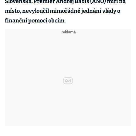
Slovenska. Premiér Andrej Babiš (ANO) míří na
místo, nevyloučil mimořádné jednání vlády o
finanční pomoci obcím.