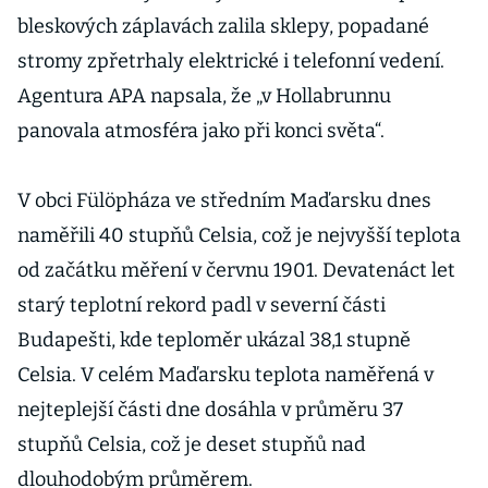
bleskových záplavách zalila sklepy, popadané
stromy zpřetrhaly elektrické i telefonní vedení.
Agentura APA napsala, že „v Hollabrunnu
panovala atmosféra jako při konci světa“.
V obci Fülöpháza ve středním Maďarsku dnes
naměřili 40 stupňů Celsia, což je nejvyšší teplota
od začátku měření v červnu 1901. Devatenáct let
starý teplotní rekord padl v severní části
Budapešti, kde teploměr ukázal 38,1 stupně
Celsia. V celém Maďarsku teplota naměřená v
nejteplejší části dne dosáhla v průměru 37
stupňů Celsia, což je deset stupňů nad
dlouhodobým průměrem.