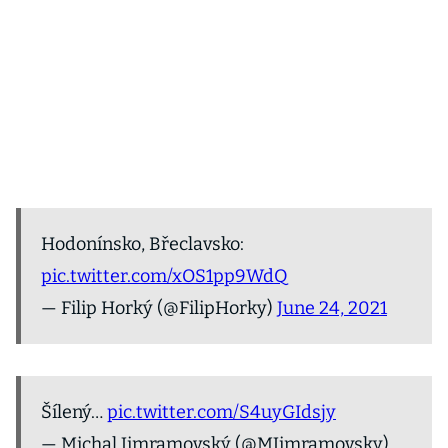
Hodonínsko, Břeclavsko:
pic.twitter.com/xOS1pp9WdQ
— Filip Horký (@FilipHorky)
June 24, 2021
Šílený…
pic.twitter.com/S4uyGIdsjy
— Michal Jimramovský (@MJimramovsky)