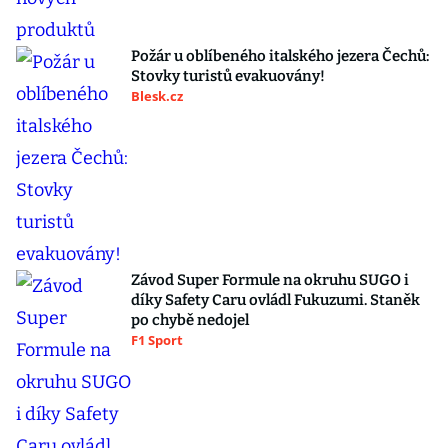
Požár u oblíbeného italského jezera Čechů:
Stovky turistů evakuovány!
Blesk.cz
Závod Super Formule na okruhu SUGO i
díky Safety Caru ovládl Fukuzumi. Staněk
po chybě nedojel
F1 Sport