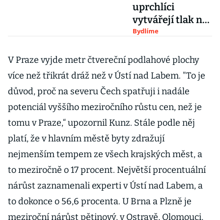
uprchlíci
vytvářejí tlak na
realitní trhy v
Bydlíme
Německu,
Polsku a Česku
V Praze vyjde metr čtvereční podlahové plochy
více než třikrát dráž než v Ústí nad Labem. "To je
důvod, proč na severu Čech spatřuji i nadále
potenciál vyššího meziročního růstu cen, než je
tomu v Praze,“ upozornil Kunz. Stále podle něj
platí, že v hlavním městě byty zdražují
nejmenším tempem ze všech krajských měst, a
to meziročně o 17 procent. Největší procentuální
nárůst zaznamenali experti v Ústí nad Labem, a
to dokonce o 56,6 procenta. U Brna a Plzně je
meziroční nárůst pětinový, v Ostravě, Olomouci,