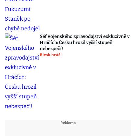
Šéf Vojenského zpravodajství exkluzivně v
Hráčích: Česku hrozil vyšší stupeň
nebezpečí!
Blesk hráči