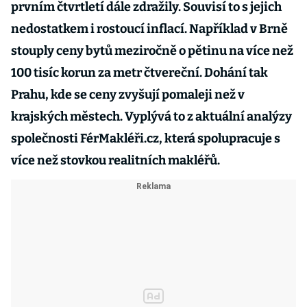
prvním čtvrtletí dále zdražily. Souvisí to s jejich
nedostatkem i rostoucí inflací. Například v Brně
stouply ceny bytů meziročně o pětinu na více než
100 tisíc korun za metr čtvereční. Dohání tak
Prahu, kde se ceny zvyšují pomaleji než v
krajských městech. Vyplývá to z aktuální analýzy
společnosti FérMakléři.cz, která spolupracuje s
více než stovkou realitních makléřů.