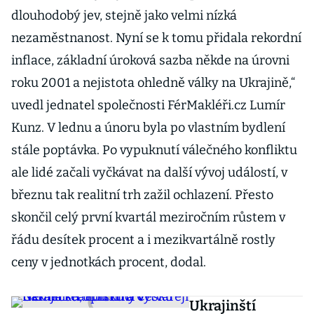
dlouhodobý jev, stejně jako velmi nízká
nezaměstnanost. Nyní se k tomu přidala rekordní
inflace, základní úroková sazba někde na úrovni
roku 2001 a nejistota ohledně války na Ukrajině,“
uvedl jednatel společnosti FérMakléři.cz Lumír
Kunz. V lednu a únoru byla po vlastním bydlení
stále poptávka. Po vypuknutí válečného konfliktu
ale lidé začali vyčkávat na další vývoj událostí, v
březnu tak realitní trh zažil ochlazení. Přesto
skončil celý první kvartál meziročním růstem v
řádu desítek procent a i mezikvartálně rostly
ceny v jednotkách procent, dodal.
Ukrajinští