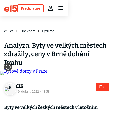
Předplatné
e15.cz
Finexpert
Bydlíme
Analýza: Byty ve velkých městech
zdražily, ceny v Brně dohání
Prahu
ČTK
0
19. dubna 2022
·
13:53
Byty ve velkých českých městech v letošním