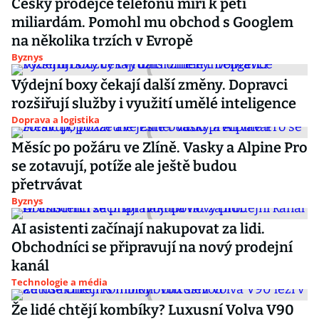
Český prodejce telefonů míří k pěti
miliardám. Pomohl mu obchod s Googlem
na několika trzích v Evropě
Byznys
Výdejní boxy čekají další změny. Dopravci
rozšiřují služby i využití umělé inteligence
Doprava a logistika
Měsíc po požáru ve Zlíně. Vasky a Alpine Pro
se zotavují, potíže ale ještě budou
přetrvávat
Byznys
AI asistenti začínají nakupovat za lidi.
Obchodníci se připravují na nový prodejní
kanál
Technologie a média
Že lidé chtějí kombíky? Luxusní Volva V90