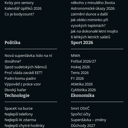
Kvízy pro seniory
někoho z minulého života
Kalendář úplňků 2026
Astronomické úkazy 2026:
Co je bodycount?
zatmění slunce a další
Jak obléci miminko při
vysokých teplotách?
Jak na dokonalé letní mojito
6 lehkých letních salátů
Politika
Sport 2026
Nová superdávka: kdo na ní
MMA
dosáhne?
Fotbal 2026/27
Sjezd sudetských Němců
Hokej 2026
Proč vláda zavádí EET?
Tenis 2026
Padni komu padni
F1 2026
Výpověď z práce vzor
Atletika 2026
Divoký kačer
Cyklistika 2026
Technologie
Ekonomika
SpaceX na burze
Smrt OSVČ
Nejlepší telefony
Spořicí účty
Nejlepší AI zdarma
Superdávka – změny
Nejlepší chytré hodinky
Důchody 2027