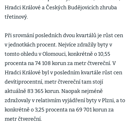
Hradci Králové a Českých Budějovicích zhruba
třetinový.
Při srovnání posledních dvou kvartálů je růst cen
v jednotkách procent. Nejvíce zdražily byty v
tomto ohledu v Olomouci, konkrétně o 10,55
procenta na 74 108 korun za metr čtvereční. V
Hradci Králové byl v posledním kvartále růst cen
devítiprocentní, metr čtvereční tam stojí
aktuálně 83 365 korun. Naopak nejméně
zdražovaly v relativním vyjádření byty v Plzni, a to
konkrétně o 3,25 procenta na 69 701 korun za
metr čtvereční.