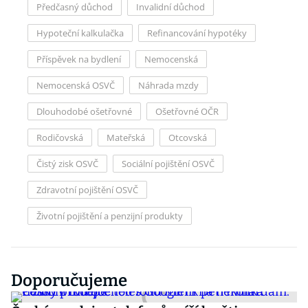
Předčasný důchod
Invalidní důchod
Hypoteční kalkulačka
Refinancování hypotéky
Příspěvek na bydlení
Nemocenská
Nemocenská OSVČ
Náhrada mzdy
Dlouhodobé ošetřovné
Ošetřovné OČR
Rodičovská
Mateřská
Otcovská
Čistý zisk OSVČ
Sociální pojištění OSVČ
Zdravotní pojištění OSVČ
Životní pojištění a penzijní produkty
Doporučujeme