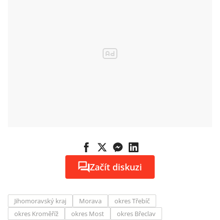
Začít diskuzi
Jihomoravský kraj
Morava
okres Třebíč
okres Kroměříž
okres Most
okres Břeclav