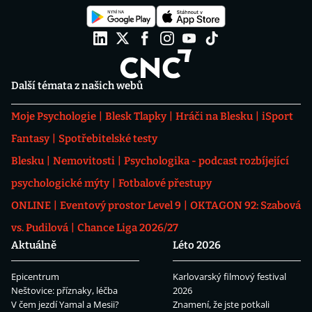
Další témata z našich webů
Moje Psychologie
Blesk Tlapky
Hráči na Blesku
iSport
Fantasy
Spotřebitelské testy
Blesku
Nemovitosti
Psychologika - podcast rozbíjející
psychologické mýty
Fotbalové přestupy
ONLINE
Eventový prostor Level 9
OKTAGON 92: Szabová
vs. Pudilová
Chance Liga 2026/27
Aktuálně
Léto 2026
Epicentrum
Karlovarský filmový festival
Neštovice: příznaky, léčba
2026
V čem jezdí Yamal a Mesii?
Znamení, že jste potkali