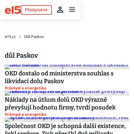
Předplatné
e15.cz
Důl Paskov
důl Paskov
OKD dostalo od ministerstva souhlas s
likvidací dolu Paskov
Průmysl a energetika
Náklady na útlum dolů OKD výrazně
převyšují hodnotu firmy, tvrdí posudek
Průmysl a energetika
Společnost OKD je schopná další existence,
řekl správce. Zisk přesáhl dvě miliardy