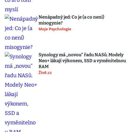
Nenápadný jed: Co je (a co není)
misogynie?
Moje Psychologie
Synology má „novou“ řadu NASů. Modely
Neo+ lákají výkonem, SSD a vyměnitelnou
RAM
Živě.cz