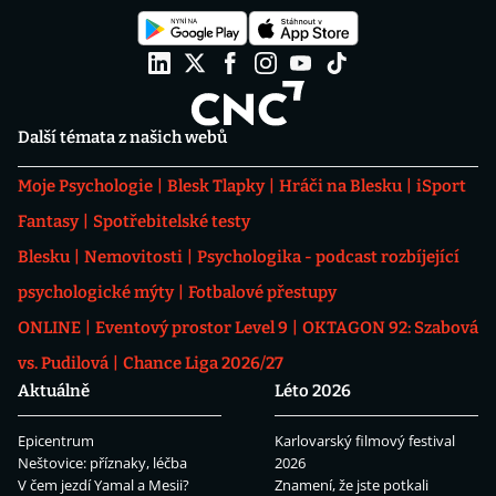
Další témata z našich webů
Moje Psychologie
Blesk Tlapky
Hráči na Blesku
iSport
Fantasy
Spotřebitelské testy
Blesku
Nemovitosti
Psychologika - podcast rozbíjející
psychologické mýty
Fotbalové přestupy
ONLINE
Eventový prostor Level 9
OKTAGON 92: Szabová
vs. Pudilová
Chance Liga 2026/27
Aktuálně
Léto 2026
Epicentrum
Karlovarský filmový festival
Neštovice: příznaky, léčba
2026
V čem jezdí Yamal a Mesii?
Znamení, že jste potkali