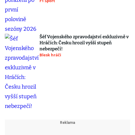
F1 Sport
Šéf Vojenského zpravodajství exkluzivně v
Hráčích: Česku hrozil vyšší stupeň
nebezpečí!
Blesk hráči