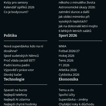
Kvízy pro seniory
někoho z minulého života
Kalendář úplňků 2026
Astronomické úkazy 2026:
Co je bodycount?
zatmění slunce a další
Jak obléci miminko při
vysokých teplotách?
Jak na dokonalé letní mojito
6 lehkých letních salátů
Politika
Sport 2026
Nová superdávka: kdo na ní
MMA
dosáhne?
Fotbal 2026/27
Sjezd sudetských Němců
Hokej 2026
Proč vláda zavádí EET?
Tenis 2026
Padni komu padni
F1 2026
Výpověď z práce vzor
Atletika 2026
Divoký kačer
Cyklistika 2026
Technologie
Ekonomika
SpaceX na burze
Temu a clo
Nejlepší telefony
Spořicí účty
Nejlepší AI zdarma
Superdávka – změny
Nejlepší chytré hodinky
Chybějící roky k důchodu