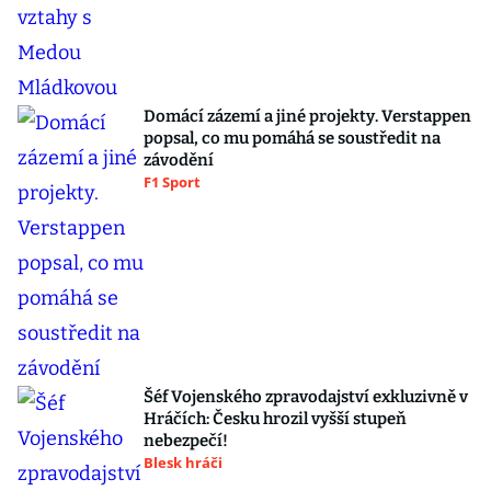
Domácí zázemí a jiné projekty. Verstappen
popsal, co mu pomáhá se soustředit na
závodění
F1 Sport
Šéf Vojenského zpravodajství exkluzivně v
Hráčích: Česku hrozil vyšší stupeň
nebezpečí!
Blesk hráči