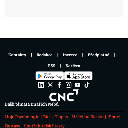
Kontakty
Redakce
Inzerce
Předplatné
RSS
Kariéra
Další témata z našich webů
Moje Psychologie
Blesk Tlapky
Hráči na Blesku
iSport
Fantasy
Spotřebitelské testy