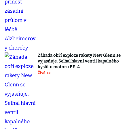
Záhada obří exploze rakety New Glenn se
vyjasňuje. Selhal hlavní ventil kapalného
kyslíku motoru BE-4
Živě.cz