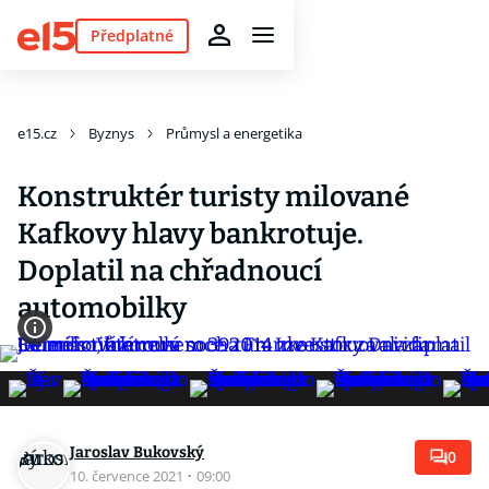
Předplatné
e15.cz
Byznys
Průmysl a energetika
Konstruktér turisty milované
Kafkovy hlavy bankrotuje.
Doplatil na chřadnoucí
automobilky
Jaroslav Bukovský
0
10. července 2021
·
09:00