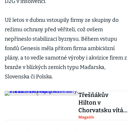
D2G v insolvenci.
Už letos v dubnu vstoupily firmy ze skupiny do
režimu ochrany před věřiteli, což ovšem
nepřineslo stabilizaci byznysu. Během vstupu
fondů Genesis měla přitom firma ambiciózní
plány, a to vedle samotné výroby i akvizice firem z
branže v blízkých zemích typu Maďarska,
Slovenska či Polska.
Třešňákův
Hilton v
Chorvatsku vítá
první hosty. Má
Magazín
už z většiny