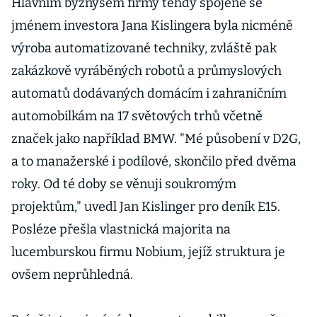
Hlavním byznysem firmy tehdy spojené se
jménem investora Jana Kislingera byla nicméně
výroba automatizované techniky, zvláště pak
zakázkově vyráběných robotů a průmyslových
automatů dodávaných domácím i zahraničním
automobilkám na 17 světových trhů včetně
značek jako například BMW. "Mé působení v D2G,
a to manažerské i podílové, skončilo před dvěma
roky. Od té doby se věnuji soukromým
projektům," uvedl Jan Kislinger pro deník E15.
Posléze přešla vlastnická majorita na
lucemburskou firmu Nobium, jejíž struktura je
ovšem neprůhledná.