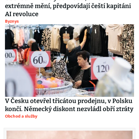
extrémně mění, předpovídají čeští kapitáni
AI revoluce
Byznys
V Česku otevřel třicátou prodejnu, v Polsku
končí. Německý diskont nezvládl obří ztráty
Obchod a služby