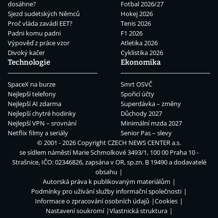
dosáhne?
Fotbal 2026/27
Sjezd sudetských Němců
Hokej 2026
Proč vláda zavádí EET?
Tenis 2026
Padni komu padni
F1 2026
Výpověď z práce vzor
Atletika 2026
Divoký kačer
Cyklistika 2026
Technologie
Ekonomika
SpaceX na burze
Smrt OSVČ
Nejlepší telefony
Spořicí účty
Nejlepší AI zdarma
Superdávka – změny
Nejlepší chytré hodinky
Důchody 2027
Nejlepší VPN – srovnání
Minimální mzda 2027
Netflix filmy a seriály
Senior Pas – slevy
© 2001 - 2026 Copyright
CZECH NEWS CENTER a.s.
se sídlem náměstí Marie Schmolkové 3493/1, 100 00 Praha 10 -
Strašnice, IČO: 02346826, zapsána v OR, sp.zn. B 19490 a dodavatelé
obsahu
Autorská práva k publikovaným materiálům
Podmínky pro užívání služby informační společnosti
Informace o zpracování osobních údajů
Cookies
Nastavení soukromí
Vlastnická struktura