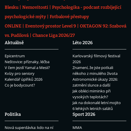
Blesku
Nemovitosti
Psychologika - podcast rozbíjející
psychologické mýty
Fotbalové přestupy
ONLINE
Eventový prostor Level 9
OKTAGON 92: Szabová
vs. Pudilová
Chance Liga 2026/27
Aktuálně
Léto 2026
Epicentrum
Karlovarský filmový festival
Neštovice: příznaky, léčba
2026
V čem jezdí Yamal a Mesii?
Znamení, že jste potkali
Kvízy pro seniory
někoho z minulého života
Kalendář úplňků 2026
Astronomické úkazy 2026:
Co je bodycount?
zatmění slunce a další
Jak obléci miminko při
vysokých teplotách?
Jak na dokonalé letní mojito
6 lehkých letních salátů
Politika
Sport 2026
Nová superdávka: kdo na ní
MMA