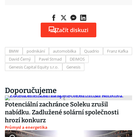
Začít diskuzi
BMW
podnikání
automobilka
Quadrio
Franz Kafka
David Černý
Pavel Strnad
DEIMOS
Genesis Capital Equity s.r.o.
Genesis
Doporučujeme
Potenciální zachránce Soleku zrušil
nabídku. Zadlužené solární společnosti
hrozí konkurz
Průmysl a energetika