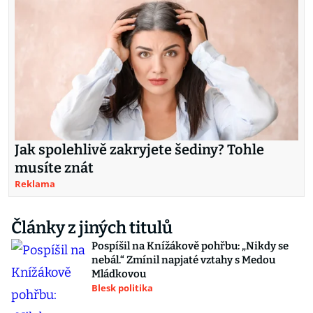
Jak spolehlivě zakryjete šediny? Tohle
musíte znát
Reklama
Články z jiných titulů
Pospíšil na Knížákově pohřbu: „Nikdy se
nebál.“ Zmínil napjaté vztahy s Medou
Mládkovou
Blesk politika