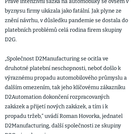
Právě intenzivní sázka na automobilky se ovšem v
byznysu firmy ukázala jako fatální. Jak plyne ze
znění návrhu, v důsledku pandemie se dostala do
platebních problémů celá rodina firem skupiny
D2G.
„Společnost D2Manufacturing se ocitla ve
druhotné platební neschopnosti, neboť došlo k
výraznému propadu automobilového průmyslu a
dalším omezením, tak jeho klíčovému zákazníku
D2Automation dokončení rozpracovaných
zakázek a přijetí nových zakázek, a tím i k
propadu tržeb,“ uvádí Roman Hovorka, jednatel
D2Manufacturing, další společnosti ze skupiny