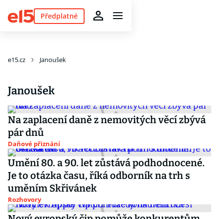
Předplatné
e15.cz
Janoušek
Janoušek
Na zaplacení daně z nemovitých věcí zbývá
pár dnů
Daňové přiznání
Umění 80. a 90. let zůstává podhodnocené.
Je to otázka času, říká odborník na trh s
uměním Skřivánek
Rozhovory
Nový evropský čip pomůže konkurentům