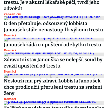
trestu. Je v akutní lékařské péči, tvrdí jeho
advokát
Zahraniční
O den přetahuje: odsouzený lobbista
Janoušek stále nenastoupil k výkonu trestu
Domácí
Janoušek žádá o upuštění od zbytku trestu
Domácí
Zdravotní stav Janouška se nelepší, soud by
zvážil upuštění od trestu
Domácí
Neslouží mu prý zdraví. Lobbista Janoušek
chce prodloužit přerušení trestu za sražení
ženy
Domácí