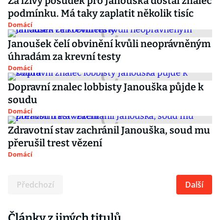
Za lživý posudek pro Janouška dostal znalec
podmínku. Má taky zaplatit několik tisíc
Domácí
Janoušek čelí obvinění kvůli neoprávněným
úhradám za krevní testy
Domácí
Dopravní znalec lobbisty Janouška půjde k
soudu
Domácí
Zdravotní stav zachránil Janouška, soud mu
přerušil trest vězení
Domácí
Předchozí
Další
Články z jiných titulů