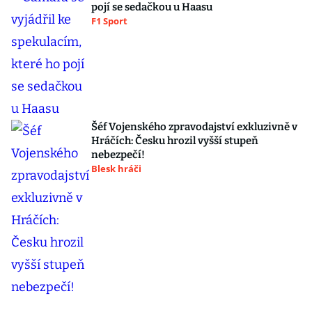
pojí se sedačkou u Haasu
F1 Sport
Šéf Vojenského zpravodajství exkluzivně v
Hráčích: Česku hrozil vyšší stupeň
nebezpečí!
Blesk hráči