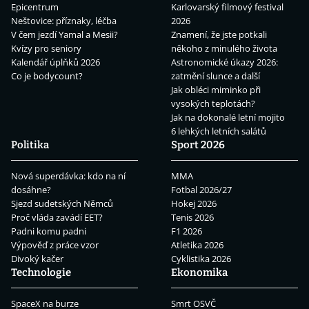
Epicentrum
Karlovarský filmový festival
Neštovice: příznaky, léčba
2026
V čem jezdí Yamal a Mesii?
Znamení, že jste potkali
Kvízy pro seniory
někoho z minulého života
Kalendář úplňků 2026
Astronomické úkazy 2026:
Co je bodycount?
zatmění slunce a další
Jak obléci miminko při
vysokých teplotách?
Jak na dokonalé letní mojito
6 lehkých letních salátů
Politika
Sport 2026
Nová superdávka: kdo na ní
MMA
dosáhne?
Fotbal 2026/27
Sjezd sudetských Němců
Hokej 2026
Proč vláda zavádí EET?
Tenis 2026
Padni komu padni
F1 2026
Výpověď z práce vzor
Atletika 2026
Divoký kačer
Cyklistika 2026
Technologie
Ekonomika
SpaceX na burze
Smrt OSVČ