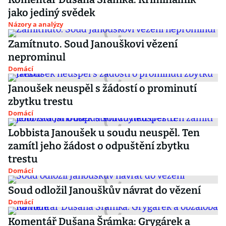
jako jediný svědek
Názory a analýzy
Zamítnuto. Soud Janouškovi vězení
neprominul
Domácí
Janoušek neuspěl s žádostí o prominutí
zbytku trestu
Domácí
Lobbista Janoušek u soudu neuspěl. Ten
zamítl jeho žádost o odpuštění zbytku
trestu
Domácí
Soud odložil Janouškův návrat do vězení
Domácí
Komentář Dušana Šrámka: Grygárek a