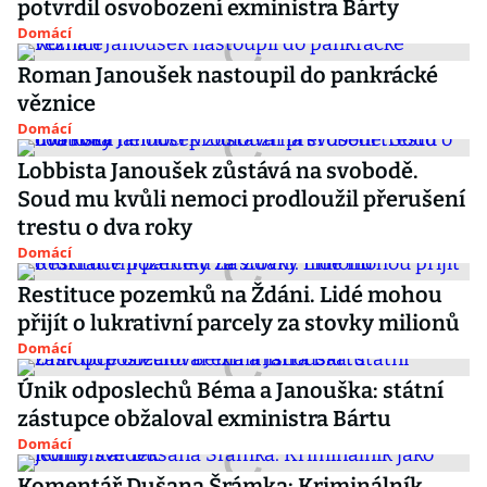
potvrdil osvobození exministra Bárty
Domácí
Roman Janoušek nastoupil do pankrácké
věznice
Domácí
Lobbista Janoušek zůstává na svobodě.
Soud mu kvůli nemoci prodloužil přerušení
trestu o dva roky
Domácí
Restituce pozemků na Ždáni. Lidé mohou
přijít o lukrativní parcely za stovky milionů
Domácí
Únik odposlechů Béma a Janouška: státní
zástupce obžaloval exministra Bártu
Domácí
Komentář Dušana Šrámka: Kriminálník