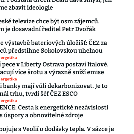
e zbavit ideologie
ské televize chce být osm zájemců.
m je dosavadní ředitel Petr Dvořák
e výstavbě bateriových úložišť: ČEZ za
íců předstihne Sokolovskou uhelnou
nergetika
 pece v Liberty Ostrava postaví Italové.
acují více šrotu a výrazně sníží emise
nergetika
i banky mají vůli dekarbonizovat. Je to
gnál trhu, tvrdí šéf ČEZ ESCO
nergetika
CE: Cesta k energetické nezávislosti
s úspory a obnovitelné zdroje
ojuje s Veolií o dodávky tepla. V sázce je