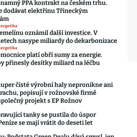
znamný PPA kontrakt na českém trhu.
 dodávat elektřinu Třineckým
nám
nergetika
emelínu oznámil další investice. V
 letech nasype miliardy do dekarbonizace
nergetika
mocnice platí obří sumy za energie.
y přinesly desítky miliard na léčbu
super čisté výrobní haly nepronikne ani
prachu, popisují v rožnovské firmě
polečný projekt s EP Rožnov
ravující tanky se pustila do úspor
Peníze se mají vrátit do deseti let
u: Podstata Green Dealu dává smysl, jen