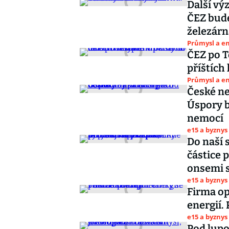
Další vý
ČEZ bude
železár
Průmysl a e
ČEZ po T
příštích
Průmysl a e
České ne
Úspory b
nemocí
e15 a byznys
Do naší 
částice 
onsemi s
e15 a byznys
Firma op
energií. 
e15 a byznys
Pod lupo