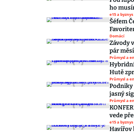
ho musím
e15 a byznys
Šéfem Če
Favorite
Domácí
Závody v
pár měs
Průmysl a e
Hybridní
Hutě zpr
Průmysl a e
Podniky 
jasný si
Průmysl a e
KONFEREN
vede pře
e15 a byznys
Havířov b