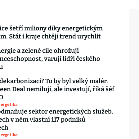
e šetří miliony díky energetickým
. Stát i kraje chtějí trend urychlit
ergie a zelené cíle ohrožují
ceschopnost, varují lídři českého
u
 dekarbonizaci? To by byl velký malér.
en Deal nemilují, ale investují, říká šéf
O
nergetika
odmaňuje sektor energetických služeb.
tech v něm vlastní 117 podniků
ech
nergetika