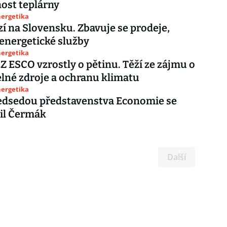
ost teplárny
nergetika
zí na Slovensku. Zbavuje se prodeje,
 energetické služby
nergetika
Z ESCO vzrostly o pětinu. Těží ze zájmu o
lné zdroje a ochranu klimatu
nergetika
edsedou představenstva Economie se
il Čermák
Další