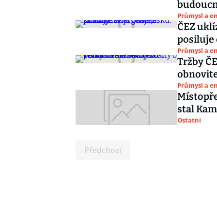
budoucn
Průmysl a e
ČEZ uklí
posiluje
Průmysl a e
Tržby ČE
obnovite
Průmysl a e
Místopř
stal Kam
Ostatní
Předchozí