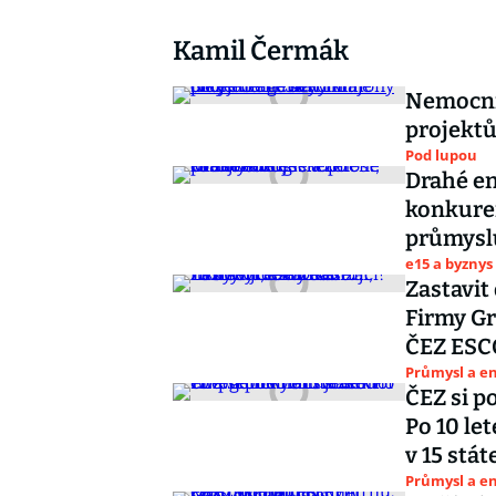
Kamil Čermák
Nemocnic
projektům
Pod lupou
Drahé en
konkuren
průmysl
e15 a byznys
Zastavit
Firmy Gre
ČEZ ESC
Průmysl a e
ČEZ si p
Po 10 le
v 15 stát
Průmysl a e