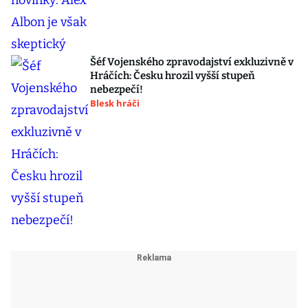
Šéf Vojenského zpravodajství exkluzivně v
Hráčích: Česku hrozil vyšší stupeň
nebezpečí!
Blesk hráči