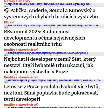
Názory a analýzy
🎧 Palička, Anderle, Soural a Kunovský o
systémových chybách brzdících výstavbu
REcast
REsummit 2025: Budoucnost
developmentu očima nejvlivnějších
osobností realitního trhu
Reality a stavebnictví
Nejbohatší developer v zemi? Stát, který
nestaví. Čtyři hybatelé trhu ukazují, jak
nakopnout výstavbu v Praze
Reality a stavebnictví
Letos se v Praze prodalo dvakrát více bytů,
než loni. Silná poptávka bude pokračovat,
tvrdí developeři
Reality a stavebnictví