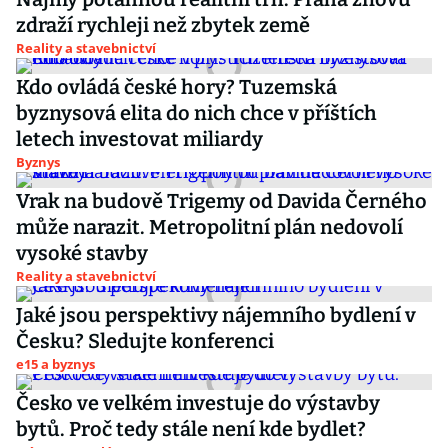
zdraží rychleji než zbytek země
Reality a stavebnictví
Kdo ovládá české hory? Tuzemská
byznysová elita do nich chce v příštích
letech investovat miliardy
Byznys
Vrak na budově Trigemy od Davida Černého
může narazit. Metropolitní plán nedovolí
vysoké stavby
Reality a stavebnictví
Jaké jsou perspektivy nájemního bydlení v
Česku? Sledujte konferenci
e15 a byznys
Česko ve velkém investuje do výstavby
bytů. Proč tedy stále není kde bydlet?