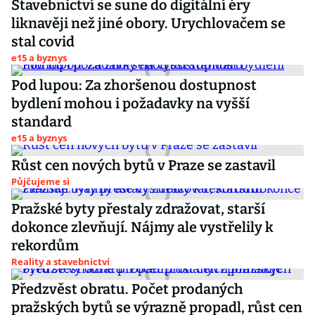
Stavebnictví se sune do digitální éry
liknavěji než jiné obory. Urychlovačem se
stal covid
e15 a byznys
Pod lupou: Za zhoršenou dostupnost
bydlení mohou i požadavky na vyšší
standard
e15 a byznys
Růst cen nových bytů v Praze se zastavil
Půjčujeme si
Pražské byty přestaly zdražovat, starší
dokonce zlevňují. Nájmy ale vystřelily k
rekordům
Reality a stavebnictví
Předzvěst obratu. Počet prodaných
pražských bytů se výrazně propadl, růst cen