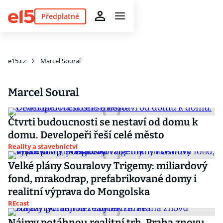
Předplatné
e15.cz
Marcel Soural
Marcel Soural
Čtvrti budoucnosti se nestaví od domu k
domu. Developeři řeší celé město
Reality a stavebnictví
Velké plány Souralovy Trigemy: miliardový
fond, mrakodrap, prefabrikované domy i
realitní výprava do Mongolska
REcast
Nájmy potáhnou realitní trh. Praha znovu