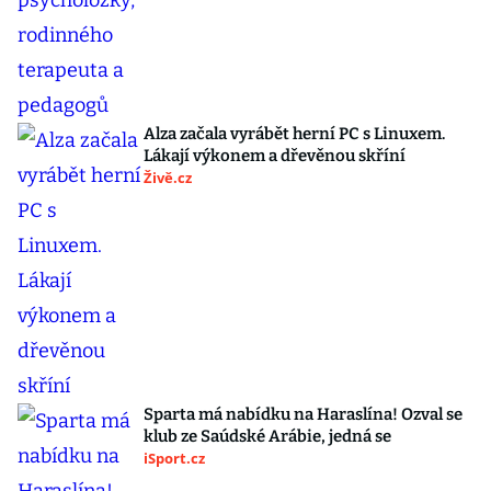
Alza začala vyrábět herní PC s Linuxem.
Lákají výkonem a dřevěnou skříní
Živě.cz
Sparta má nabídku na Haraslína! Ozval se
klub ze Saúdské Arábie, jedná se
iSport.cz