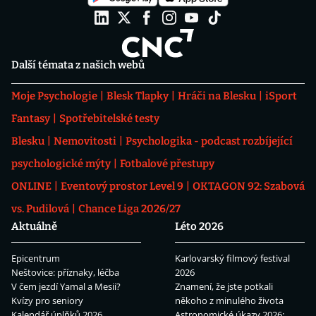
Další témata z našich webů
Moje Psychologie
Blesk Tlapky
Hráči na Blesku
iSport
Fantasy
Spotřebitelské testy
Blesku
Nemovitosti
Psychologika - podcast rozbíjející
psychologické mýty
Fotbalové přestupy
ONLINE
Eventový prostor Level 9
OKTAGON 92: Szabová
vs. Pudilová
Chance Liga 2026/27
Aktuálně
Léto 2026
Epicentrum
Karlovarský filmový festival
Neštovice: příznaky, léčba
2026
V čem jezdí Yamal a Mesii?
Znamení, že jste potkali
Kvízy pro seniory
někoho z minulého života
Kalendář úplňků 2026
Astronomické úkazy 2026: