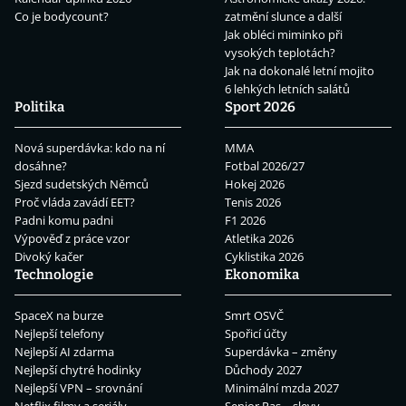
Co je bodycount?
zatmění slunce a další
Jak obléci miminko při
vysokých teplotách?
Jak na dokonalé letní mojito
6 lehkých letních salátů
Politika
Sport 2026
Nová superdávka: kdo na ní
MMA
dosáhne?
Fotbal 2026/27
Sjezd sudetských Němců
Hokej 2026
Proč vláda zavádí EET?
Tenis 2026
Padni komu padni
F1 2026
Výpověď z práce vzor
Atletika 2026
Divoký kačer
Cyklistika 2026
Technologie
Ekonomika
SpaceX na burze
Smrt OSVČ
Nejlepší telefony
Spořicí účty
Nejlepší AI zdarma
Superdávka – změny
Nejlepší chytré hodinky
Důchody 2027
Nejlepší VPN – srovnání
Minimální mzda 2027