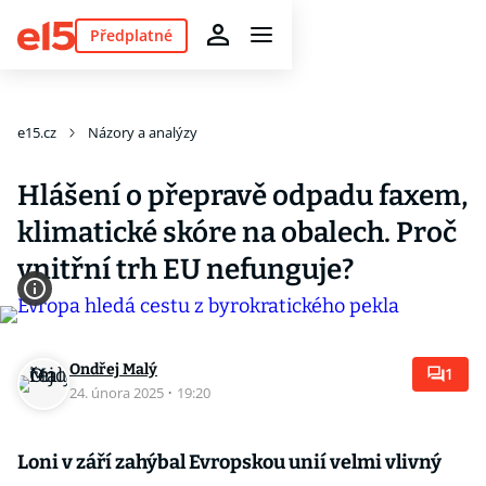
Předplatné
e15.cz
Názory a analýzy
Hlášení o přepravě odpadu faxem,
klimatické skóre na obalech. Proč
vnitřní trh EU nefunguje?
Ondřej Malý
1
24. února 2025
·
19:20
Loni v září zahýbal Evropskou unií velmi vlivný