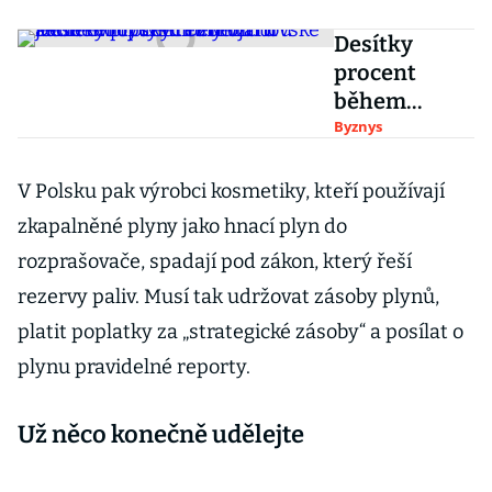
Desítky
procent
během
jediného
Byznys
týdne. Po
mnichovské
V Polsku pak výrobci kosmetiky, kteří používají
konferenci
zkapalněné plyny jako hnací plyn do
vystřelily
rozprašovače, spadají pod zákon, který řeší
vzhůru akcie
rezervy paliv. Musí tak udržovat zásoby plynů,
evropských
zbrojařů
platit poplatky za „strategické zásoby“ a posílat o
plynu pravidelné reporty.
Už něco konečně udělejte