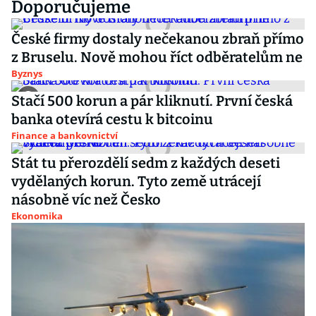
Doporučujeme
České firmy dostaly nečekanou zbraň přímo
z Bruselu. Nově mohou říct odběratelům ne
Byznys
Stačí 500 korun a pár kliknutí. První česká
banka otevírá cestu k bitcoinu
Finance a bankovnictví
Stát tu přerozdělí sedm z každých deseti
vydělaných korun. Tyto země utrácejí
násobně víc než Česko
Ekonomika