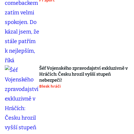
F1 Sport
Šéf Vojenského zpravodajství exkluzivně v
Hráčích: Česku hrozil vyšší stupeň
nebezpečí!
Blesk hráči