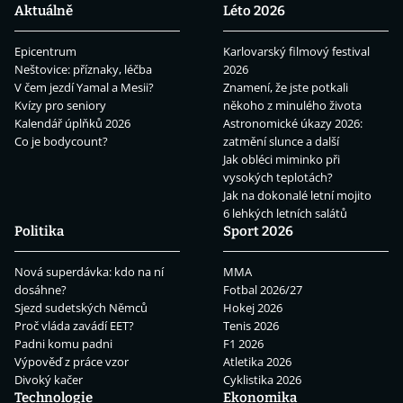
Aktuálně
Léto 2026
Epicentrum
Karlovarský filmový festival
Neštovice: příznaky, léčba
2026
V čem jezdí Yamal a Mesii?
Znamení, že jste potkali
Kvízy pro seniory
někoho z minulého života
Kalendář úplňků 2026
Astronomické úkazy 2026:
Co je bodycount?
zatmění slunce a další
Jak obléci miminko při
vysokých teplotách?
Jak na dokonalé letní mojito
6 lehkých letních salátů
Politika
Sport 2026
Nová superdávka: kdo na ní
MMA
dosáhne?
Fotbal 2026/27
Sjezd sudetských Němců
Hokej 2026
Proč vláda zavádí EET?
Tenis 2026
Padni komu padni
F1 2026
Výpověď z práce vzor
Atletika 2026
Divoký kačer
Cyklistika 2026
Technologie
Ekonomika