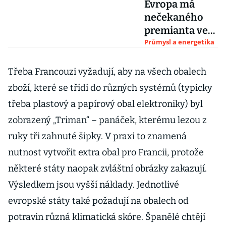
Evropa má
nečekaného
premianta ve
výrobě
Průmysl a energetika
elektřiny ze
Slunce. Na
Třeba Francouzi vyžadují, aby na všech obalech
špičku se
zboží, které se třídí do různých systémů (typicky
dostalo
třeba plastový a papírový obal elektroniky) byl
Maďarsko
zobrazený „Triman“ –⁠⁠⁠⁠⁠⁠ panáček, kterému lezou z
ruky tři zahnuté šipky. V praxi to znamená
nutnost vytvořit extra obal pro Francii, protože
některé státy naopak zvláštní obrázky zakazují.
Výsledkem jsou vyšší náklady. Jednotlivé
evropské státy také požadují na obalech od
potravin různá klimatická skóre. Španělé chtějí