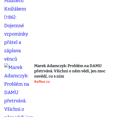
Marek Adamczyk: Problém na DAMU
přetrvává. Všichni o něm vědí, jen moc
nevědí, co s ním
Reflex.cz