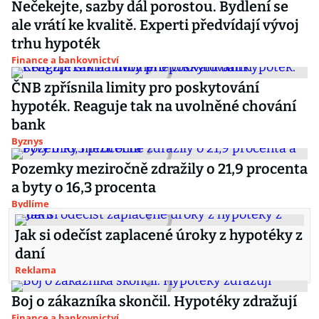
Nečekejte, sazby dál porostou. Bydlení se
ale vrátí ke kvalitě. Experti předvídají vývoj
trhu hypoték
Finance a bankovnictví
ČNB zpřísnila limity pro poskytování
hypoték. Reaguje tak na uvolněné chování
bank
Byznys
Pozemky meziročně zdražily o 21,9 procenta
a byty o 16,3 procenta
Bydlíme
Jak si odečíst zaplacené úroky z hypotéky z
daní
Reklama
Boj o zákazníka skončil. Hypotéky zdražují
Finance a bankovnictví