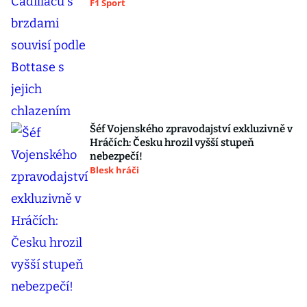
F1 Sport
Šéf Vojenského zpravodajství exkluzivně v
Hráčích: Česku hrozil vyšší stupeň
nebezpečí!
Blesk hráči