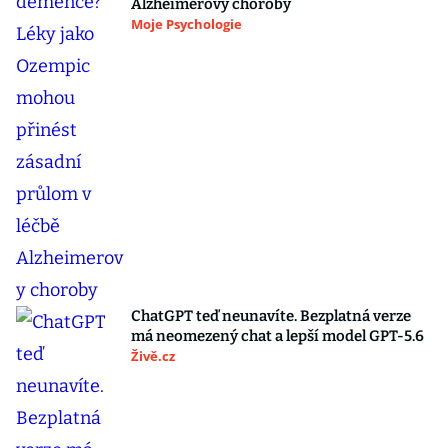
Alzheimerovy choroby
Moje Psychologie
ChatGPT teď neunavíte. Bezplatná verze
má neomezený chat a lepší model GPT-5.6
Živě.cz