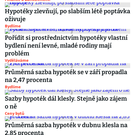
Hypotéky zlevňují, po slabším létě poptávka
oživuje
Bydlíme
Pořídit si prostřednictvím hypotéky vlastní
bydlení není levné, mladé rodiny mají
problém
Vyděláváme
Průměrná sazba hypoték se v září propadla
na 2,47 procenta
Bydlíme
Sazby hypoték dál klesly. Stejně jako zájem
o ně
Ceny bytů
Průměrná sazba hypoték v dubnu klesla na
2,85 procenta