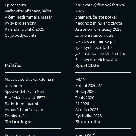
Epicentrum
Karlovarský filmový festival
Neštovice: příznaky, léčba
2026
V čem jezdí Yamal a Mesii?
Znamení, že jste potkali
Kvízy pro seniory
někoho z minulého života
Kalendář úplňků 2026
Astronomické úkazy 2026:
Co je bodycount?
zatmění slunce a další
Jak obléci miminko při
vysokých teplotách?
Jak na dokonalé letní mojito
6 lehkých letních salátů
Politika
Sport 2026
Nová superdávka: kdo na ní
MMA
dosáhne?
Fotbal 2026/27
Sjezd sudetských Němců
Hokej 2026
Proč vláda zavádí EET?
Tenis 2026
Padni komu padni
F1 2026
Výpověď z práce vzor
Atletika 2026
Divoký kačer
Cyklistika 2026
Technologie
Ekonomika
SpaceX na burze
Smrt OSVČ