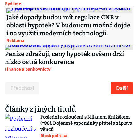
Bydlíme
Jaké dopady budou mít regulace ČNB v
oblasti hypoték? V budoucnu možná dojde
i na využití moderních technologií.
Reklama
Peníze zdražují, ceny hypoték ovšem drží
nízko ostrá konkurence
Finance a bankovnictví
Předchozí
Další
Články z jiných titulů
Poslední rozloučení s Milanem Knížákem
(†86): Dojemné vzpomínky přátel a záplava
věnců
Blesk politika