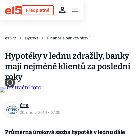
Předplatné
e15.cz
Byznys
Finance a bankovnictví
Hypotéky v lednu zdražily, banky
mají nejméně klientů za poslední
roky
ČTK
20. února 2019
·
07:00
Průměrná úroková sazba hypoték v lednu dále