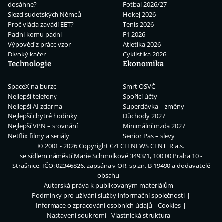
dosáhne?
Fotbal 2026/27
Sjezd sudetských Němců
Hokej 2026
Proč vláda zavádí EET?
Tenis 2026
Padni komu padni
F1 2026
Výpověď z práce vzor
Atletika 2026
Divoký kačer
Cyklistika 2026
Technologie
Ekonomika
SpaceX na burze
Smrt OSVČ
Nejlepší telefony
Spořicí účty
Nejlepší AI zdarma
Superdávka – změny
Nejlepší chytré hodinky
Důchody 2027
Nejlepší VPN – srovnání
Minimální mzda 2027
Netflix filmy a seriály
Senior Pas – slevy
© 2001 - 2026 Copyright
CZECH NEWS CENTER a.s.
se sídlem náměstí Marie Schmolkové 3493/1, 100 00 Praha 10 -
Strašnice, IČO: 02346826, zapsána v OR, sp.zn. B 19490 a dodavatelé
obsahu
Autorská práva k publikovaným materiálům
Podmínky pro užívání služby informační společnosti
Informace o zpracování osobních údajů
Cookies
Nastavení soukromí
Vlastnická struktura