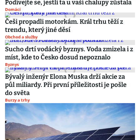
Podívejte se, jestli ta u vaší chalupy zůstala
Domácí
Češi propadli motorkám. Král trhu těží z
trendu, který jiné děsí
Obchod a služby
Sucho drtí vodácký byznys. Voda zmizela i z
míst, kde to Česko dosud nepoznalo
Byznys
Bývalý inženýr Elona Muska drží akcie za
půl miliardy. Při první příležitosti je pošle
do světa
Burzy a trhy