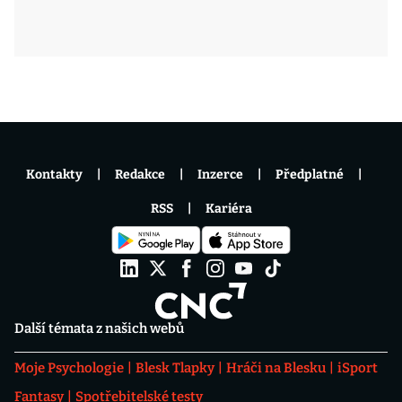
Kontakty
Redakce
Inzerce
Předplatné
RSS
Kariéra
Další témata z našich webů
Moje Psychologie
Blesk Tlapky
Hráči na Blesku
iSport
Fantasy
Spotřebitelské testy