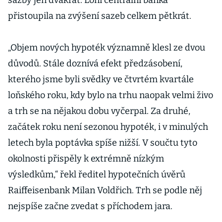
sazby jen dvakrát. Loni centrální banka
přistoupila na zvýšení sazeb celkem pětkrát.
„Objem nových hypoték významně klesl ze dvou
důvodů. Stále doznívá efekt předzásobení,
kterého jsme byli svědky ve čtvrtém kvartále
loňského roku, kdy bylo na trhu naopak velmi živo
a trh se na nějakou dobu vyčerpal. Za druhé,
začátek roku není sezonou hypoték, i v minulých
letech byla poptávka spíše nižší. V součtu tyto
okolnosti přispěly k extrémně nízkým
výsledkům,“ řekl ředitel hypotečních úvěrů
Raiffeisenbank Milan Voldřich. Trh se podle něj
nejspíše začne zvedat s příchodem jara.