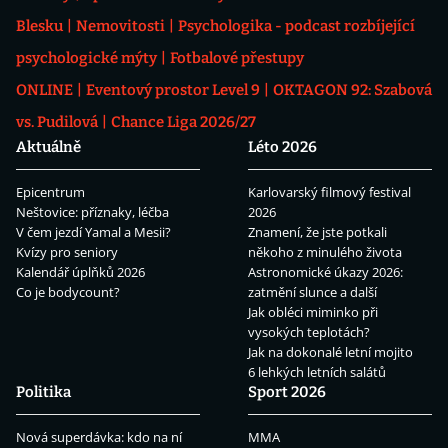
Blesku
Nemovitosti
Psychologika - podcast rozbíjející
psychologické mýty
Fotbalové přestupy
ONLINE
Eventový prostor Level 9
OKTAGON 92: Szabová
vs. Pudilová
Chance Liga 2026/27
Aktuálně
Léto 2026
Epicentrum
Karlovarský filmový festival
Neštovice: příznaky, léčba
2026
V čem jezdí Yamal a Mesii?
Znamení, že jste potkali
Kvízy pro seniory
někoho z minulého života
Kalendář úplňků 2026
Astronomické úkazy 2026:
Co je bodycount?
zatmění slunce a další
Jak obléci miminko při
vysokých teplotách?
Jak na dokonalé letní mojito
6 lehkých letních salátů
Politika
Sport 2026
Nová superdávka: kdo na ní
MMA