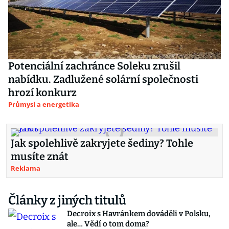
Potenciální zachránce Soleku zrušil
nabídku. Zadlužené solární společnosti
hrozí konkurz
Průmysl a energetika
Jak spolehlivě zakryjete šediny? Tohle
musíte znát
Reklama
Články z jiných titulů
Decroix s Havránkem dováděli v Polsku,
ale… Vědí o tom doma?