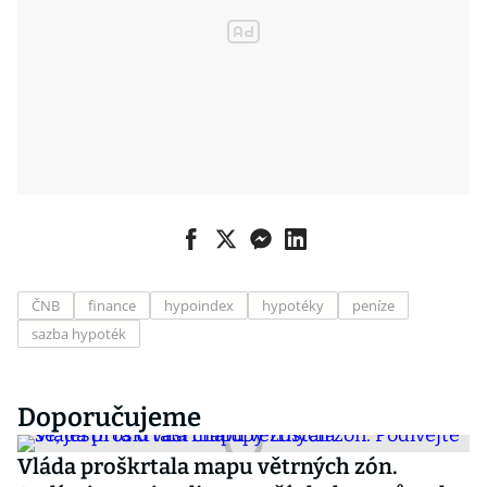
ČNB
finance
hypoindex
hypotéky
peníze
sazba hypoték
Doporučujeme
Vláda proškrtala mapu větrných zón.