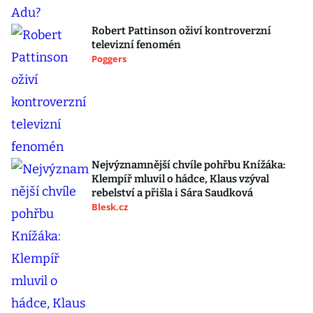
Robert Pattinson oživí kontroverzní
televizní fenomén
Poggers
Nejvýznamnější chvíle pohřbu Knížáka:
Klempíř mluvil o hádce, Klaus vzýval
rebelství a přišla i Sára Saudková
Blesk.cz