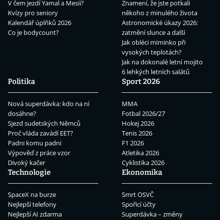
V čem jezdí Yamal a Mesii?
Znamení, že jste potkali
Kvízy pro seniory
někoho z minulého života
Kalendář úplňků 2026
Astronomické úkazy 2026:
Co je bodycount?
zatmění slunce a další
Jak obléci miminko při
vysokých teplotách?
Jak na dokonalé letní mojito
6 lehkých letních salátů
Politika
Sport 2026
Nová superdávka: kdo na ní
MMA
dosáhne?
Fotbal 2026/27
Sjezd sudetských Němců
Hokej 2026
Proč vláda zavádí EET?
Tenis 2026
Padni komu padni
F1 2026
Výpověď z práce vzor
Atletika 2026
Divoký kačer
Cyklistika 2026
Technologie
Ekonomika
SpaceX na burze
Smrt OSVČ
Nejlepší telefony
Spořicí účty
Nejlepší AI zdarma
Superdávka – změny