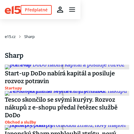
Předplatné
e15.cz
Sharp
Sharp
Start-up DoDo nabírá kapitál a posiluje
rozvoz potravin
Startupy
Tesco skončilo se svými kurýry. Rozvoz
nákupů z e-shopu předal řetězec službě
DoDo
Obchod a služby
Japonský Sharp prohloubil ztrátu, nový