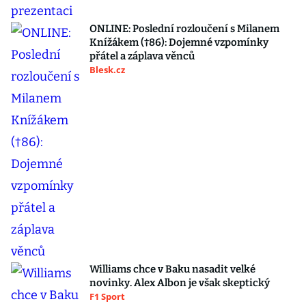
ONLINE: Poslední rozloučení s Milanem
Knížákem (†86): Dojemné vzpomínky
přátel a záplava věnců
Blesk.cz
Williams chce v Baku nasadit velké
novinky. Alex Albon je však skeptický
F1 Sport