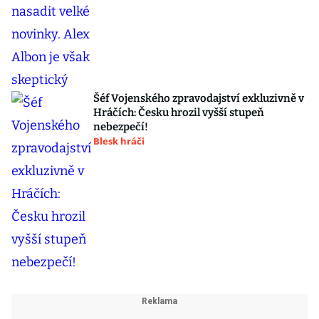
Šéf Vojenského zpravodajství exkluzivně v
Hráčích: Česku hrozil vyšší stupeň
nebezpečí!
Blesk hráči