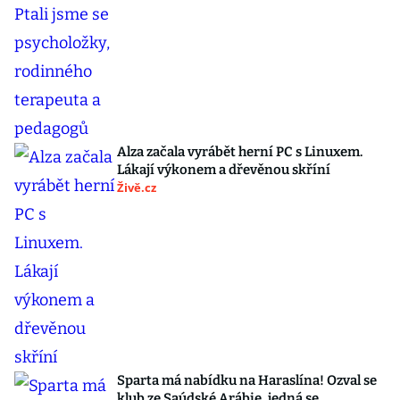
Alza začala vyrábět herní PC s Linuxem.
Lákají výkonem a dřevěnou skříní
Živě.cz
Sparta má nabídku na Haraslína! Ozval se
klub ze Saúdské Arábie, jedná se