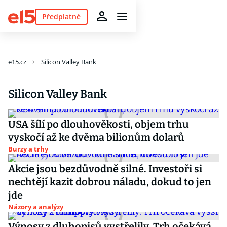
Předplatné
e15.cz
Silicon Valley Bank
Silicon Valley Bank
USA šílí po dlouhověkosti, objem trhu
vyskočí až ke dvěma bilionům dolarů
Burzy a trhy
Akcie jsou bezdůvodně silné. Investoři si
nechtějí kazit dobrou náladu, dokud to jen
jde
Názory a analýzy
Výnosy z dluhopisů vystřelily. Trh očekává