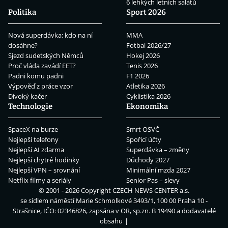
6 lehkých letních salátů
Politika
Sport 2026
Nová superdávka: kdo na ní
MMA
dosáhne?
Fotbal 2026/27
Sjezd sudetských Němců
Hokej 2026
Proč vláda zavádí EET?
Tenis 2026
Padni komu padni
F1 2026
Výpověď z práce vzor
Atletika 2026
Divoký kačer
Cyklistika 2026
Technologie
Ekonomika
SpaceX na burze
Smrt OSVČ
Nejlepší telefony
Spořicí účty
Nejlepší AI zdarma
Superdávka – změny
Nejlepší chytré hodinky
Důchody 2027
Nejlepší VPN – srovnání
Minimální mzda 2027
Netflix filmy a seriály
Senior Pas – slevy
© 2001 - 2026 Copyright
CZECH NEWS CENTER a.s.
se sídlem náměstí Marie Schmolkové 3493/1, 100 00 Praha 10 -
Strašnice, IČO: 02346826, zapsána v OR, sp.zn. B 19490 a dodavatelé
obsahu