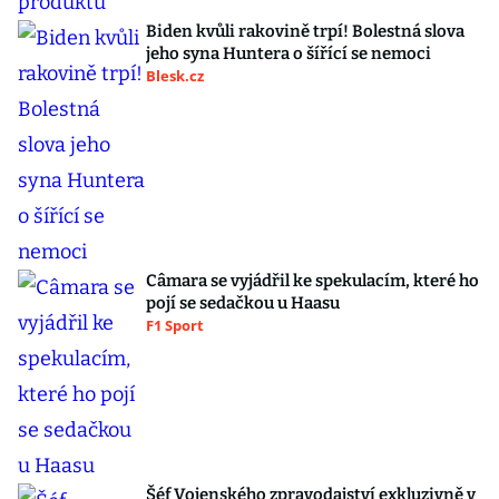
Biden kvůli rakovině trpí! Bolestná slova
jeho syna Huntera o šířící se nemoci
Blesk.cz
Câmara se vyjádřil ke spekulacím, které ho
pojí se sedačkou u Haasu
F1 Sport
Šéf Vojenského zpravodajství exkluzivně v