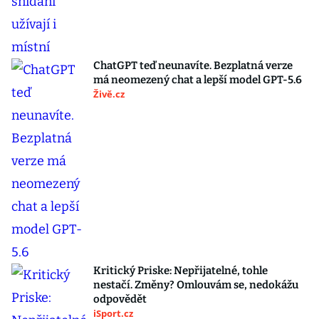
ChatGPT teď neunavíte. Bezplatná verze
má neomezený chat a lepší model GPT-5.6
Živě.cz
Kritický Priske: Nepřijatelné, tohle
nestačí. Změny? Omlouvám se, nedokážu
odpovědět
iSport.cz