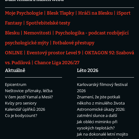
Moje Psychologie
Blesk Tlapky
Hráči na Blesku
iSport
Fantasy
Spotřebitelské testy
Blesku
Nemovitosti
Psychologika - podcast rozbíjející
psychologické mýty
Fotbalové přestupy
ONLINE
Eventový prostor Level 9
OKTAGON 92: Szabová
vs. Pudilová
Chance Liga 2026/27
Aktuálně
Léto 2026
Epicentrum
Karlovarský filmový festival
Neštovice: příznaky, léčba
2026
V čem jezdí Yamal a Mesii?
Znamení, že jste potkali
Kvízy pro seniory
někoho z minulého života
Kalendář úplňků 2026
Astronomické úkazy 2026:
Co je bodycount?
zatmění slunce a další
Jak obléci miminko při
vysokých teplotách?
Jak na dokonalé letní mojito