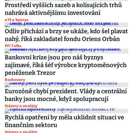
Prostředí vyšších sazeb a kolísajících trhů
nahrává aktivnějšímu investování
e15 a byznys
Odliv přichází a brzy se ukáže, kdo šel plavat
nahý, říká zakladatel fondu Oriens Orbán
PFI Talks
Bankovní krize jsou pro náš byznys
zajímavé, říká šéf výrobce kryptoměnových
peněženek Trezor
Rozhovory
Eurozóně chybí prezident. Vlády a centrální
banky jsou mocné, když spolupracují
Názory a analýzy
Rychlá opatření by měla uklidnit situaci ve
finančním sektoru
Názory a analýzy