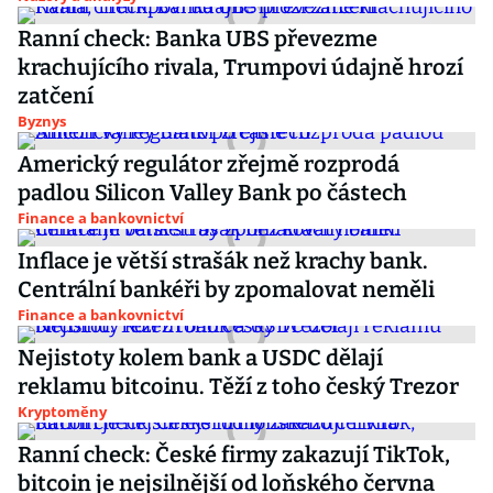
Ranní check: Banka UBS převezme
krachujícího rivala, Trumpovi údajně hrozí
zatčení
Byznys
Americký regulátor zřejmě rozprodá
padlou Silicon Valley Bank po částech
Finance a bankovnictví
Inflace je větší strašák než krachy bank.
Centrální bankéři by zpomalovat neměli
Finance a bankovnictví
Nejistoty kolem bank a USDC dělají
reklamu bitcoinu. Těží z toho český Trezor
Kryptoměny
Ranní check: České firmy zakazují TikTok,
bitcoin je nejsilnější od loňského června