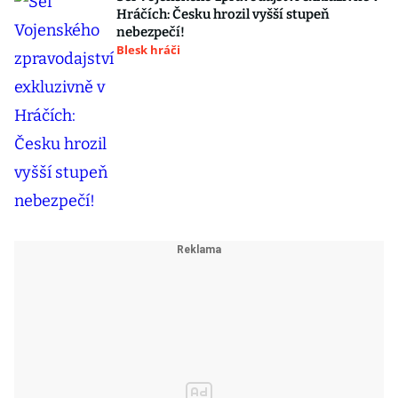
Hráčích: Česku hrozil vyšší stupeň
nebezpečí!
Blesk hráči