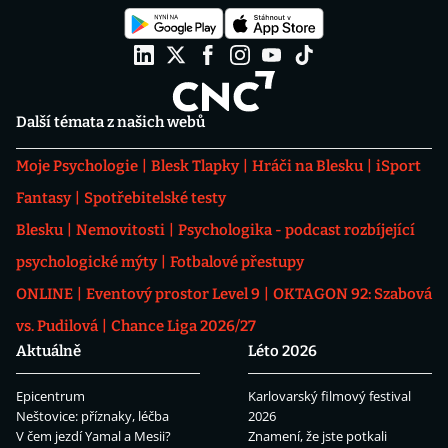
Další témata z našich webů
Moje Psychologie
Blesk Tlapky
Hráči na Blesku
iSport
Fantasy
Spotřebitelské testy
Blesku
Nemovitosti
Psychologika - podcast rozbíjející
psychologické mýty
Fotbalové přestupy
ONLINE
Eventový prostor Level 9
OKTAGON 92: Szabová
vs. Pudilová
Chance Liga 2026/27
Aktuálně
Léto 2026
Epicentrum
Karlovarský filmový festival
Neštovice: příznaky, léčba
2026
V čem jezdí Yamal a Mesii?
Znamení, že jste potkali