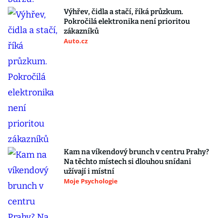
Výhřev, čidla a stačí, říká průzkum.
Pokročilá elektronika není prioritou
zákazníků
Auto.cz
Kam na víkendový brunch v centru Prahy?
Na těchto místech si dlouhou snídani
užívají i místní
Moje Psychologie