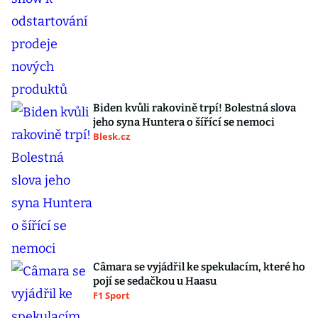
Biden kvůli rakovině trpí! Bolestná slova
jeho syna Huntera o šířící se nemoci
Blesk.cz
Câmara se vyjádřil ke spekulacím, které ho
pojí se sedačkou u Haasu
F1 Sport