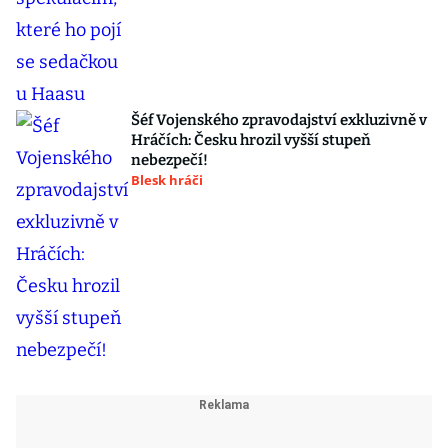
Šéf Vojenského zpravodajství exkluzivně v
Hráčích: Česku hrozil vyšší stupeň
nebezpečí!
Blesk hráči