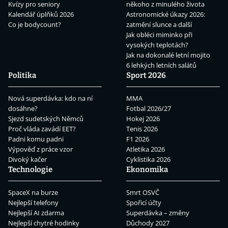
Kvízy pro seniory
někoho z minulého života
Kalendář úplňků 2026
Astronomické úkazy 2026:
Co je bodycount?
zatmění slunce a další
Jak obléci miminko při
vysokých teplotách?
Jak na dokonalé letní mojito
6 lehkých letních salátů
Politika
Sport 2026
Nová superdávka: kdo na ní
MMA
dosáhne?
Fotbal 2026/27
Sjezd sudetských Němců
Hokej 2026
Proč vláda zavádí EET?
Tenis 2026
Padni komu padni
F1 2026
Výpověď z práce vzor
Atletika 2026
Divoký kačer
Cyklistika 2026
Technologie
Ekonomika
SpaceX na burze
Smrt OSVČ
Nejlepší telefony
Spořicí účty
Nejlepší AI zdarma
Superdávka – změny
Nejlepší chytré hodinky
Důchody 2027