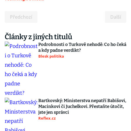
Předchozí
Další
Články z jiných titulů
Podrobnosti o Turkově nehodě: Co ho čeká
a kdy padne verdikt?
Blesk politika
Bartkovský: Ministerstva nepatří Babišovi,
Macinkovi či Juchelkovi. Přestaňte útočit,
jste jen správci
Reflex.cz