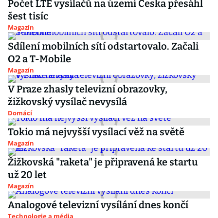
Počet LTE vysílačů na území Česka přesáhl
šest tisíc
Magazín
Sdílení mobilních sítí odstartovalo. Začali
O2 a T-Mobile
Magazín
V Praze zhasly televizní obrazovky,
žižkovský vysílač nevysílá
Domácí
Tokio má nejvyšší vysílací věž na světě
Magazín
Žižkovská "raketa" je připravená ke startu
už 20 let
Magazín
Analogové televizní vysílání dnes končí
Technologie a média