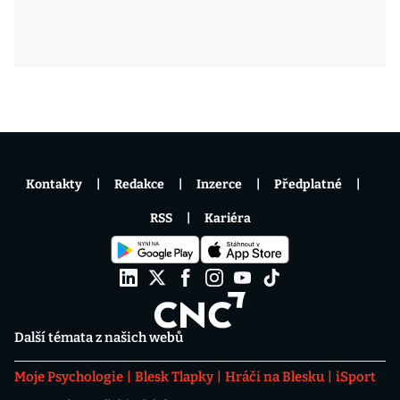
Kontakty
Redakce
Inzerce
Předplatné
RSS
Kariéra
Další témata z našich webů
Moje Psychologie
Blesk Tlapky
Hráči na Blesku
iSport