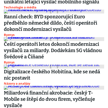
unikátní létající vysílač mobilního signálu
Technologie a média
Ranní check: BYD sponzorující Euro
předběhlo německé dildo, čeští operátoři
dokončí modernizaci vysílačů
Byznys
Čeští operátoři letos dokončí modernizaci
vysílačů za miliardy. Dodávkám 5G vládnou
Švédové a Číňané
Byznys
Digitalizace českého Hobitína, kde se nedá
nic postavit
Názory a analýzy
Miliardová finanční akrobacie: český T-
Mobile se štěpí do dvou firem, vyčleňuje
vysílače