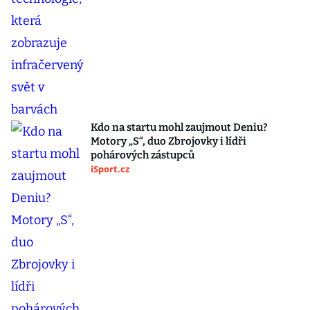
Kdo na startu mohl zaujmout Deniu?
Motory „S“, duo Zbrojovky i lídři
pohárových zástupců
iSport.cz