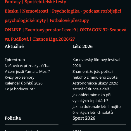
Fantasy
Spotřebitelské testy
Blesku
Nemovitosti
Psychologika - podcast rozbíjející
psychologické mýty
Fotbalové přestupy
ONLINE
Eventový prostor Level 9
OKTAGON 92: Szabová
vs. Pudilová
Chance Liga 2026/27
Aktuálně
Léto 2026
Epicentrum
Karlovarský filmový festival
Neštovice: příznaky, léčba
2026
V čem jezdí Yamal a Mesii?
Znamení, že jste potkali
Kvízy pro seniory
někoho z minulého života
Kalendář úplňků 2026
Astronomické úkazy 2026:
Co je bodycount?
zatmění slunce a další
Jak obléci miminko při
vysokých teplotách?
Jak na dokonalé letní mojito
6 lehkých letních salátů
Politika
Sport 2026