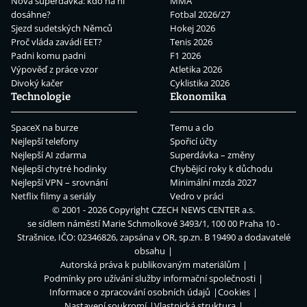
Nová superdávka: kdo na ní
MMA
dosáhne?
Fotbal 2026/27
Sjezd sudetských Němců
Hokej 2026
Proč vláda zavádí EET?
Tenis 2026
Padni komu padni
F1 2026
Výpověď z práce vzor
Atletika 2026
Divoký kačer
Cyklistika 2026
Technologie
Ekonomika
SpaceX na burze
Temu a clo
Nejlepší telefony
Spořicí účty
Nejlepší AI zdarma
Superdávka – změny
Nejlepší chytré hodinky
Chybějící roky k důchodu
Nejlepší VPN – srovnání
Minimální mzda 2027
Netflix filmy a seriály
Vedro v práci
© 2001 - 2026 Copyright
CZECH NEWS CENTER a.s.
se sídlem náměstí Marie Schmolkové 3493/1, 100 00 Praha 10 -
Strašnice, IČO: 02346826, zapsána v OR, sp.zn. B 19490 a dodavatelé
obsahu
Autorská práva k publikovaným materiálům
Podmínky pro užívání služby informační společnosti
Informace o zpracování osobních údajů
Cookies
Nastavení soukromí
Vlastnická struktura