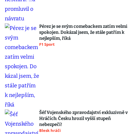
Pérez je se svým comebackem zatím velmi
spokojen. Dokázal jsem, že stále patřím k
nejlepším, říká
F1 Sport
Šéf Vojenského zpravodajství exkluzivně v
Hráčích: Česku hrozil vyšší stupeň
nebezpečí!
Blesk hráči