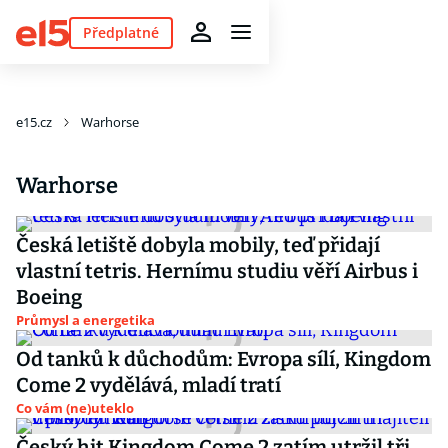
Předplatné
e15.cz
Warhorse
Warhorse
Česká letiště dobyla mobily, teď přidají
vlastní tetris. Hernímu studiu věří Airbus i
Boeing
Průmysl a energetika
Od tanků k důchodům: Evropa sílí, Kingdom
Come 2 vydělává, mladí tratí
Co vám (ne)uteklo
Český hit Kingdom Come 2 zatím utržil tři