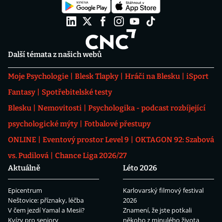
Další témata z našich webů
Moje Psychologie
Blesk Tlapky
Hráči na Blesku
iSport
Fantasy
Spotřebitelské testy
Blesku
Nemovitosti
Psychologika - podcast rozbíjející
psychologické mýty
Fotbalové přestupy
ONLINE
Eventový prostor Level 9
OKTAGON 92: Szabová
vs. Pudilová
Chance Liga 2026/27
Aktuálně
Léto 2026
Epicentrum
Karlovarský filmový festival
Neštovice: příznaky, léčba
2026
V čem jezdí Yamal a Mesii?
Znamení, že jste potkali
Kvízy pro seniory
někoho z minulého života