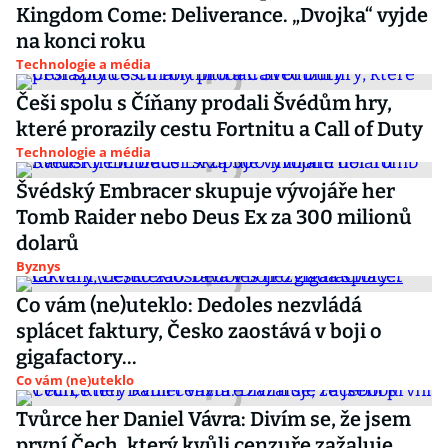
Kingdom Come: Deliverance. „Dvojka“ vyjde
na konci roku
Technologie a média
Češi spolu s Číňany prodali Švédům hry,
které prorazily cestu Fortnitu a Call of Duty
Technologie a média
Švédský Embracer skupuje vývojáře her
Tomb Raider nebo Deus Ex za 300 milionů
dolarů
Byznys
Co vám (ne)uteklo: Dedoles nezvládá
splácet faktury, Česko zaostává v boji o
gigafactory...
Co vám (ne)uteklo
Tvůrce her Daniel Vávra: Divím se, že jsem
první Čech, který kvůli cenzuře zažaluje