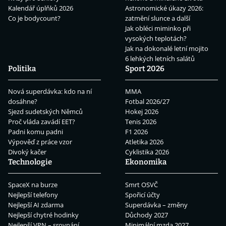
Kalendář úplňků 2026
Astronomické úkazy 2026:
Co je bodycount?
zatmění slunce a další
Jak obléci miminko při
vysokých teplotách?
Jak na dokonalé letní mojito
6 lehkých letních salátů
Politika
Sport 2026
Nová superdávka: kdo na ní
MMA
dosáhne?
Fotbal 2026/27
Sjezd sudetských Němců
Hokej 2026
Proč vláda zavádí EET?
Tenis 2026
Padni komu padni
F1 2026
Výpověď z práce vzor
Atletika 2026
Divoký kačer
Cyklistika 2026
Technologie
Ekonomika
SpaceX na burze
Smrt OSVČ
Nejlepší telefony
Spořicí účty
Nejlepší AI zdarma
Superdávka – změny
Nejlepší chytré hodinky
Důchody 2027
Nejlepší VPN – srovnání
Minimální mzda 2027