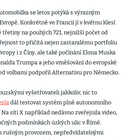
automobilka se letos potýká s výrazným
ropě. Konkrétně ve Francii jí v květnu klesl
třetiny na pouhých 721, nejnižší počet od
ejnost to přičítá nejen zastaralému portfoliu
Evropy i z Číny, ale také počínání Elona Muska
nalda Trumpa a jeho vměšování do evropské
řed volbami podpořil Alternativu pro Německo.
uzskými vyšetřovateli jakkoliv, nic to
esla
dál testovat systém plně autonomního
A. Na síti X například nedávno zveřejnila video,
áročných podmínkách úzkých ulic v Římě.
t s rušným provozem, nepředvídatelnými