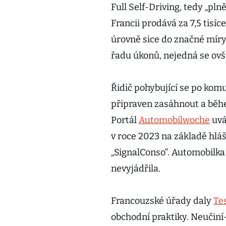
Full Self-Driving, tedy „pl
Francii prodává za 7,5 tisí
úrovně sice do značné míry 
řadu úkonů, nejedná se ov
Řidič pohybující se po komu
připraven zasáhnout a běh
Portál
Automobilwoche
uvá
v roce 2023 na základě hlá
„SignalConso“. Automobilka 
nevyjádřila.
Francouzské úřady daly
Te
obchodní praktiky. Neučiní-l