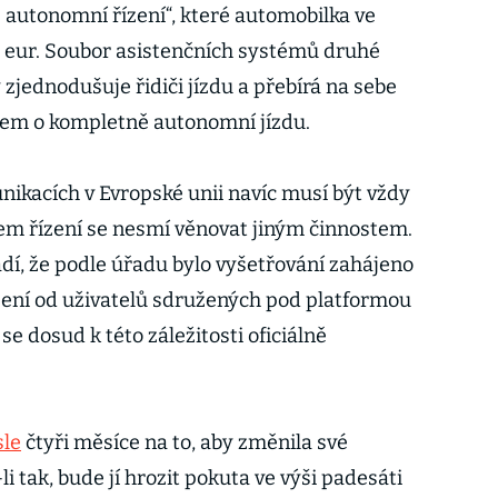
ně autonomní řízení“, které automobilka ve
ce eur. Soubor asistenčních systémů druhé
zjednodušuje řidiči jízdu a přebírá na sebe
šem o kompletně autonomní jízdu.
nikacích v Evropské unii navíc musí být vždy
em řízení se nesmí věnovat jiným činnostem.
dí, že podle úřadu bylo vyšetřování zahájeno
šení od uživatelů sdružených pod platformou
se dosud k této záležitosti oficiálně
sle
čtyři měsíce na to, aby změnila své
i tak, bude jí hrozit pokuta ve výši padesáti