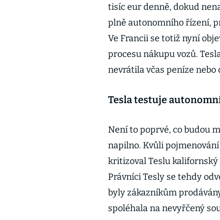
tisíc eur denně, dokud nena
plně autonomního řízení, p
Ve Francii se totiž nyní obje
procesu nákupu vozů. Tesla
nevrátila včas peníze nebo
Tesla testuje autonomní ř
Není to poprvé, co budou mí
napilno. Kvůli pojmenování 
kritizoval Teslu kalifornsk
Právníci Tesly se tehdy odvo
byly zákazníkům prodávány 
spoléhala na nevyřčený so