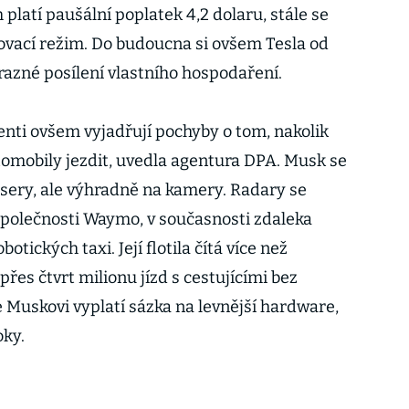
 platí paušální poplatek 4,2 dolaru, stále se
ovací režim. Do budoucna si ovšem Tesla od
razné posílení vlastního hospodaření.
enti ovšem vyjadřují pochyby o tom, nakolik
tomobily jezdit, uvedla agentura DPA. Musk se
asery, ale výhradně na kamery. Radary se
společnosti Waymo, v současnosti zdaleka
otických taxi. Její flotila čítá více než
přes čtvrt milionu jízd s cestujícími bez
 Muskovi vyplatí sázka na levnější hardware,
oky.