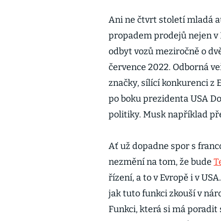
Ani ne čtvrt století mladá 
propadem prodejů nejen v Ev
odbyt vozů meziročně o dvě 
července 2022. Odborná veř
značky, sílící konkurenci z 
po boku prezidenta USA Do
politiky. Musk například p
Ať už dopadne spor s franco
nezmění na tom, že bude
T
řízení, a to v Evropě i v US
jak tuto funkci zkouší v n
Funkci, která si má poradi