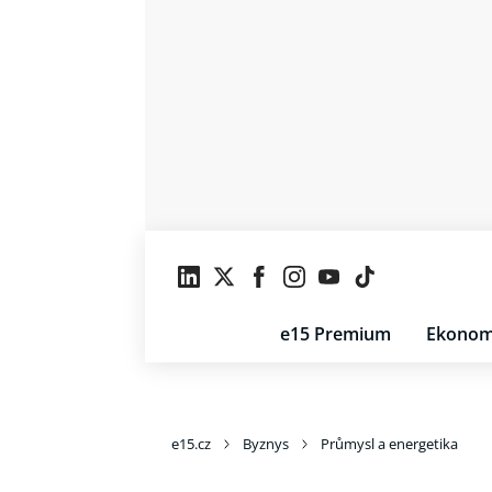
e15 Premium
Ekonom
e15.cz
Byznys
Průmysl a energetika