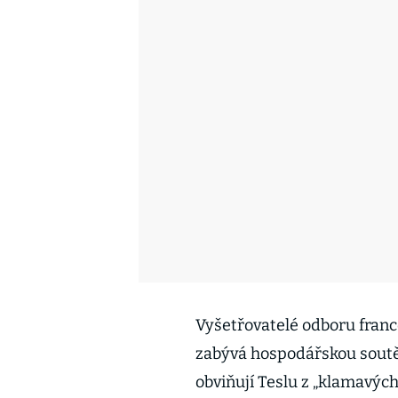
Vyšetřovatelé odboru franc
zabývá hospodářskou soutěž
obviňují Teslu z „klamavýc