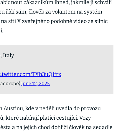
abídnout zákazníkům ihned, jakmile ji schválí
deu řídí sám, člověk za volantem na systém
 na síti X zveřejněno podobné video ze silnic
i.
 Italy
c.twitter.com/TXh3uQIfrx
slaeurope)
June 12, 2025
ém Austinu, kde v neděli uvedla do provozu
 které nabírají platící cestující. Vozy
ěsta a na jejich chod dohlíží člověk na sedadle