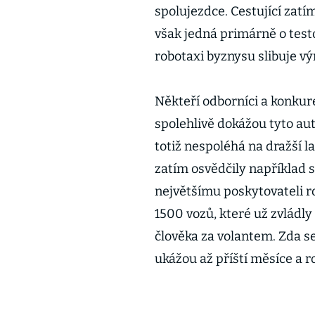
spolujezdce. Cestující zatím
však jedná primárně o test
robotaxi byznysu slibuje vý
Někteří odborníci a konkur
spolehlivě dokážou tyto au
totiž nespoléhá na dražší l
zatím osvědčily například 
největšímu poskytovateli rob
1500 vozů, které už zvládly 
člověka za volantem. Zda se
ukážou až příští měsíce a r