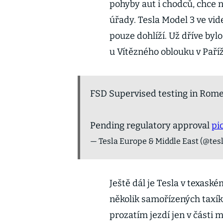
pohyby aut i chodců, chce n
úřady. Tesla Model 3 ve vi
pouze dohlíží. Už dříve bylo
u Vítězného oblouku v Paříž
FSD Supervised testing in Rome,
Pending regulatory approval
pi
— Tesla Europe & Middle East (@te
Ještě dál je Tesla v texask
několik samořízených taxíků,
prozatím jezdí jen v části m