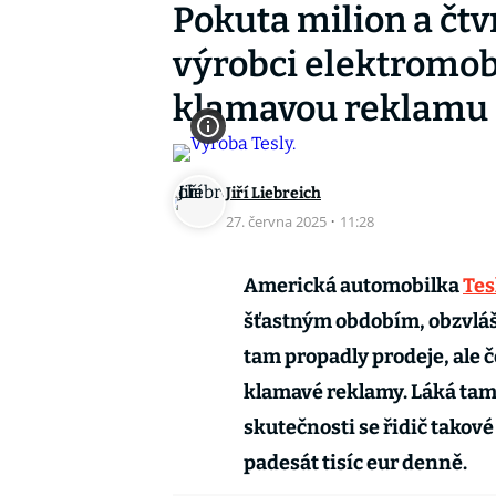
Pokuta milion a čt
výrobci elektromobi
klamavou reklamu
Jiří Liebreich
27. června 2025
·
11:28
Americká automobilka
Tes
šťastným obdobím, obzvlášt
tam propadly prodeje, ale 
klamavé reklamy. Láká tam 
skutečnosti se řidič takov
padesát tisíc eur denně.