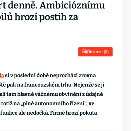
vrt denně. Ambicióznímu
lů hrozí postih za
Diskuze (
0
)
la
si v poslední době neprochází zrovna
ě pak na francouzském trhu. Nejenže se jí
čelí tam hlavně vážnému obvinění z údajně
totiž na „plně autonomního řízení“, ve
é funkce ale nedočká. Firmě hrozí pokuta