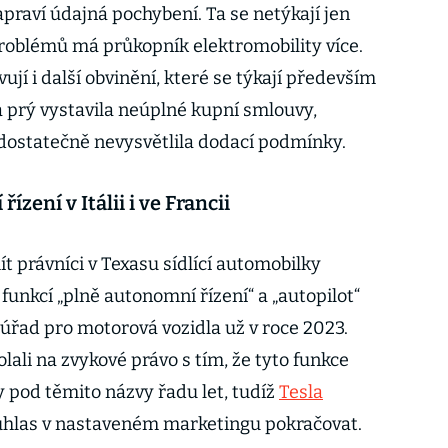
praví údajná pochybení. Ta se netýkají jen
roblémů má průkopník elektromobility více.
vují i další obvinění, které se týkají především
 prý vystavila neúplné kupní smlouvy,
 dostatečně nevysvětlila dodací podmínky.
ízení v Itálii i ve Francii
t právníci v Texasu sídlící automobilky
funkcí „plně autonomní řízení“ a „autopilot“
ý úřad pro motorová vozidla už v roce 2023.
lali na zvykové právo s tím, že tyto funkce
pod těmito názvy řadu let, tudíž
Tesla
uhlas v nastaveném marketingu pokračovat.