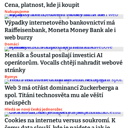
Cena, platnost, kde ji koupit
Nakupujeme
Výpadky internetového bankovnictví má
Raiffeisenbank, Moneta Money Bank ale i
web burzy
Domácí
Menšík a Šoustal posílají investici AI
operátorům. Vocalls chtějí nahradit webové
stránky
Byznys
Web 3 má otřást dominancí Zuckerberga a
spol. Titáni technosvěta mu ale věští
neúspěch
Hledá se nový český jednorožec
Cookies na internetu versus soukromí. K
čemu data slouží, kde je najdete a jak je