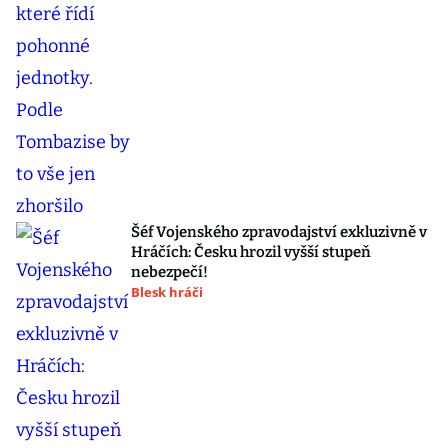
Šéf Vojenského zpravodajství exkluzivně v
Hráčích: Česku hrozil vyšší stupeň
nebezpečí!
Blesk hráči