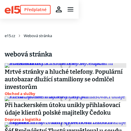
Předplatné
e15.cz
Webová stránka
webová stránka
Mrtvé stránky a hluché telefony. Populární
autobazar dlužící stamiliony se odmlčel
investorům
Obchod a služby
Při hackerském útoku unikly přihlašovací
údaje klientů polské majitelky Čedoku
Doprava a logistika
Šéf Brašnářství Tlustý vysvětloval u soudu