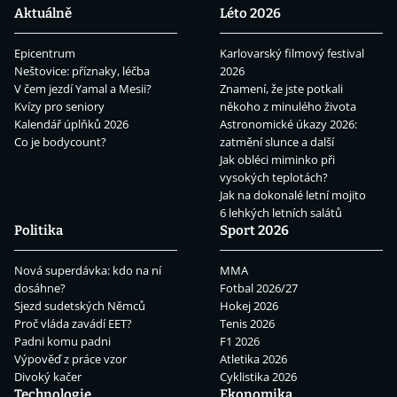
Aktuálně
Léto 2026
Epicentrum
Karlovarský filmový festival
Neštovice: příznaky, léčba
2026
V čem jezdí Yamal a Mesii?
Znamení, že jste potkali
Kvízy pro seniory
někoho z minulého života
Kalendář úplňků 2026
Astronomické úkazy 2026:
Co je bodycount?
zatmění slunce a další
Jak obléci miminko při
vysokých teplotách?
Jak na dokonalé letní mojito
6 lehkých letních salátů
Politika
Sport 2026
Nová superdávka: kdo na ní
MMA
dosáhne?
Fotbal 2026/27
Sjezd sudetských Němců
Hokej 2026
Proč vláda zavádí EET?
Tenis 2026
Padni komu padni
F1 2026
Výpověď z práce vzor
Atletika 2026
Divoký kačer
Cyklistika 2026
Technologie
Ekonomika