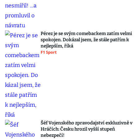
Pérez je se svým comebackem zatím velmi
spokojen. Dokázal jsem, že stále patřím k
nejlepším, říká
F1 Sport
Šéf Vojenského zpravodajství exkluzivně v
Hráčích: Česku hrozil vyšší stupeň
nebezpečí!