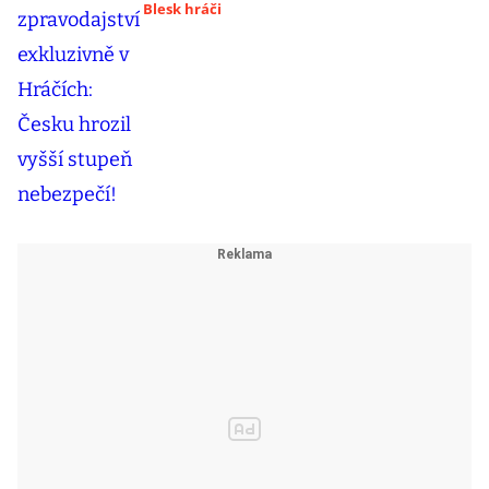
Blesk hráči