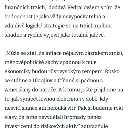
finančních trzích,“ dodává Vedral ovšem s tím, že
budoucnost je jako vždy nevypočitatelná a
zdánlivě logické strategie se na trzích mohou
snadno a rychle vyjevit jako totálně jalové.
„Může se stát, že inflace nějakým zázrakem zmizí,
měnověpolitické sazby spadnou k nule,
ekonomiky budou růst vysokým tempem, Rusko
se stáhne z Ukrajiny a Číňané si padnou s
Američany do náruče. A k tomu ještě přijdeme na
to, jak vyrábět levnou elektřinu i v době, kdy
nesvítí slunce ani nefouká vítr. Pak si budeme rvát
vlasy, že jsme nevydělali hromady peněz
investicemi do rizikových aktiv,“ zdůrazňuje