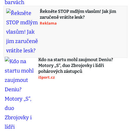
Řekněte STOP mdlým vlasům! Jak jim
zaručeně vrátíte lesk?
Reklama
Kdo na startu mohl zaujmout Deniu?
Motory „S“, duo Zbrojovky i lídři
pohárových zástupců
iSport.cz