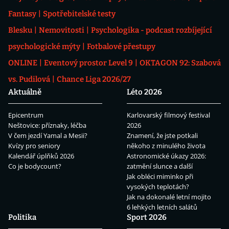
Fantasy
Spotřebitelské testy
Blesku
Nemovitosti
Psychologika - podcast rozbíjející
psychologické mýty
Fotbalové přestupy
ONLINE
Eventový prostor Level 9
OKTAGON 92: Szabová
vs. Pudilová
Chance Liga 2026/27
Aktuálně
Léto 2026
Epicentrum
Karlovarský filmový festival
Neštovice: příznaky, léčba
2026
V čem jezdí Yamal a Mesii?
Znamení, že jste potkali
Kvízy pro seniory
někoho z minulého života
Kalendář úplňků 2026
Astronomické úkazy 2026:
Co je bodycount?
zatmění slunce a další
Jak obléci miminko při
vysokých teplotách?
Jak na dokonalé letní mojito
6 lehkých letních salátů
Politika
Sport 2026