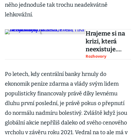
něho jednoduše tak trochu neadekvátně
lehkovážní.
Hrajeme si na
krizi, která
neexistuje.
Akcie a
Rozhovory
nemovitosti
musí zlevnit,
Po letech, kdy centrální banky hrnuly do
říká šéf
ekonomik peníze zdarma a vlády svým lidem
Consequ
populisticky financovaly právě díky levnému
dluhu první poslední, je právě pokus o přepnutí
do normálu nadmíru bolestivý. Zvláště když jsou
globální akcie nepříliš daleko od svého cenového
vrcholu v závěru roku 2021. Vedral na to ale má v