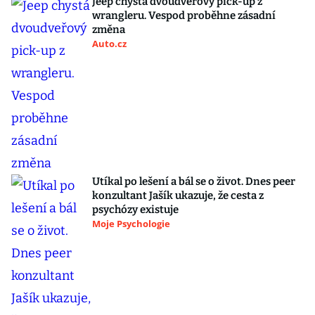
Jeep chystá dvoudveřový pick-up z
wrangleru. Vespod proběhne zásadní
změna
Auto.cz
Utíkal po lešení a bál se o život. Dnes peer
konzultant Jašík ukazuje, že cesta z
psychózy existuje
Moje Psychologie