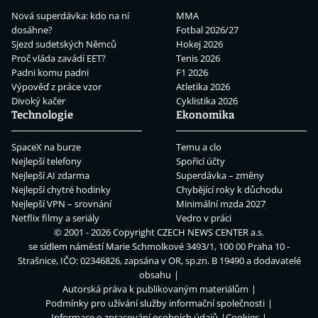
Nová superdávka: kdo na ní
MMA
dosáhne?
Fotbal 2026/27
Sjezd sudetských Němců
Hokej 2026
Proč vláda zavádí EET?
Tenis 2026
Padni komu padni
F1 2026
Výpověď z práce vzor
Atletika 2026
Divoký kačer
Cyklistika 2026
Technologie
Ekonomika
SpaceX na burze
Temu a clo
Nejlepší telefony
Spořicí účty
Nejlepší AI zdarma
Superdávka – změny
Nejlepší chytré hodinky
Chybějící roky k důchodu
Nejlepší VPN – srovnání
Minimální mzda 2027
Netflix filmy a seriály
Vedro v práci
© 2001 - 2026 Copyright
CZECH NEWS CENTER a.s.
se sídlem náměstí Marie Schmolkové 3493/1, 100 00 Praha 10 -
Strašnice, IČO: 02346826, zapsána v OR, sp.zn. B 19490 a dodavatelé
obsahu
Autorská práva k publikovaným materiálům
Podmínky pro užívání služby informační společnosti
Informace o zpracování osobních údajů
Cookies