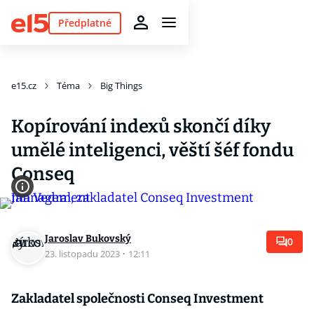
Předplatné
e15.cz
Téma
Big Things
Kopírování indexů skončí díky
umělé inteligenci, věští šéf fondu
Conseq
Jaroslav Bukovský
0
23. listopadu 2023
·
12:11
Zakladatel společnosti Conseq Investment