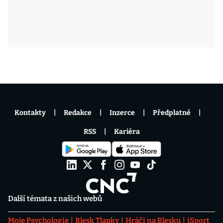
Kontakty
Redakce
Inzerce
Předplatné
RSS
Kariéra
Další témata z našich webů
Moje Psychologie
Blesk Tlapky
Hráči na Blesku
iSport