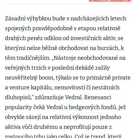
proměnou.
Investiční newsletter
Kdo bude jeho
hodnotou
Zásadní výhybkou bude v nadcházejících letech
hýbat za deset
spojených pravděpodobně s etapou relativně
let?
drahých peněz odklon od investičních aktiv, se
kterými nelze běžně obchodovat na burzách, k
těm tradičnějším. „Nástroje neobchodované na
veřejných trzích v poslední dekádě zažily
neuvěřitelný boom, týkalo se to primárně private
a venture kapitálu, nemovitostí či nestátních
dluhopisů,“ zdůrazňuje Vedral. Renesanci
popularity čeká Vedral u hedgeových fondů, jež
obvykle sázejí na relativní výkonnost jednoho
aktiva vůči druhému a neprofitují pouze z
rostoucího trhu jako celku. Což je trend, který