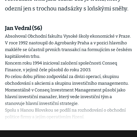
odezní jen s trochou nadsázky s loňskými sněhy.
Jan Vedral (56)
Absolvoval Obchodní fakultu Vysoké školy ekonomické v Praze.
V roce 1992 nastoupil do Agrobanky Praha a v pozici hlavního
makléře se účastnil prvních transakcí na formujícím se českém
kapitálovém trhu.
Koncem roku 1994 inicioval založení společnosti Conseq
Finance, v jejímž čele působil do roku 2003.
Po celou dobu přímo zodpovídal za divizi operací, skupinu
obchodování s akciemi a skupinu investičního managementu.
Momentálně v Conseq Investment Management působí jako
hlavní investiční manažer, který vede investiční tým a
stanovuje hlavní investiční strategie.
Spolu s Hanou Blovskou se podílí na rozhodování o obchodní
politice firmy a jejím operativním řízení.