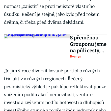
nutnost „zajistit“ se proti nejistotě vlastního
úsudku. Řešení je stejné, jako bylo před rokem
dvěma, či třeba před dvěma dekádami.
S přeměnou
Grouponu jsme
na půli cesty,
říká Šenkypl.
Byznys
Pomoci má i
umělá
„Je jím široce diverzifikované portfolio různých
inteligence
tříd aktiv v různých regionech. Řečený
pesimistický výhled je pak lépe reflektovat pouze
snížením podílu akcií, nemovitostí, venture
investic a zvýšením podílu hotovosti a dluhopisů
investičního stupně a to vše v řádu jednotek nebo