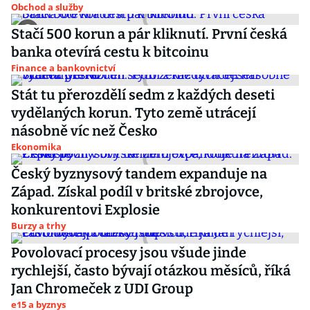
Obchod a služby
Stačí 500 korun a pár kliknutí. První česká
banka otevírá cestu k bitcoinu
Finance a bankovnictví
Stát tu přerozdělí sedm z každých deseti
vydělaných korun. Tyto země utrácejí
násobně víc než Česko
Ekonomika
Český byznysový tandem expanduje na
Západ. Získal podíl v britské zbrojovce,
konkurentovi Explosie
Burzy a trhy
Povolovací procesy jsou všude jinde
rychlejší, často bývají otázkou měsíců, říká
Jan Chromeček z UDI Group
e15 a byznys