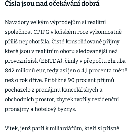
Čísla jsou nad očekávání dobrá
Navzdory velkým výprodejům si rea­litní
společnost CPIPG v loňském roce výkonnostně
příliš nepohoršila. Čisté konsolidované příjmy,
které jsou v realitním oboru sledovanější než
provozní zisk (EBITDA), činily v přepočtu zhruba
842 milionů eur, tedy asi jen o 4,1 procenta méně
než o rok dříve. Přibližně 90 procent příjmů
pocházelo z pronájmu kancelářských a
obchodních prostor, zbytek tvořily rezidenční
pronájmy a hotelový byznys.
Vítek, jenž patří k miliardářům, kteří si přísně