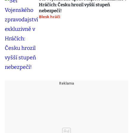
Hráčích: Česku hrozil vyšší stupeň
nebezpečí!
Blesk hráči