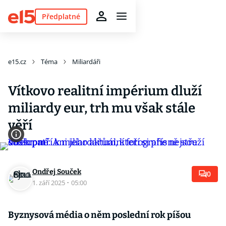
Předplatné
e15.cz
Téma
Miliardáři
Vítkovo realitní impérium dluží
miliardy eur, trh mu však stále
věří
Ondřej Souček
0
1. září 2025
·
05:00
Byznysová média o něm poslední rok píšou