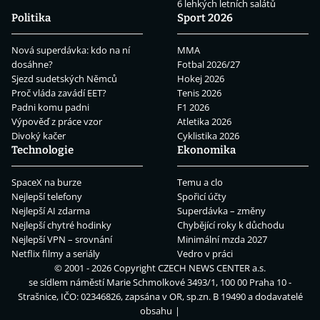
6 lehkých letních salátů
Politika
Sport 2026
Nová superdávka: kdo na ní
MMA
dosáhne?
Fotbal 2026/27
Sjezd sudetských Němců
Hokej 2026
Proč vláda zavádí EET?
Tenis 2026
Padni komu padni
F1 2026
Výpověď z práce vzor
Atletika 2026
Divoký kačer
Cyklistika 2026
Technologie
Ekonomika
SpaceX na burze
Temu a clo
Nejlepší telefony
Spořicí účty
Nejlepší AI zdarma
Superdávka – změny
Nejlepší chytré hodinky
Chybějící roky k důchodu
Nejlepší VPN – srovnání
Minimální mzda 2027
Netflix filmy a seriály
Vedro v práci
© 2001 - 2026 Copyright
CZECH NEWS CENTER a.s.
se sídlem náměstí Marie Schmolkové 3493/1, 100 00 Praha 10 -
Strašnice, IČO: 02346826, zapsána v OR, sp.zn. B 19490 a dodavatelé
obsahu