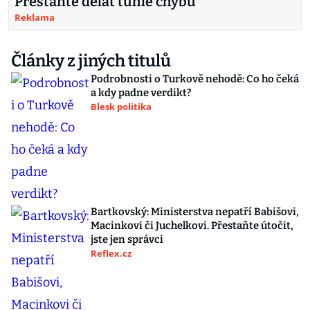
Přestaňte dělat tuhle chybu
Reklama
Články z jiných titulů
Podrobnosti o Turkově nehodě: Co ho čeká
a kdy padne verdikt?
Blesk politika
Bartkovský: Ministerstva nepatří Babišovi,
Macinkovi či Juchelkovi. Přestaňte útočit,
jste jen správci
Reflex.cz