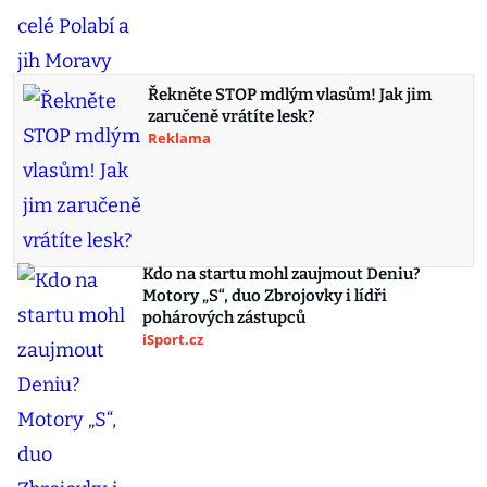
Řekněte STOP mdlým vlasům! Jak jim
zaručeně vrátíte lesk?
Reklama
Kdo na startu mohl zaujmout Deniu?
Motory „S“, duo Zbrojovky i lídři
pohárových zástupců
iSport.cz