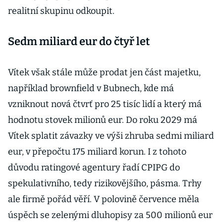
realitní skupinu odkoupit.
Sedm miliard eur do čtyř let
Vítek však stále může prodat jen část majetku,
například brownfield v Bubnech, kde má
vzniknout nová čtvrť pro 25 tisíc lidí a který má
hodnotu stovek milionů eur. Do roku 2029 má
Vítek splatit závazky ve výši zhruba sedmi miliard
eur, v přepočtu 175 miliard korun. I z tohoto
důvodu ratingové agentury řadí CPIPG do
spekulativního, tedy rizikovějšího, pásma. Trhy
ale firmě pořád věří. V polovině července měla
úspěch se zelenými dluhopisy za 500 milionů eur