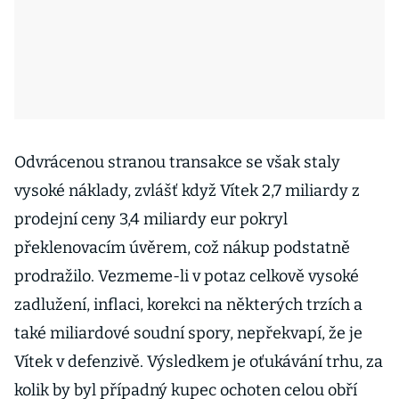
Odvrácenou stranou transakce se však staly
vysoké náklady, zvlášť když Vítek 2,7 miliardy z
prodejní ceny 3,4 miliardy eur pokryl
překlenovacím úvěrem, což nákup podstatně
prodražilo. Vezmeme-li v potaz celkově vysoké
zadlužení, inflaci, korekci na některých trzích a
také miliardové soudní spory, nepřekvapí, že je
Vítek v defenzivě. Výsledkem je oťukávání trhu, za
kolik by byl případný kupec ochoten celou obří