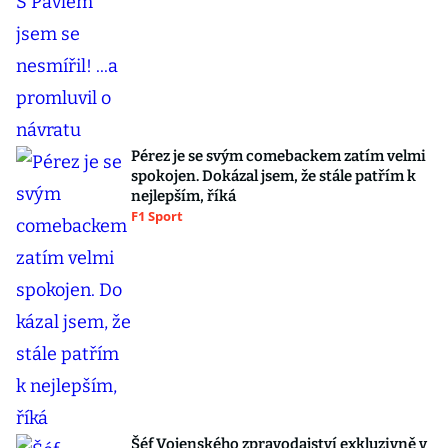
Pérez je se svým comebackem zatím velmi
spokojen. Dokázal jsem, že stále patřím k
nejlepším, říká
F1 Sport
Šéf Vojenského zpravodajství exkluzivně v