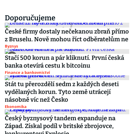
Doporučujeme
České firmy dostaly nečekanou zbraň přímo
z Bruselu. Nově mohou říct odběratelům ne
Byznys
Stačí 500 korun a pár kliknutí. První česká
banka otevírá cestu k bitcoinu
Finance a bankovnictví
Stát tu přerozdělí sedm z každých deseti
vydělaných korun. Tyto země utrácejí
násobně víc než Česko
Ekonomika
Český byznysový tandem expanduje na
Západ. Získal podíl v britské zbrojovce,
konkurentovi Explosie