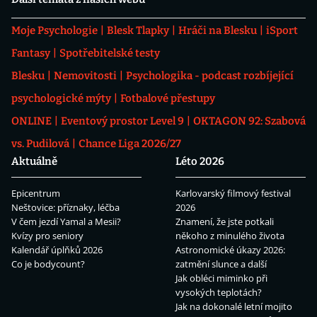
Moje Psychologie
Blesk Tlapky
Hráči na Blesku
iSport
Fantasy
Spotřebitelské testy
Blesku
Nemovitosti
Psychologika - podcast rozbíjející
psychologické mýty
Fotbalové přestupy
ONLINE
Eventový prostor Level 9
OKTAGON 92: Szabová
vs. Pudilová
Chance Liga 2026/27
Aktuálně
Léto 2026
Epicentrum
Karlovarský filmový festival
Neštovice: příznaky, léčba
2026
V čem jezdí Yamal a Mesii?
Znamení, že jste potkali
Kvízy pro seniory
někoho z minulého života
Kalendář úplňků 2026
Astronomické úkazy 2026:
Co je bodycount?
zatmění slunce a další
Jak obléci miminko při
vysokých teplotách?
Jak na dokonalé letní mojito