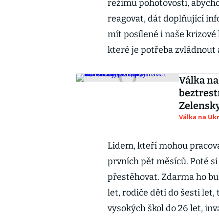
režimu pohotovosti, abycho
reagovat, dát doplňující in
mít posílené i naše krizové 
které je potřeba zvládnout a
Válka na
beztrest
Zelensky
Válka na Ukr
Lidem, kteří mohou pracova
prvních pět měsíců. Poté si
přestěhovat. Zdarma ho budo
let, rodiče dětí do šesti let
vysokých škol do 26 let, inv