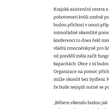
Krajská asistenční centra a
pohotovosti kvůli změně p
budou příchozí v nouzi pří
mimořádné okamžité pomoci
konferenci to dnes řekl mi
vládní zmocněnkyně pro li
od pondělí měla začít fung
kapacitách. Obce z ní budou
Organizace na pomoc přícho
může skončit bez bydlení. M
že bude nejspíš nutné se post
„Během víkendu budou jak ú