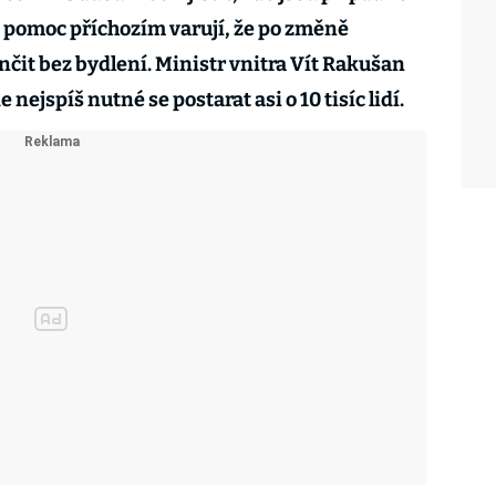
 pomoc příchozím varují, že po změně
nčit bez bydlení. Ministr vnitra Vít Rakušan
 nejspíš nutné se postarat asi o 10 tisíc lidí.