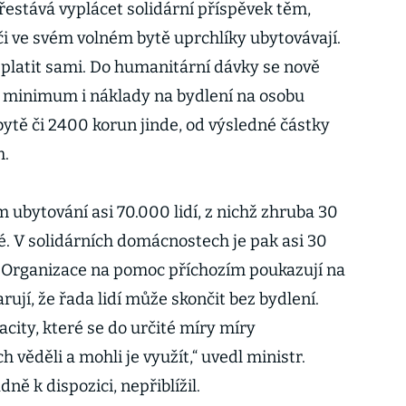
řestává vyplácet solidární příspěvek těm,
i ve svém volném bytě uprchlíky ubytovávají.
i platit sami. Do humanitární dávky se nově
ní minimum i náklady na bydlení na osobu
tě či 2400 korun jinde, od výsledné částky
m.
 ubytování asi 70.000 lidí, z nichž zhruba 30
né. V solidárních domácnostech je pak asi 30
tr. Organizace na pomoc příchozím poukazují na
arují, že řada lidí může skončit bez bydlení.
city, které se do určité míry míry
 věděli a mohli je využít,“ uvedl ministr.
dně k dispozici, nepřiblížil.