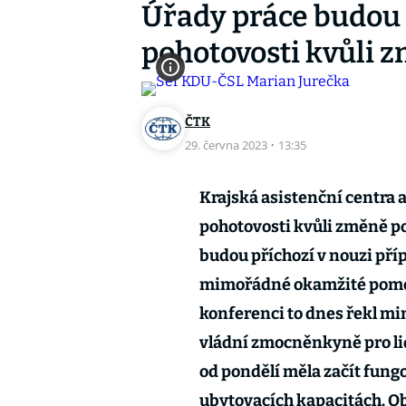
Úřady práce budou o
pohotovosti kvůli 
ČTK
29. června 2023
·
13:35
Krajská asistenční centra a
pohotovosti kvůli změně p
budou příchozí v nouzi pří
mimořádné okamžité pomoci
konferenci to dnes řekl mi
vládní zmocněnkyně pro li
od pondělí měla začít fung
ubytovacích kapacitách. Obc