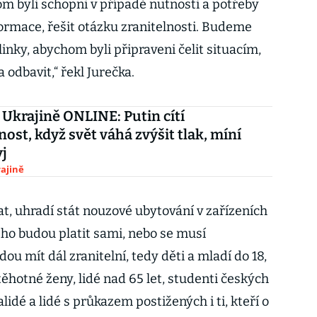
m byli schopni v případě nutnosti a potřeby
formace, řešit otázku zranitelnosti. Budeme
linky, abychom byli připraveni čelit situacím,
 odbavit,“ řekl Jurečka.
 Ukrajině ONLINE: Putin cítí
nost, když svět váhá zvýšit tlak, míní
j
ajině
t, uhradí stát nouzové ubytování v zařízeních
 ho budou platit sami, nebo se musí
u mít dál zranitelní, tedy děti a mladí do 18,
, těhotné ženy, lidé nad 65 let, studenti českých
alidé a lidé s průkazem postižených i ti, kteří o