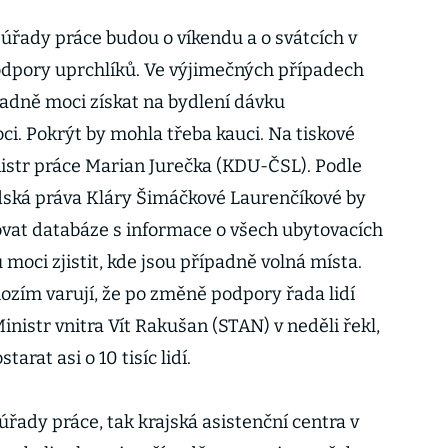
 úřady práce budou o víkendu a o svátcích v
odpory uprchlíků. Ve výjimečných případech
padně moci získat na bydlení dávku
. Pokrýt by mohla třeba kauci. Na tiskové
nistr práce Marian Jurečka (KDU-ČSL). Podle
dská práva Kláry Šimáčkové Laurenčíkové by
ovat databáze s informace o všech ubytovacích
 moci zjistit, kde jsou případně volná místa.
zím varují, že po změně podpory řada lidí
inistr vnitra Vít Rakušan (STAN) v neděli řekl,
arat asi o 10 tisíc lidí.
řady práce, tak krajská asistenční centra v