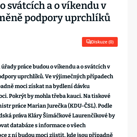
 svátcích a o víkendu v
změně podpory uprchlíků
Diskuze (
0
)
 úřady práce budou o víkendu a o svátcích v
odpory uprchlíků. Ve výjimečných případech
padně moci získat na bydlení dávku
. Pokrýt by mohla třeba kauci. Na tiskové
nistr práce Marian Jurečka (KDU-ČSL). Podle
dská práva Kláry Šimáčkové Laurenčíkové by
ovat databáze s informace o všech
e z ní budou moci zjistit, kde jsou případně