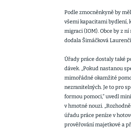
Podle zmocněnkyně by měla
všemi kapacitami bydlení, 
migraci (IOM). Obce by z ní 
dodala Šimáčková Laurenčí
Úřady práce dostaly také 
dávek. „Pokud nastanou sp
mimořádné okamžité pomoc
nezranitelných. Je to pro sp
formou pomoci,“ uvedl minis
v hmotné nouzi. „Rozhodně 
úřadu práce peníze v hotov
prověřování majetkové a p