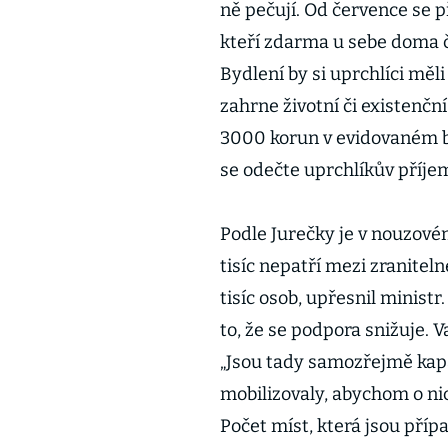
ně pečují. Od července se p
kteří zdarma u sebe doma č
Bydlení by si uprchlíci měl
zahrne životní či existenč
3000 korun v evidovaném by
se odečte uprchlíkův příje
Podle Jurečky je v nouzovém
tisíc nepatří mezi zranitel
tisíc osob, upřesnil minis
to, že se podpora snižuje. V
„Jsou tady samozřejmě kapa
mobilizovaly, abychom o nich
Počet míst, která jsou přípa