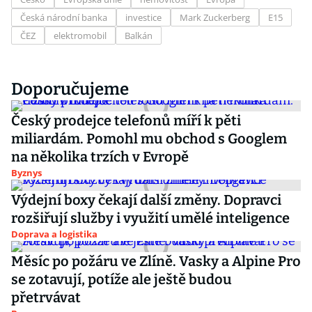
Česká národní banka
investice
Mark Zuckerberg
E15
ČEZ
elektromobil
Balkán
Doporučujeme
Český prodejce telefonů míří k pěti
miliardám. Pomohl mu obchod s Googlem
na několika trzích v Evropě
Byznys
Výdejní boxy čekají další změny. Dopravci
rozšiřují služby i využití umělé inteligence
Doprava a logistika
Měsíc po požáru ve Zlíně. Vasky a Alpine Pro
se zotavují, potíže ale ještě budou
přetrvávat