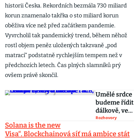
historii Česka. Rekordních bezmála 730 miliard
korun znamenalo takřka o sto miliard korun
oběživa více než před začátkem pandemie.
Vyvrcholil tak pandemický trend, během něhož
rostl objem peněz uložených takzvaně „pod
matrací“ podstatně rychlejším tempem než v
předchozích letech. Čas plných slamníků prý
ovšem právě skončil.
Umělé srdce
budeme řídit
dálkově, ve
virtuální
Rozhovory
Solana is the
new
realitě
Visa“. Blockchainová síť má ambice stát
nacvičíme