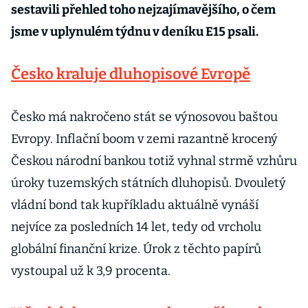
sestavili přehled toho nejzajímavějšího, o čem
jsme v uplynulém týdnu v deníku E15 psali.
Česko kraluje dluhopisové Evropě
Česko má nakročeno stát se výnosovou baštou
Evropy. Inflační boom v zemi razantně krocený
Českou národní bankou totiž vyhnal strmě vzhůru
úroky tuzemských státních dluhopisů. Dvouletý
vládní bond tak kupříkladu aktuálně vynáší
nejvíce za posledních 14 let, tedy od vrcholu
globální finanční krize. Úrok z těchto papírů
vystoupal už k 3,9 procenta.