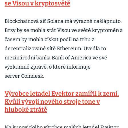
se Visou v kryptosvět
ě
operace, říká
Jiří Malý z
IKEM
Blockchainová síť Solana má výrazně našlápnuto.
Brzy by se mohla stát Visou ve světě kryptoměn a
časem by mohla získat podíl na trhu z
decentralizované sítě Ethereum. Uvedla to
mezinárodní banka Bank of America ve své
výzkumné zprávě, o které informuje
server Coindesk.
Výrobce letadel Evektor zamířil k zemi.
Kvůli vývoji nového stroje tone v
hluboké ztrátě
Na kunovického výrobce malých letadel Evektor