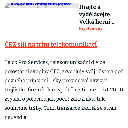
Hrajte a
vydělávejte.
Velká herní
studia se
Kryptoměny
zajímají o NFT,
ČEZ sílí na trhu telekomunikací
jenže uživatelé
jsou proti
Telco Pro Services, telekomunikační divize
polostátní skupiny ČEZ, zrychluje svůj růst na poli
pevného připojení. Díky prosincové akvizici
trojlístku firem kolem společnosti Internext 2000
zvýšila o polovinu jak počet zákazníků, tak
souhrnné tržby. Cenu transakce žádná ze stran
neuvedla.