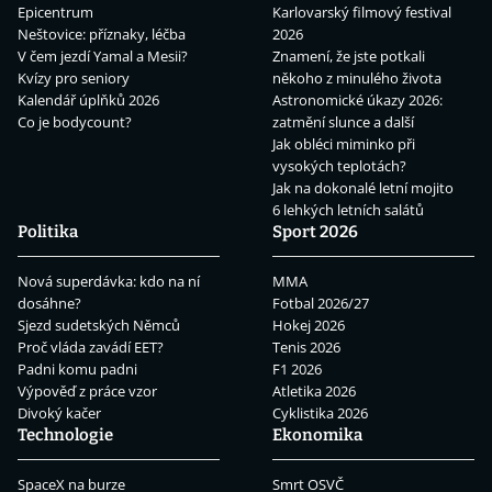
Epicentrum
Karlovarský filmový festival
Neštovice: příznaky, léčba
2026
V čem jezdí Yamal a Mesii?
Znamení, že jste potkali
Kvízy pro seniory
někoho z minulého života
Kalendář úplňků 2026
Astronomické úkazy 2026:
Co je bodycount?
zatmění slunce a další
Jak obléci miminko při
vysokých teplotách?
Jak na dokonalé letní mojito
6 lehkých letních salátů
Politika
Sport 2026
Nová superdávka: kdo na ní
MMA
dosáhne?
Fotbal 2026/27
Sjezd sudetských Němců
Hokej 2026
Proč vláda zavádí EET?
Tenis 2026
Padni komu padni
F1 2026
Výpověď z práce vzor
Atletika 2026
Divoký kačer
Cyklistika 2026
Technologie
Ekonomika
SpaceX na burze
Smrt OSVČ