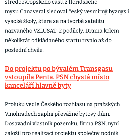
středoevropského času z floridského
mysu Canaveral sledoval český vesmírný byznys i
vysoké školy, které se na tvorbě satelitu
nazvaného VZLUSAT-2 podílely. Drama kolem
několikrát odkládaného startu trvalo až do
poslední chvíle.
Do projektu po bývalém Transgasu
vstoupila Penta. PSN chystá místo
kanceláří hlavně byty
Proluku vedle Českého rozhlasu na pražských
Vinohradech zaplní převážně bytový dům.
Dosavadní vlastník pozemku, firma PSN, nyní
založil pro realizaci projektu společný podnik