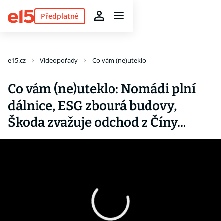
Předplatné
e15.cz
Videopořady
Co vám (ne)uteklo
Co vám (ne)uteklo: Nomádi plní
dálnice, ESG zbourá budovy,
Škoda zvažuje odchod z Číny...