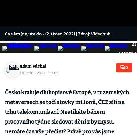
Co vám (ne)uteklo - (2. týden 2022)
| Zdroj: Videohub
21
Fotogale
Adam Váchal
0
16. ledna 2022
·
17:00
Česko kraluje dluhopisové Evropě, v tuzemských
metaversech se točí stovky milionů, ČEZ sílí na
trhu telekomunikací. Nestíháte během
pracovního týdne sledovat dění z byznysu,
nemáte čas vše přečíst? Právě pro vás jsme