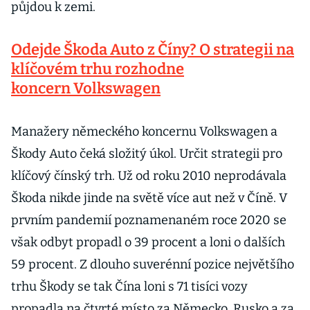
půjdou k zemi.
Odejde Škoda Auto z Číny? O strategii na
klíčovém trhu rozhodne
koncern Volkswagen
Manažery německého koncernu Volkswagen a
Škody Auto čeká složitý úkol. Určit strategii pro
klíčový čínský trh. Už od roku 2010 neprodávala
Škoda nikde jinde na světě více aut než v Číně. V
prvním pandemií poznamenaném roce 2020 se
však odbyt propadl o 39 procent a loni o dalších
59 procent. Z dlouho suverénní pozice největšího
trhu Škody se tak Čína loni s 71 tisíci vozy
propadla na čtvrté místo za Německo, Rusko a za