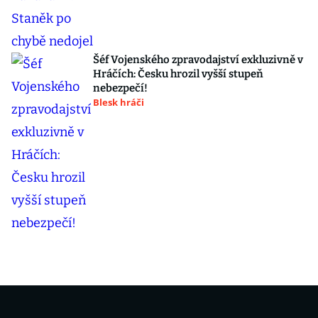
Šéf Vojenského zpravodajství exkluzivně v
Hráčích: Česku hrozil vyšší stupeň
nebezpečí!
Blesk hráči