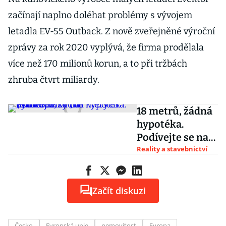
začínají naplno doléhat problémy s vývojem
letadla EV-55 Outback. Z nově zveřejněné výroční
zprávy za rok 2020 vyplývá, že firma prodělala
více než 170 milionů korun, a to při tržbách
zhruba čtvrt miliardy.
18 metrů, žádná
hypotéka.
Podívejte se na
„minidomky“, ve
Reality a stavebnictví
kterých bydlí
Češi
Začít diskuzi
Česko
Evropská unie
nemovitost
Evropa