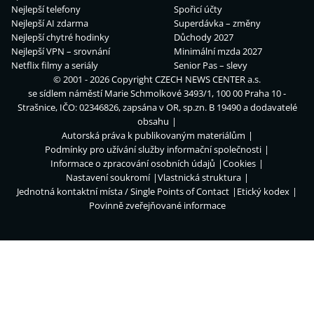
Nejlepší telefony
Spořicí účty
Nejlepší AI zdarma
Superdávka – změny
Nejlepší chytré hodinky
Důchody 2027
Nejlepší VPN – srovnání
Minimální mzda 2027
Netflix filmy a seriály
Senior Pas – slevy
© 2001 - 2026 Copyright
CZECH NEWS CENTER a.s.
se sídlem náměstí Marie Schmolkové 3493/1, 100 00 Praha 10 -
Strašnice, IČO: 02346826, zapsána v OR, sp.zn. B 19490 a dodavatelé
obsahu
Autorská práva k publikovaným materiálům
Podmínky pro užívání služby informační společnosti
Informace o zpracování osobních údajů
Cookies
Nastavení soukromí
Vlastnická struktura
Jednotná kontaktní místa / Single Points of Contact
Etický kodex
Povinně zveřejňované informace