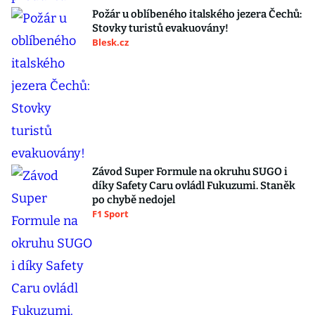
Požár u oblíbeného italského jezera Čechů:
Stovky turistů evakuovány!
Blesk.cz
Závod Super Formule na okruhu SUGO i
díky Safety Caru ovládl Fukuzumi. Staněk
po chybě nedojel
F1 Sport