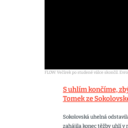
FLOW: Večírek po studené válce skončil. Evro
S uhlím končíme, zbý
Tomek ze Sokolovsk
Sokolovská uhelná odstavil
zahájila konec těžby uhlí v