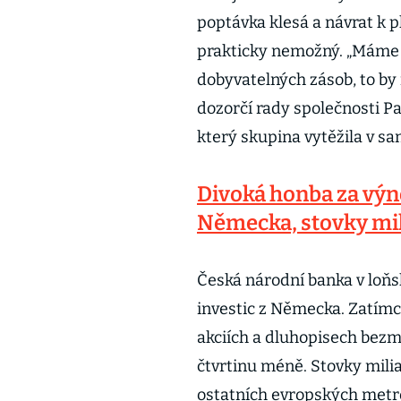
poptávka klesá a návrat k 
prakticky nemožný. „Máme t
dobyvatelných zásob, to by
dozorčí rady společnosti Pa
který skupina vytěžila v s
Divoká honba za výn
Německa, stovky mil
Česká národní banka v loňs
investic z Německa. Zatím
akciích a dluhopisech bezmá
čtvrtinu méně. Stovky milia
ostatních evropských metro