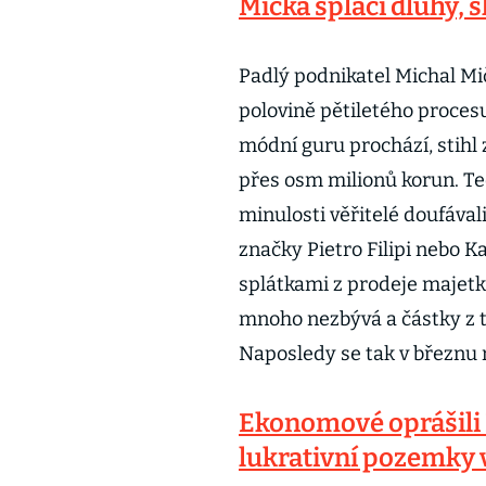
Mička splácí dluhy, s
Padlý podnikatel Michal Mič
polovině pětiletého proce
módní guru prochází, stihl
přes osm milionů korun. Te
minulosti věřitelé doufávali
značky Pietro Filipi nebo 
splátkami z prodeje majetku
mnoho nezbývá a částky z t
Naposledy se tak v březnu r
Ekonomové oprášili 
lukrativní pozemky v