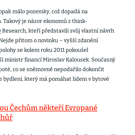
 naopak málo pozemky, což dopadá na
. Takový je názor ekonomů z think-
esearch, kteří představili svůj vlastní návrh
 Nejde přitom o novinku – vyšší zdanění
polohy se kolem roku 2011 pokoušel
í ministr financí Miroslav Kalousek. Současný
 poté, co se sněmovně nepodařilo dokončit
ře bydlení, který má pomáhat lidem v bytové
ou Čechům někteří Evropané
 hůř