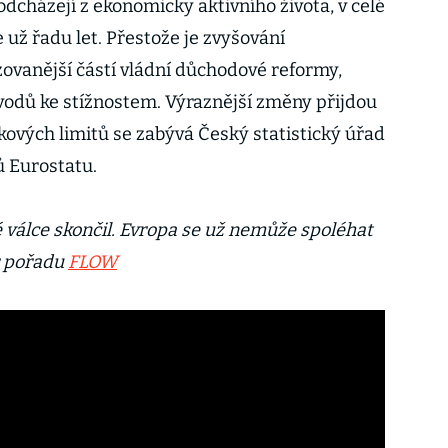
 odcházejí z ekonomicky aktivního života, v celé
 už řadu let. Přestože je zvyšování
ovanější částí vládní důchodové reformy,
ůvodů ke stížnostem. Výraznější změny přijdou
kových limitů se zabývá Český statistický úřad
ů Eurostatu.
 válce skončil. Evropa se už nemůže spoléhat
ar pořadu
FLOW