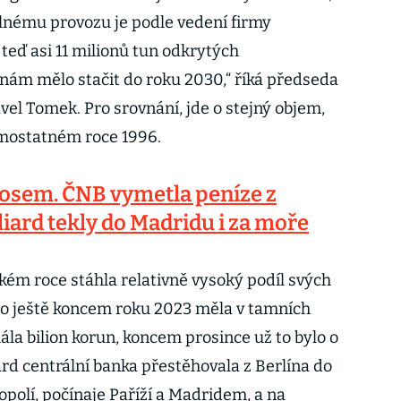
plnému provozu je podle vedení firmy
eď asi 11 milionů tun odkrytých
 nám mělo stačit do roku 2030,“ říká předseda
vel Tomek. Pro srovnání, jde o stejný objem,
amostatném roce 1996.
osem. ČNB vymetla peníze z
iard tekly do Madridu i za moře
kém roce stáhla relativně vysoký podíl svých
co ještě koncem roku 2023 měla v tamních
la bilion korun, koncem prosince už to bylo o
rd centrální banka přestěhovala z Berlína do
polí, počínaje Paříží a Madridem, a na