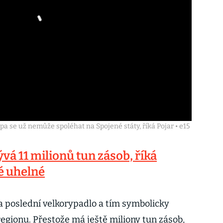
pa se už nemůže spoléhat na Spojené státy, říká Pojar • e15
vá 11 milionů tun zásob, říká
é uhelné
a poslední velkorypadlo a tím symbolicky
 regionu. Přestože má ještě miliony tun zásob,