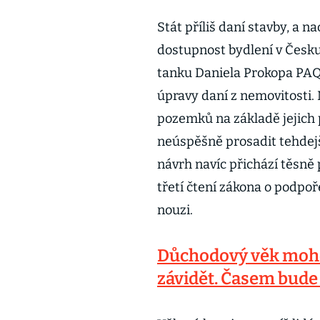
Stát příliš daní stavby, a
dostupnost bydlení v Česku
tanku Daniela Prokopa PAQ R
úpravy daní z nemovitosti.
pozemků na základě jejich 
neúspěšně prosadit tehdejš
návrh navíc přichází těsně
třetí čtení zákona o podpo
nouzi.
Důchodový věk moh
závidět. Časem bude