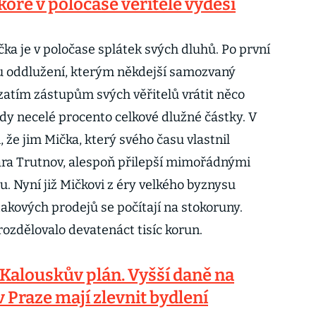
kóre v poločase věřitele vyděsí
ka je v poločase splátek svých dluhů. Po první
su oddlužení, kterým někdejší samozvaný
 zatím zástupům svých věřitelů vrátit něco
dy necelé procento celkové dlužné částky. V
, že jim Mička, který svého času vlastnil
Kara Trutnov, alespoň přilepší mimořádnými
. Nyní již Mičkovi z éry velkého byznysu
akových prodejů se počítají na stokoruny.
ozdělovalo devatenáct tisíc korun.
Kalouskův plán. Vyšší daně na
 Praze mají zlevnit bydlení