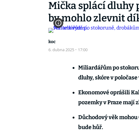
Mička splácí dluhy 
by mohlo zlevnit d
koc
6. dubna 2025
·
17:00
Miliardářům po stokoru
dluhy, skóre v poločase 
Ekonomové oprášili Kal
pozemky v Praze mají z
Důchodový věk mohou 
bude hůř.