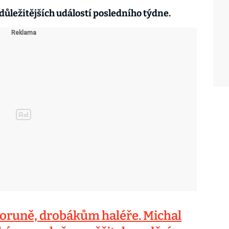
důležitějších událostí posledního týdne.
oruně, drobákům haléře. Michal