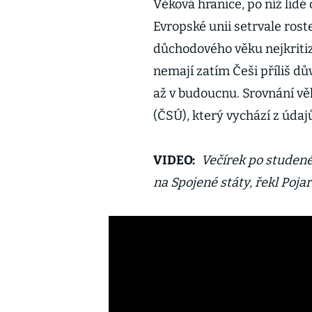
Věková hranice, po níž lidé
Evropské unii setrvale roste
důchodového věku nejkritiz
nemají zatím Češi příliš d
až v budoucnu. Srovnání vě
(ČSÚ), který vychází z údaj
VIDEO:
Večírek po studené
na Spojené státy, řekl Poj