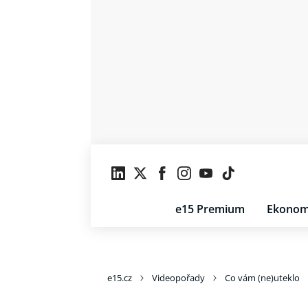
e15 Premium
Ekonom
e15.cz
Videopořady
Co vám (ne)uteklo