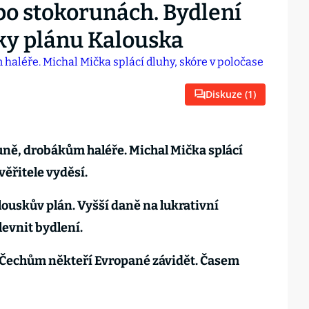
po stokorunách. Bydlení
íky plánu Kalouska
Diskuze (
1
)
ně, drobákům haléře. Michal Mička splácí
věřitele vyděsí.
ouskův plán. Vyšší daně na lukrativní
levnit bydlení.
Čechům někteří Evropané závidět. Časem