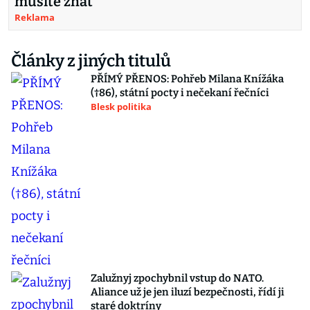
musíte znát
Reklama
Články z jiných titulů
PŘÍMÝ PŘENOS: Pohřeb Milana Knížáka
(†86), státní pocty i nečekaní řečníci
Blesk politika
Zalužnyj zpochybnil vstup do NATO.
Aliance už je jen iluzí bezpečnosti, řídí ji
staré doktríny