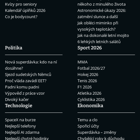
Kvízy pro seniory
někoho z minulého života
Kalendář úplňků 2026
Astronomické úkazy 2026:
Co je bodycount?
zatmění slunce a další
Jak obléci miminko při
vysokých teplotách?
Jak na dokonalé letní mojito
6 lehkých letních salátů
Politika
Sport 2026
Nová superdávka: kdo na ní
MMA
dosáhne?
Fotbal 2026/27
Sjezd sudetských Němců
Hokej 2026
Proč vláda zavádí EET?
Tenis 2026
Padni komu padni
F1 2026
Výpověď z práce vzor
Atletika 2026
Divoký kačer
Cyklistika 2026
Technologie
Ekonomika
SpaceX na burze
Temu a clo
Nejlepší telefony
Spořicí účty
Nejlepší AI zdarma
Superdávka – změny
Nejlepší chytré hodinky
Chybějící roky k důchodu