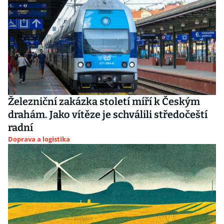
Železniční zakázka století míří k Českým
drahám. Jako vítěze je schválili středočeští
radní
Doprava a logistika