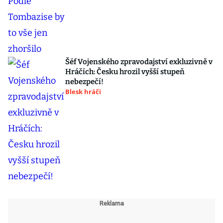
Šéf Vojenského zpravodajství exkluzivně v
Hráčích: Česku hrozil vyšší stupeň
nebezpečí!
Blesk hráči