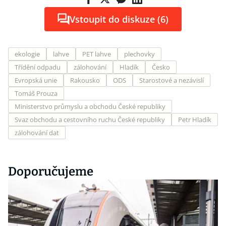
Vstoupit do diskuze (6)
ekologie
lahve
PET lahve
plechovky
Třídění odpadu
zálohování
Hladík
Česko
Evropská unie
Rakousko
ODS
Starostové a nezávislí
Tomáš Prouza
Ministerstvo průmyslu a obchodu České republiky
Svaz obchodu a cestovního ruchu České republiky
Petr Hladík
zálohování dat
Doporučujeme