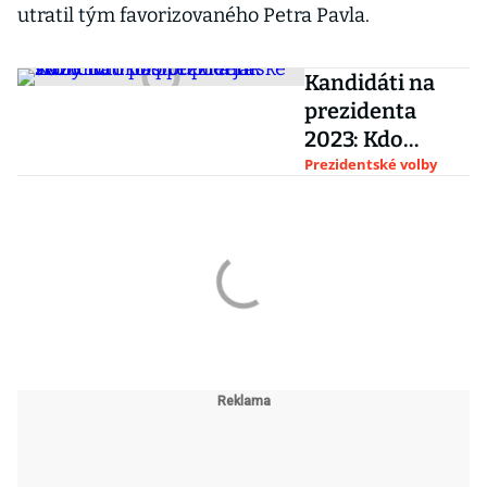
utratil tým favorizovaného Petra Pavla.
Kandidáti na
prezidenta
2023: Kdo
postoupil a jak
Prezidentské volby
skončilo 1.kolo
prezidentské
volby?