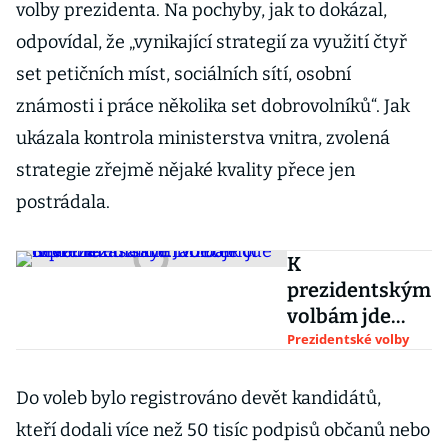
volby prezidenta. Na pochyby, jak to dokázal,
odpovídal, že „vynikající strategií za využití čtyř
set petičních míst, sociálních sítí, osobní
známosti i práce několika set dobrovolníků“. Jak
ukázala kontrola ministerstva vnitra, zvolená
strategie zřejmě nějaké kvality přece jen
postrádala.
K
prezidentským
volbám jde
devět
Prezidentské volby
kandidátů. Do
boje o Hrad
Do voleb bylo registrováno devět kandidátů,
nezasáhne
kteří dodali více než 50 tisíc podpisů občanů nebo
Janeček či