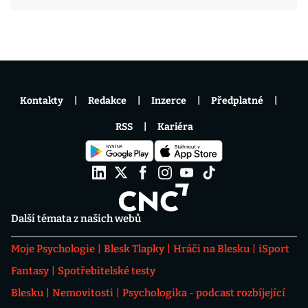
Kontakty
Redakce
Inzerce
Předplatné
RSS
Kariéra
Další témata z našich webů
Moje Psychologie
Blesk Tlapky
Hráči na Blesku
iSport
Fantasy
Spotřebitelské testy
Blesku
Nemovitosti
Psychologika - podcast rozbíjející