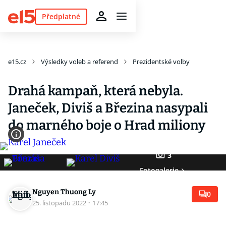
Předplatné
e15.cz
Výsledky voleb a referend
Prezidentské volby
Drahá kampaň, která nebyla.
Janeček, Diviš a Březina nasypali
do marného boje o Hrad miliony
3
Fotogalerie
Nguyen Thuong Ly
0
25. listopadu 2022
·
17:45