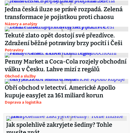
Jedna česká iluze se právě rozpadá. Zelená
transformace je pojistkou proti chaosu
Názory a analýzy
Tekuté zlato opět dostojí své přezdívce.
Zdražení běžné potraviny brzy pocítí i Češi
Potraviny
Penny Market a Coca-Cola rozjely obchodní
válku v Česku. Lahve mizí z regálů
Obchod a služby
Obří obchod v letectví. Americké Apollo
kupuje easyJet za 161 miliard korun
Doprava a logistika
Jak spolehlivě zakryjete šediny? Tohle
musíte znát