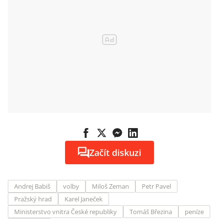
Začít diskuzi
Andrej Babiš
volby
Miloš Zeman
Petr Pavel
Pražský hrad
Karel Janeček
Ministerstvo vnitra České republiky
Tomáš Březina
peníze