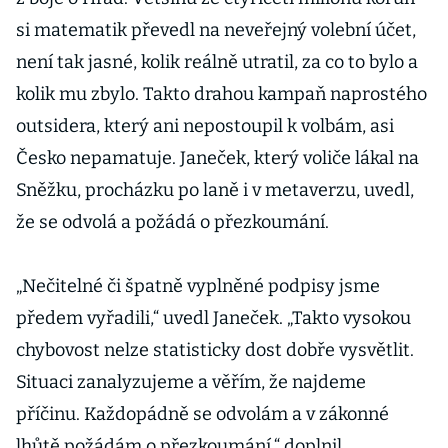
si matematik převedl na neveřejný volební účet,
není tak jasné, kolik reálně utratil, za co to bylo a
kolik mu zbylo. Takto drahou kampaň naprostého
outsidera, který ani nepostoupil k volbám, asi
Česko nepamatuje. Janeček, který voliče lákal na
Sněžku, procházku po laně i v metaverzu, uvedl,
že se odvolá a požádá o přezkoumání.
„Nečitelné či špatně vyplněné podpisy jsme
předem vyřadili,“ uvedl Janeček. „Takto vysokou
chybovost nelze statisticky dost dobře vysvětlit.
Situaci zanalyzujeme a věřím, že najdeme
příčinu. Každopádně se odvolám a v zákonné
lhůtě požádám o přezkoumání,“ doplnil.