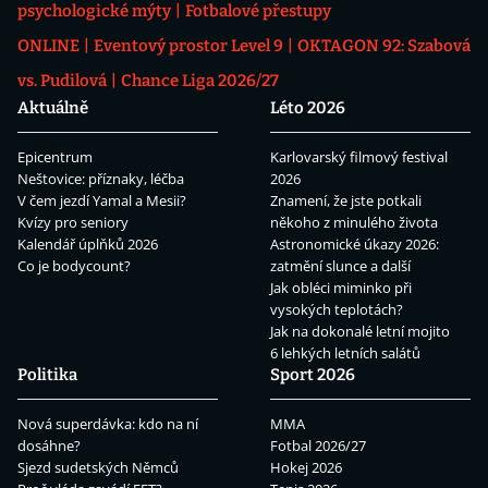
psychologické mýty
Fotbalové přestupy
ONLINE
Eventový prostor Level 9
OKTAGON 92: Szabová
vs. Pudilová
Chance Liga 2026/27
Aktuálně
Léto 2026
Epicentrum
Karlovarský filmový festival
Neštovice: příznaky, léčba
2026
V čem jezdí Yamal a Mesii?
Znamení, že jste potkali
Kvízy pro seniory
někoho z minulého života
Kalendář úplňků 2026
Astronomické úkazy 2026:
Co je bodycount?
zatmění slunce a další
Jak obléci miminko při
vysokých teplotách?
Jak na dokonalé letní mojito
6 lehkých letních salátů
Politika
Sport 2026
Nová superdávka: kdo na ní
MMA
dosáhne?
Fotbal 2026/27
Sjezd sudetských Němců
Hokej 2026