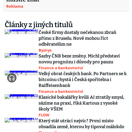
Reklama
Články z jiných titulů
České firmy dostaly nečekanou zbraň
přímo z Bruselu. Nově mohou říct
odběratelům ne
Byznys
Sazby ČNB beze změny. Michl představí
novou prognózu i důvody pro pauzu
Finance a bankovnictví
Velký obrat českých bank. Po Partners se k
bitcoinu chystá i Česká spořitelna i
Raiffeisenbank
Finance a bankovnictví
Klasické bakalářky kvůli AI ztratily smysl,
sázíme na praxi, říká Kartous z vysoké
školy VŠEM
FLOW
Který stát utrácí nejvíc? První místo
obsadila země, kterou by tipoval málokdo