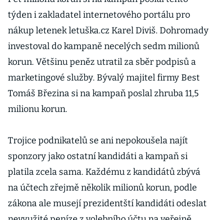
týden i zakladatel internetového portálu pro
nákup letenek letuška.cz Karel Diviš. Dohromady
investoval do kampaně necelých sedm milionů
korun. Většinu peněz utratil za sběr podpisů a
marketingové služby. Bývalý majitel firmy Best
Tomáš Březina si na kampaň poslal zhruba 11,5
milionu korun.
Trojice podnikatelů se ani nepokoušela najít
sponzory jako ostatní kandidáti a kampaň si
platila zcela sama. Každému z kandidátů zbývá
na účtech zřejmě několik milionů korun, podle
zákona ale musejí prezidentští kandidáti odeslat
nevyužité peníze z volebního účtu na veřejně