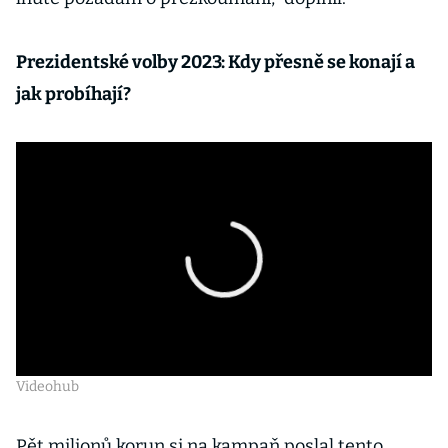
Prezidentské volby 2023: Kdy přesně se konají a
jak probíhají?
Videohub
Pět milionů korun si na kampaň poslal tento