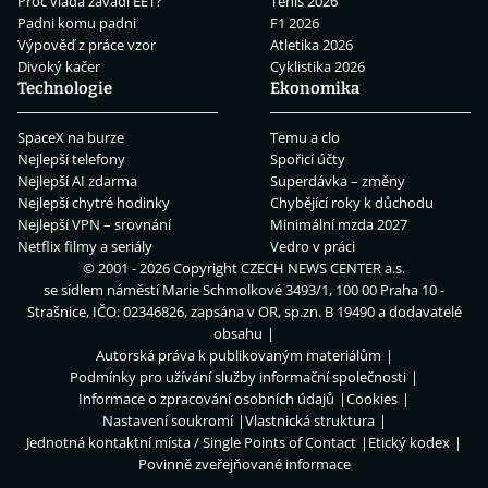
Proč vláda zavádí EET?
Tenis 2026
Padni komu padni
F1 2026
Výpověď z práce vzor
Atletika 2026
Divoký kačer
Cyklistika 2026
Technologie
Ekonomika
SpaceX na burze
Temu a clo
Nejlepší telefony
Spořicí účty
Nejlepší AI zdarma
Superdávka – změny
Nejlepší chytré hodinky
Chybějící roky k důchodu
Nejlepší VPN – srovnání
Minimální mzda 2027
Netflix filmy a seriály
Vedro v práci
© 2001 - 2026 Copyright
CZECH NEWS CENTER a.s.
se sídlem náměstí Marie Schmolkové 3493/1, 100 00 Praha 10 -
Strašnice, IČO: 02346826, zapsána v OR, sp.zn. B 19490 a dodavatelé
obsahu
Autorská práva k publikovaným materiálům
Podmínky pro užívání služby informační společnosti
Informace o zpracování osobních údajů
Cookies
Nastavení soukromí
Vlastnická struktura
Jednotná kontaktní místa / Single Points of Contact
Etický kodex
Povinně zveřejňované informace