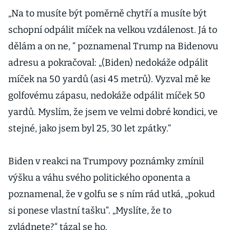
„Na to musíte být poměrně chytří a musíte být
schopní odpálit míček na velkou vzdálenost. Já to
dělám a on ne, “ poznamenal Trump na Bidenovu
adresu a pokračoval: „(Biden) nedokáže odpálit
míček na 50 yardů (asi 45 metrů). Vyzval mě ke
golfovému zápasu, nedokáže odpálit míček 50
yardů. Myslím, že jsem ve velmi dobré kondici, ve
stejné, jako jsem byl 25, 30 let zpátky.“
Biden v reakci na Trumpovy poznámky zmínil
výšku a váhu svého politického oponenta a
poznamenal, že v golfu se s ním rád utká, „pokud
si ponese vlastní tašku“. „Myslíte, že to
zvládnete?“ tázal se ho.