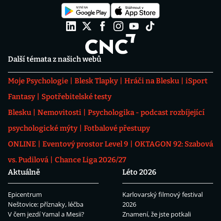
Další témata z našich webů
Moje Psychologie
Blesk Tlapky
Hráči na Blesku
iSport
Fantasy
Spotřebitelské testy
Blesku
Nemovitosti
Psychologika - podcast rozbíjející
psychologické mýty
Fotbalové přestupy
ONLINE
Eventový prostor Level 9
OKTAGON 92: Szabová
vs. Pudilová
Chance Liga 2026/27
Aktuálně
Léto 2026
Epicentrum
Karlovarský filmový festival
Neštovice: příznaky, léčba
2026
V čem jezdí Yamal a Mesii?
Znamení, že jste potkali