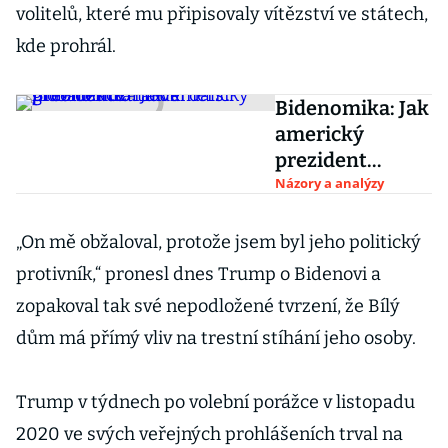
volitelů, které mu připisovaly vítězství ve státech,
kde prohrál.
Bidenomika: Jak
americký
prezident
zatloukl další
Názory a analýzy
hřebíček do
rakve
„On mě obžaloval, protože jsem byl jeho politický
globalizace
protivník,“ pronesl dnes Trump o Bidenovi a
zopakoval tak své nepodložené tvrzení, že Bílý
dům má přímý vliv na trestní stíhání jeho osoby.
Trump v týdnech po volební porážce v listopadu
2020 ve svých veřejných prohlášeních trval na