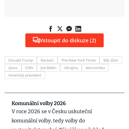
Vstoupit do diskuze (2)
Donald Trump
Reuters
The New York Times
Bílý dům
Ipsos
CNN
Joe Biden
Ukrajina
ekonomika
Americký prezident
Komunální volby 2026
V roce 2026 se v Česku uskuteční
komunální volby, tedy volby do