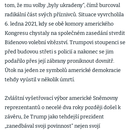
tom, že mu volby „byly ukradeny“, čímž burcoval
radikální část svých příznivců. Situace vyvrcholila
6. ledna 2021, kdy se obě komory amerického
Kongresu chystaly na společném zasedání stvrdit
Bidenovo volební vítězství. Trumpovi stoupenci se
před budovou střeti s policií a nakonec se jim
podařilo přes její zábrany proniknout dovnitř.
Útok na jeden ze symbolů americké demokracie
tehdy vyústil v několik úmrtí.
Zvláštní vyšetřovací výbor americké Sněmovny
reprezentantů o necelé dva roky později došel k
závěru, že Trump jako tehdejší prezident
„zanedbával svoji povinnost“ nejen svojí