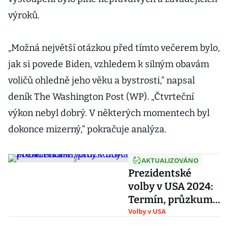
výroků.
„Možná největší otázkou před tímto večerem bylo,
jak si povede Biden, vzhledem k silným obavám
voličů ohledně jeho věku a bystrosti,“ napsal
deník The Washington Post (WP). „Čtvrteční
výkon nebyl dobrý. V některých momentech byl
dokonce mizerný,“ pokračuje analýza.
AKTUALIZOVÁNO
Prezidentské
volby v USA 2024:
Termín, průzkumy
a preference
Volby v USA