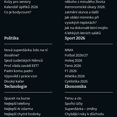
Kvízy pro seniory
někoho z minulého života
Kalendář úplňků 2026
Astronomické úkazy 2026:
Co je bodycount?
zatmění slunce a další
Jak obléci miminko při
vysokých teplotách?
Jak na dokonalé letní mojito
6 lehkých letních salátů
Politika
Sport 2026
Nová superdávka: kdo na ní
MMA
dosáhne?
Fotbal 2026/27
Sjezd sudetských Němců
Hokej 2026
Proč vláda zavádí EET?
Tenis 2026
Padni komu padni
F1 2026
Výpověď z práce vzor
Atletika 2026
Divoký kačer
Cyklistika 2026
Technologie
Ekonomika
SpaceX na burze
Temu a clo
Nejlepší telefony
Spořicí účty
Nejlepší AI zdarma
Superdávka – změny
Nejlepší chytré hodinky
Chybějící roky k důchodu