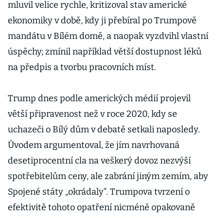
mluvil velice rychle, kritizoval stav americké
ekonomiky v době, kdy ji přebíral po Trumpově
mandátu v Bílém domě, a naopak vyzdvihl vlastní
úspěchy; zmínil například větší dostupnost léků
na předpis a tvorbu pracovních míst.
Trump dnes podle amerických médií projevil
větší připravenost než v roce 2020, kdy se
uchazeči o Bílý dům v debatě setkali naposledy.
Úvodem argumentoval, že jím navrhovaná
desetiprocentní cla na veškerý dovoz nezvýší
spotřebitelům ceny, ale zabrání jiným zemím, aby
Spojené státy „okrádaly“. Trumpova tvrzení o
efektivitě tohoto opatření nicméně opakovaně