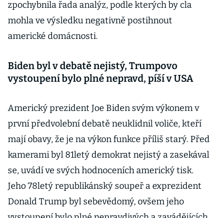
zpochybnila řada analýz, podle kterých by cla
mohla ve výsledku negativně postihnout
americké domácnosti.
Biden byl v debatě nejistý, Trumpovo
vystoupení bylo plné nepravd, píší v USA
Americký prezident Joe Biden svým výkonem v
první předvolební debatě neuklidnil voliče, kteří
mají obavy, že je na výkon funkce příliš starý. Před
kamerami byl 81letý demokrat nejistý a zasekával
se, uvádí ve svých hodnoceních americký tisk.
Jeho 78letý republikánský soupeř a exprezident
Donald Trump byl sebevědomý, ovšem jeho
vystoupení bylo plné nepravdivých a zavádějících