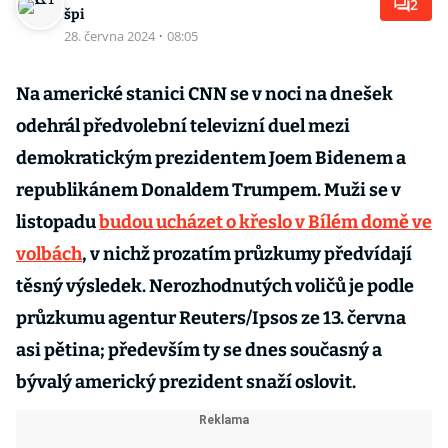
2
špi
28. června 2024
·
08:05
Na americké stanici CNN se v noci na dnešek
odehrál předvolební televizní duel mezi
demokratickým prezidentem Joem Bidenem a
republikánem Donaldem Trumpem. Muži se v
listopadu
budou ucházet o křeslo v Bílém domě ve
volbách
, v nichž prozatím průzkumy předvídají
těsný výsledek. Nerozhodnutých voličů je podle
průzkumu agentur Reuters/Ipsos ze 13. června
asi pětina; především ty se dnes současný a
bývalý americký prezident snaží oslovit.