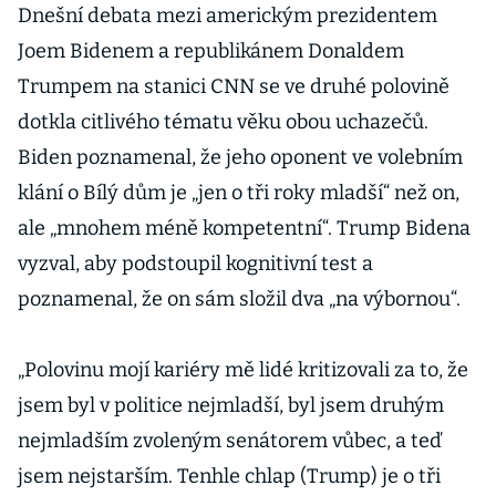
Dnešní debata mezi americkým prezidentem
Joem Bidenem a republikánem Donaldem
Trumpem na stanici CNN se ve druhé polovině
dotkla citlivého tématu věku obou uchazečů.
Biden poznamenal, že jeho oponent ve volebním
klání o Bílý dům je „jen o tři roky mladší“ než on,
ale „mnohem méně kompetentní“. Trump Bidena
vyzval, aby podstoupil kognitivní test a
poznamenal, že on sám složil dva „na výbornou“.
„Polovinu mojí kariéry mě lidé kritizovali za to, že
jsem byl v politice nejmladší, byl jsem druhým
nejmladším zvoleným senátorem vůbec, a teď
jsem nejstarším. Tenhle chlap (Trump) je o tři