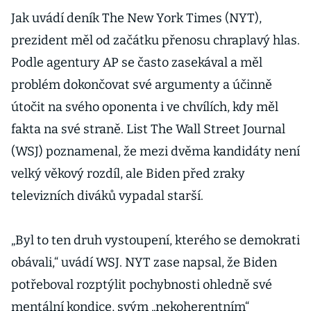
Jak uvádí deník The New York Times (NYT),
prezident měl od začátku přenosu chraplavý hlas.
Podle agentury AP se často zasekával a měl
problém dokončovat své argumenty a účinně
útočit na svého oponenta i ve chvílích, kdy měl
fakta na své straně. List The Wall Street Journal
(WSJ) poznamenal, že mezi dvěma kandidáty není
velký věkový rozdíl, ale Biden před zraky
televizních diváků vypadal starší.
„Byl to ten druh vystoupení, kterého se demokrati
obávali,“ uvádí WSJ. NYT zase napsal, že Biden
potřeboval rozptýlit pochybnosti ohledně své
mentální kondice, svým „nekoherentním“