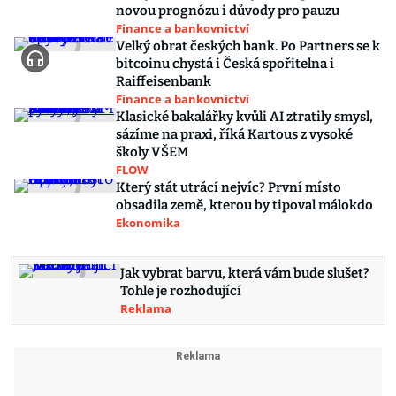
novou prognózu i důvody pro pauzu
Finance a bankovnictví
Velký obrat českých bank. Po Partners se k
bitcoinu chystá i Česká spořitelna i
Raiffeisenbank
Finance a bankovnictví
Klasické bakalářky kvůli AI ztratily smysl,
sázíme na praxi, říká Kartous z vysoké
školy VŠEM
FLOW
Který stát utrácí nejvíc? První místo
obsadila země, kterou by tipoval málokdo
Ekonomika
Jak vybrat barvu, která vám bude slušet?
Tohle je rozhodující
Reklama