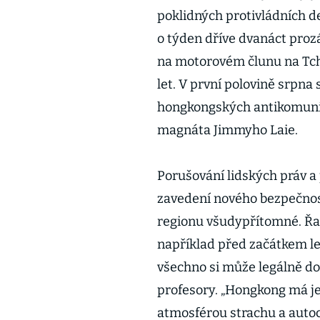
poklidných protivládních d
o týden dříve dvanáct prozá
na motorovém člunu na Tch
let. V první polovině srpna 
hongkongských antikomunis
magnáta Jimmyho Laie.
Porušování lidských práv a
zavedení nového bezpečnost
regionu všudypřítomné. Řa
například před začátkem le
všechno si může legálně dov
profesory. „Hongkong má jed
atmosférou strachu a autoc