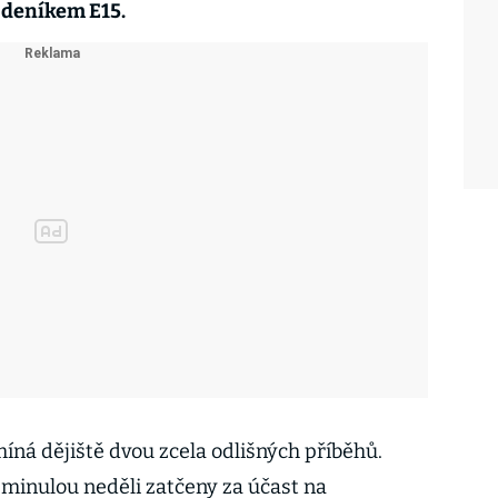
ní deníkem E15.
ná dějiště dvou zcela odlišných příběhů.
y minulou neděli zatčeny za účast na