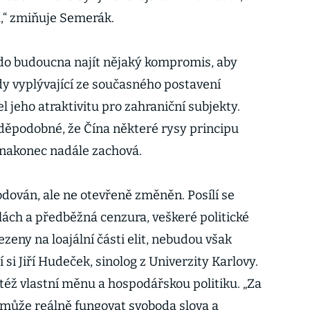
u,“ zmiňuje Semerák.
do budoucna najít nějaký kompromis, aby
y vyplývající ze současného postavení
 jeho atraktivitu pro zahraniční subjekty.
vděpodobné, že Čína některé rysy principu
 nakonec nadále zachová.
ován, ale ne otevřeně změněn. Posílí se
lách a předběžná cenzura, veškeré politické
eny na loajální části elit, nebudou však
si Jiří Hudeček, sinolog z Univerzity Karlovy.
též vlastní měnu a hospodářskou politiku. „Za
 může reálně fungovat svoboda slova a