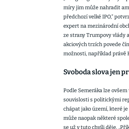
míry jim může nahradit ame
předchozí velké IPO,“ potv
expert na mezinárodní obc
ze strany Trumpovy vlády a
akciových trzích povede čín
možnosti, například právě
Svoboda slova jen p
Podle Semeráka lze ovšem 
souvislosti s politickými r
chápat jako území, které je 
může naopak některé společ
se už v tuto chvíli děje. „