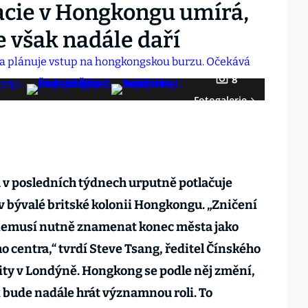
cie v Hongkongu umírá,
 však nadále daří
8
Fotogalerie
 v posledních týdnech urputně potlačuje
 bývalé britské kolonii Hongkongu. „Zničení
 nemusí nutně znamenat konec města jako
 centra,“ tvrdí Steve Tsang, ředitel Čínského
ity v Londýně. Hongkong se podle něj změní,
 bude nadále hrát významnou roli. To