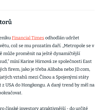
storů
deníku
Financial Times
odhodlán udržet
ětu, což se mu prozatím daří. „Metropole se v
ně může proměnit na ještě dynamičtější
ud,“ míní Karine Hirnová ze společnosti East
ých firem, jako je třeba Alibaba nebo JD.com,
pjatých vztahů mezi Čínou a Spojenými státy
it z USA do Hongkongu. A daný trend by měl na
pokračovat.
 čínské investory atraktivnější - do určité