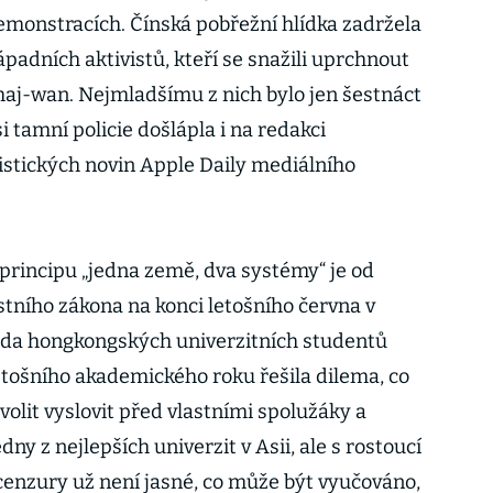
emonstracích. Čínská pobřežní hlídka zadržela
padních aktivistů, kteří se snažili uprchnout
aj-wan. Nejmladšímu z nich bylo jen šestnáct
si tamní policie došlápla i na redakci
tických novin Apple Daily mediálního
 principu „jedna země, dva systémy“ je od
ního zákona na konci letošního června v
da hongkongských univerzitních studentů
tošního akademického roku řešila dilema, co
olit vyslovit před vlastními spolužáky a
ny z nejlepších univerzit v Asii, ale s rostoucí
enzury už není jasné, co může být vyučováno,