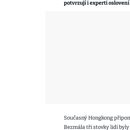
potvrzují i experti oslove
Současný Hongkong připomí
Bezmála tři stovky lidí byl