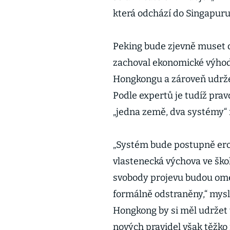
která odchází do Singapur
Peking bude zjevně muset 
zachoval ekonomické výhod
Hongkongu a zároveň udržel
Podle expertů je tudíž pra
„jedna země, dva systémy“
„Systém bude postupně erod
vlastenecká výchova ve ško
svobody projevu budou omez
formálně odstraněny,“ myslí 
Hongkong by si měl udržet 
nových pravidel však těžko