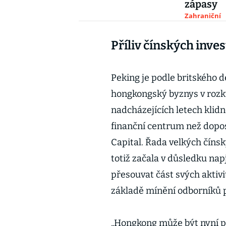
zápasy
Zahraniční
Příliv čínských inve
Peking je podle britského 
hongkongský byznys v rozkv
nadcházejících letech klid
finanční centrum než dopos
Capital. Řada velkých čínsk
totiž začala v důsledku na
přesouvat část svých aktiv
základě mínění odborníků 
„Hongkong může být nyní pro