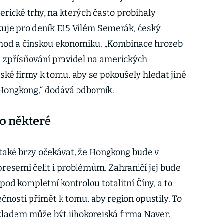
rické trhy, na kterých často probíhaly
rzuje pro deník E15 Vilém Semerák, český
hod a čínskou ekonomiku. „Kombinace hrozeb
 zpřísňování pravidel na amerických
ské firmy k tomu, aby se pokoušely hledat jiné
 Hongkong,“ dodává odborník.
ro některé
také brzy očekávat, že Hongkong bude v
epresemi čelit i problémům. Zahraničí jej bude
pod kompletní kontrolou totalitní Číny, a to
nosti přimět k tomu, aby region opustily. To
Příkladem může být jihokorejská firma Naver,