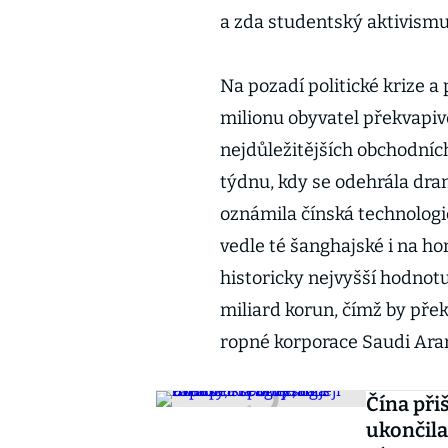
a zda studentský aktivismu
Na pozadí politické krize a
milionu obyvatel překvapiv
nejdůležitějších obchodních
týdnu, kdy se odehrála dra
oznámila čínská technologi
vedle té šanghajské i na h
historicky nejvyšší hodnot
miliard korun, čímž by pře
ropné korporace Saudi Ar
Čína při
ukončila 