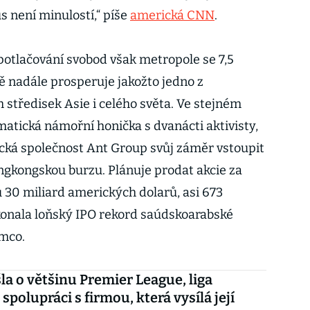
s není minulostí,“ píše
americká CNN
.
 potlačování svobod však metropole se 7,5
ě nadále prosperuje jakožto jedno z
 středisek Asie i celého světa. Ve stejném
matická námořní honička s dvanácti aktivisty,
cká společnost Ant Group svůj záměr vstoupit
ongkongskou burzu. Plánuje prodat akcie za
u 30 miliard amerických dolarů, asi 673
konala loňský IPO rekord saúdskoarabské
amco.
šla o většinu Premier League, liga
spolupráci s firmou, která vysílá její