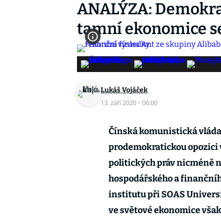
ANALÝZA: Demokra
tamní ekonomice se
Lukáš Vojáček
13. září 2020
·
06:00
Čínská komunistická vláda
prodemokratickou opozici v
politických práv nicméně
hospodářského a finančního
institutu při SOAS Univers
ve světové ekonomice však