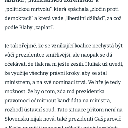
fašistku“, „sluníčkářskou extremistku“ a
„politickou mrtvolu“, která spáchala „zločin proti
demokracii“ a která vede „liberální džihád“, za což
podle Blahy „zaplatí“.
Je tak zřejmé, že se vznikající koalice nechystá být
vůči prezidentce smířlivější, ale naopak se dá
očekávat, že tlak na ni ještě zesílí. Huliak už uvedl,
že využije všechny právní kroky, aby se stal
ministrem, a na své nominaci trvá. Ve hře je tedy
možnost, že by o tom, zda má prezidentka
pravomoci odmítnout kandidáta na ministra,
rozhodl ústavní soud. Tato situace přitom není na
Slovensku nijak nová, také prezidenti Gašparovič