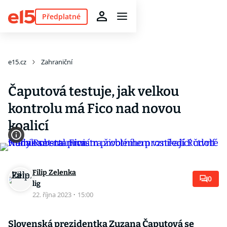
Předplatné
e15.cz
Zahraniční
Čaputová testuje, jak velkou
kontrolu má Fico nad novou
koalicí
Filip Zelenka
0
lig
22. října 2023
·
15:00
Slovenská prezidentka Zuzana Čaputová se