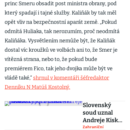
princ Smeru obsadit post ministra obrany, pod
který spadají i tajné služby. Kaliňák by tak měl
opět vliv na bezpečnostní aparát země. „Pokud
odmítá Huliaka, tak nerozumím, proč neodmítá
Kaliňáka. Vysvětlením nemůže být, že Kaliňák
dostal víc kroužků ve volbách ani to, že Smer je
vítězná strana, nebo to, že pokud bude
premiérem Fico, tak jeho dvojka může být ve
vládě také,“
shrnul v komentáři šéfredaktor
Denníku N Matúš Kostolný.
Slovenský
soud uznal
Andreje Kisku
vinným z
Zahraniční