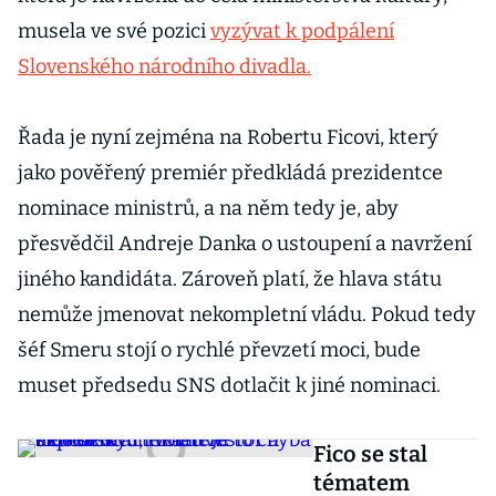
musela ve své pozici
vyzývat k podpálení
Slovenského národního divadla.
Řada je nyní zejména na Robertu Ficovi, který
jako pověřený premiér předkládá prezidentce
nominace ministrů, a na něm tedy je, aby
přesvědčil Andreje Danka o ustoupení a navržení
jiného kandidáta. Zároveň platí, že hlava státu
nemůže jmenovat nekompletní vládu. Pokud tedy
šéf Smeru stojí o rychlé převzetí moci, bude
muset předsedu SNS dotlačit k jiné nominaci.
Fico se stal
tématem