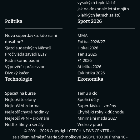
vysokých teplotách?
Jak na dokonalé letní mojito
6 lehkých letních salátů
Politika
Sport 2026
Nová superdávka: kdo na ní
MMA
dosáhne?
Fotbal 2026/27
Sjezd sudetských Němců
Hokej 2026
Proč vláda zavádí EET?
Tenis 2026
Padni komu padni
F1 2026
Výpověď z práce vzor
Atletika 2026
Divoký kačer
Cyklistika 2026
Technologie
Ekonomika
SpaceX na burze
Temu a clo
Nejlepší telefony
Spořicí účty
Nejlepší AI zdarma
Superdávka – změny
Nejlepší chytré hodinky
Chybějící roky k důchodu
Nejlepší VPN – srovnání
Minimální mzda 2027
Netflix filmy a seriály
Vedro v práci
© 2001 - 2026 Copyright
CZECH NEWS CENTER a.s.
se sídlem náměstí Marie Schmolkové 3493/1, 100 00 Praha 10 -