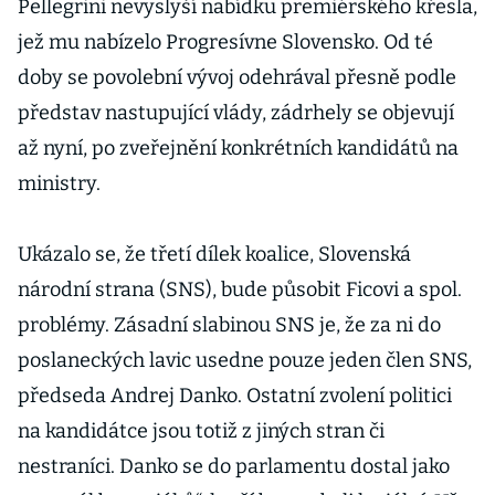
Pellegrini nevyslyší nabídku premiérského křesla,
jež mu nabízelo Progresívne Slovensko. Od té
doby se povolební vývoj odehrával přesně podle
představ nastupující vlády, zádrhely se objevují
až nyní, po zveřejnění konkrétních kandidátů na
ministry.
Ukázalo se, že třetí dílek koalice, Slovenská
národní strana (SNS), bude působit Ficovi a spol.
problémy. Zásadní slabinou SNS je, že za ni do
poslaneckých lavic usedne pouze jeden člen SNS,
předseda Andrej Danko. Ostatní zvolení politici
na kandidátce jsou totiž z jiných stran či
nestraníci. Danko se do parlamentu dostal jako