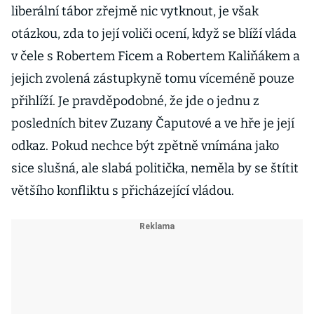
liberální tábor zřejmě nic vytknout, je však
otázkou, zda to její voliči ocení, když se blíží vláda
v čele s Robertem Ficem a Robertem Kaliňákem a
jejich zvolená zástupkyně tomu víceméně pouze
přihlíží. Je pravděpodobné, že jde o jednu z
posledních bitev Zuzany Čaputové a ve hře je její
odkaz. Pokud nechce být zpětně vnímána jako
sice slušná, ale slabá politička, neměla by se štítit
většího konfliktu s přicházející vládou.