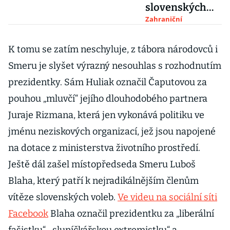
slovenských
voleb. Je to
Zahraniční
chyba
demokratů,
K tomu se zatím neschyluje, z tábora národovců i
říká investor a
Smeru je slyšet výrazný nesouhlas s rozhodnutím
expolitik
prezidentky. Sám Huliak označil Čaputovou za
pouhou „mluvčí“ jejího dlouhodobého partnera
Juraje Rizmana, která jen vykonává politiku ve
jménu neziskových organizací, jež jsou napojené
na dotace z ministerstva životního prostředí.
Ještě dál zašel místopředseda Smeru Luboš
Blaha, který patří k nejradikálnějším členům
vítěze slovenských voleb.
Ve videu na sociální síti
Facebook
Blaha označil prezidentku za „liberální