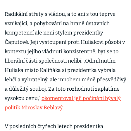
daňového
podvodu.
Radikální střety s vládou, a to ani s tou teprve
Exprezident se
vznikající, a pohybování na hraně ústavních
odvolal
kompetencí ale není stylem prezidentky
Čaputové. Její vystoupení proti Huliakovi působí v
kontextu jejího vládnutí konzistentně, byť se to
liberální části společnosti nelíbí. „Odmítnutím
Huliaka místo Kaliňáka si prezidentka vybrala
lehčí a vyhratelný, ale mnohem méně přesvědčivý
a důležitý souboj. Za toto rozhodnutí zaplatíme
vysokou cenu,“
okomentoval její počínání bývalý
politik Miroslav Beblavý.
V posledních čtyřech letech prezidentka