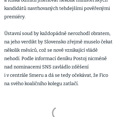
a Kiska odmítli jmenovat několik ministerských
kandidátů navrhovaných tehdejšími pověřenými
premiéry.
Ústavní soud by každopádně nerozhodl obratem,
na jeho verdikt by Slovensko zřejmě muselo čekat
několik měsíců, což se nově vznikající vládě
nehodí. Podle informací deníku Postoj nicméně
nad nominacemi SNS zavládlo zděšení
i v centrále Smeru a dá se tedy očekávat, že Fico
na svého koaličního kolegu zatlačí.