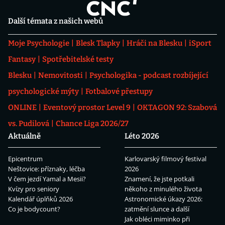
Další témata z našich webů
Moje Psychologie
Blesk Tlapky
Hráči na Blesku
iSport
Fantasy
Spotřebitelské testy
Blesku
Nemovitosti
Psychologika - podcast rozbíjející
psychologické mýty
Fotbalové přestupy
ONLINE
Eventový prostor Level 9
OKTAGON 92: Szabová
vs. Pudilová
Chance Liga 2026/27
Aktuálně
Léto 2026
Epicentrum
Karlovarský filmový festival
Neštovice: příznaky, léčba
2026
V čem jezdí Yamal a Mesii?
Znamení, že jste potkali
Kvízy pro seniory
někoho z minulého života
Kalendář úplňků 2026
Astronomické úkazy 2026:
Co je bodycount?
zatmění slunce a další
Jak obléci miminko při