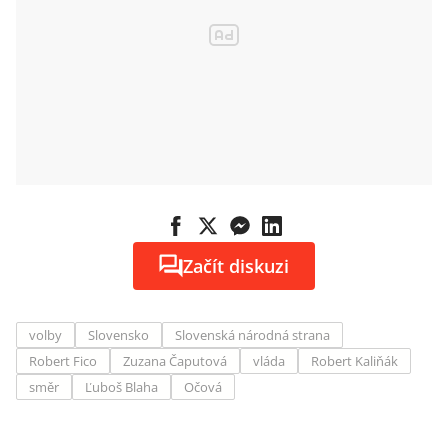
Začít diskuzi
volby
Slovensko
Slovenská národná strana
Robert Fico
Zuzana Čaputová
vláda
Robert Kaliňák
směr
Ľuboš Blaha
Očová