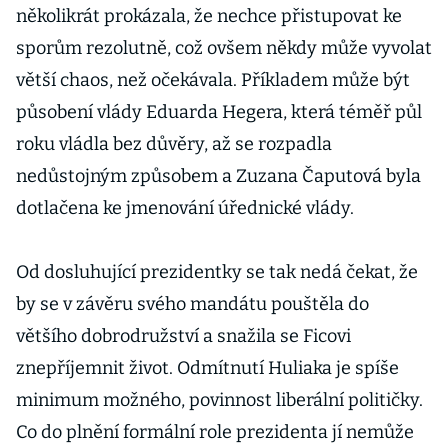
několikrát prokázala, že nechce přistupovat ke
sporům rezolutně, což ovšem někdy může vyvolat
větší chaos, než očekávala. Příkladem může být
působení vlády Eduarda Hegera, která téměř půl
roku vládla bez důvěry, až se rozpadla
nedůstojným způsobem a Zuzana Čaputová byla
dotlačena ke jmenování úřednické vlády.
Od dosluhující prezidentky se tak nedá čekat, že
by se v závěru svého mandátu pouštěla do
většího dobrodružství a snažila se Ficovi
znepříjemnit život. Odmítnutí Huliaka je spíše
minimum možného, povinnost liberální političky.
Co do plnění formální role prezidenta jí nemůže