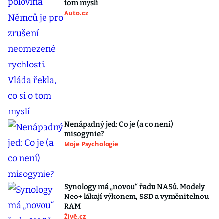
tom myslí
Auto.cz
Nenápadný jed: Co je (a co není)
misogynie?
Moje Psychologie
Synology má „novou“ řadu NASů. Modely
Neo+ lákají výkonem, SSD a vyměnitelnou
RAM
Živě.cz