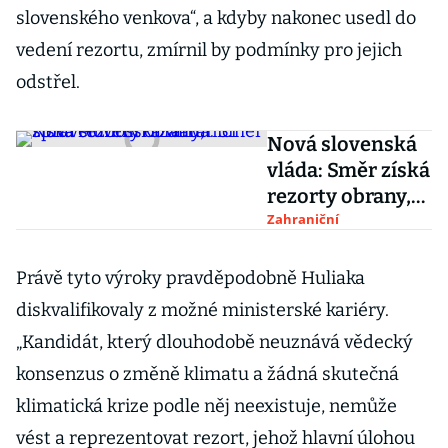
slovenského venkova“, a kdyby nakonec usedl do
vedení rezortu, zmírnil by podmínky pro jejich
odstřel.
Nová slovenská
vláda: Směr získá
rezorty obrany,
spravedlnosti i
Zahraniční
zahraničí
Právě tyto výroky pravděpodobně Huliaka
diskvalifikovaly z možné ministerské kariéry.
„Kandidát, který dlouhodobě neuznává vědecký
konsenzus o změně klimatu a žádná skutečná
klimatická krize podle něj neexistuje, nemůže
vést a reprezentovat rezort, jehož hlavní úlohou