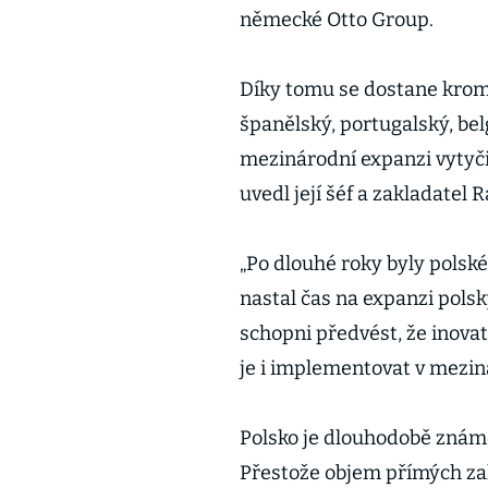
německé Otto Group.
Díky tomu se dostane kromě
španělský, portugalský, bel
mezinárodní expanzi vytyčil
uvedl její šéf a zakladatel 
„Po dlouhé roky byly polsk
nastal čas na expanzi pols
schopni předvést, že inovat
je i implementovat v mezin
Polsko je dlouhodobě známé 
Přestože objem přímých zah