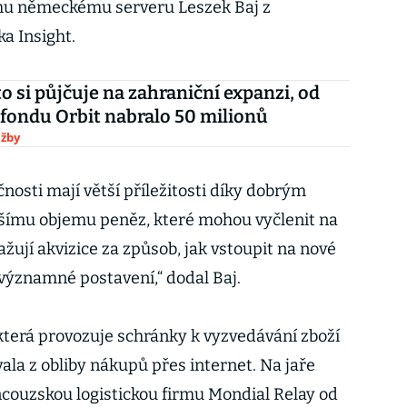
mu německému serveru Leszek Baj z
ka Insight.
o si půjčuje na zahraniční expanzi, od
fondu Orbit nabralo 50 milionů
užby
čnosti mají větší příležitosti díky dobrým
šímu objemu peněz, které mohou vyčlenit na
važují akvizice za způsob, jak vstoupit na nové
 významné postavení,“ dodal Baj.
 která provozuje schránky k vyzvedávání zboží
la z obliby nákupů přes internet. Na jaře
couzskou logistickou firmu Mondial Relay od