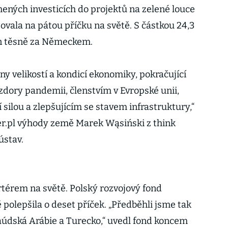
mených investicích do projektů na zelené louce
ovala na pátou příčku na světě. S částkou 24,3
en těsně za Německem.
ny velikostí a kondicí ekonomiky, pokračující
dory pandemii, členstvím v Evropské unii,
í silou a zlepšujícím se stavem infrastruktury,“
er.pl výhody země Marek Wąsiński z think
ústav.
ortérem na světě. Polský rozvojový fond
 polepšila o deset příček. „Předběhli jsme tak
 Saúdská Arábie a Turecko,“ uvedl fond koncem