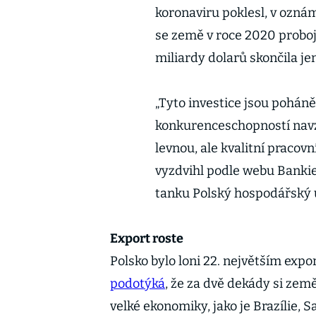
koronaviru poklesl, v ozná
se země v roce 2020 proboj
miliardy dolarů skončila j
„Tyto investice jsou poháně
konkurenceschopností navz
levnou, ale kvalitní pracovn
vyzdvihl podle webu Banki
tanku Polský hospodářský 
Export roste
Polsko bylo loni 22. největším exp
podotýká
, že za dvě dekády si země
velké ekonomiky, jako je Brazílie,