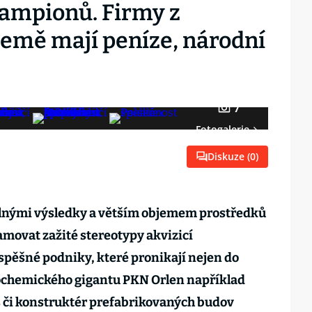
ampionů. Firmy z
emě mají peníze, národní
7
Fotogalerie
Diskuze (
0
)
silnými výsledky a větším objemem prostředků
lamovat zažité stereotypy akvizicí
spěšné podniky, které pronikají nejen do
ochemického gigantu PKN Orlen například
či konstruktér prefabrikovaných budov