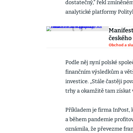
dostatečný,“ řekl zmíněné
analytické platformy Polity
Manifest
českého 
Obchod a sl
Podle něj nyní polské spole
finančním výsledkům a vět
investice. „Stále častěji po
trhy a okamžitě tam získat
Příkladem je firma InPost,
a během pandemie profitova
oznámila, že převezme fran