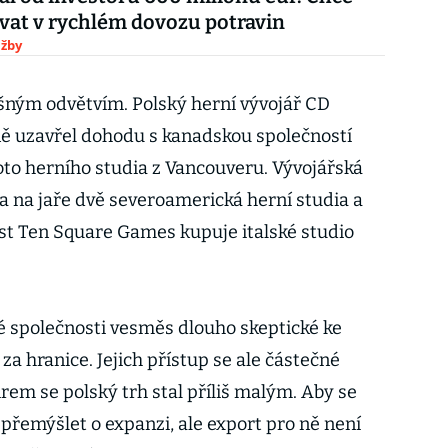
at v rychlém dovozu potravin
užby
lišným odvětvím. Polský herní vývojář CD
lně uzavřel dohodu s kanadskou společností
hoto herního studia z Vancouveru. Vývojářská
a na jaře dvě severoamerická herní studia a
ost Ten Square Games kupuje italské studio
é společnosti vesměs dlouho skeptické ke
za hranice. Jejich přístup se ale částečné
rem se polský trh stal příliš malým. Aby se
 přemýšlet o expanzi, ale export pro ně není