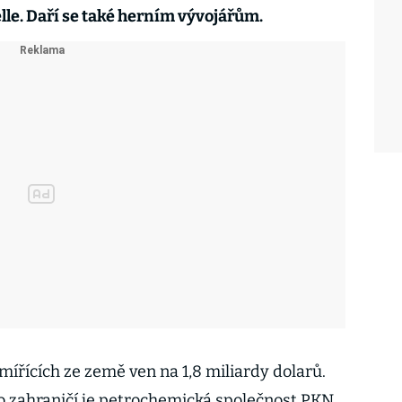
le. Daří se také herním vývojářům.
 mířících ze země ven na 1,8 miliardy dolarů.
o zahraničí je petrochemická společnost PKN