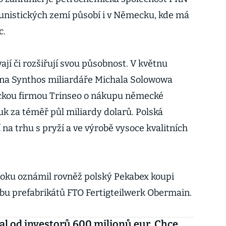
unistických zemí působí i v Německu, kde má
c.
ají či rozšiřují svou působnost. V květnu
na Synthos miliardáře Michala Solowowa
ckou firmou Trinseo o nákupu německé
uk za téměř půl miliardy dolarů. Polská
 na trhu s pryží a ve výrobě vysoce kvalitních
roku oznámil rovněž polský Pekabex koupi
u prefabrikátů FTO Fertigteilwerk Obermain.
kal od investorů 600 milionů eur. Chce