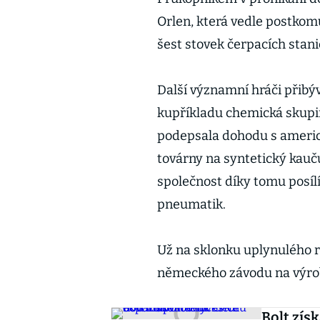
Orlen, která vedle postkom
šest stovek čerpacích stani
Další významní hráči přibýv
kupříkladu chemická skupi
podepsala dohodu s ameri
továrny na syntetický kauč
společnost díky tomu posílí
pneumatik.
Už na sklonku uplynulého 
německého závodu na výrob
Bolt zís