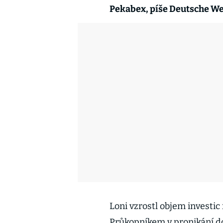
Pekabex, píše Deutsche Wel
Loni vzrostl objem investic
Průkopníkem v pronikání d