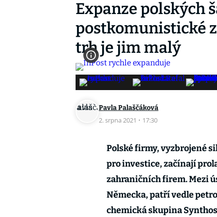
Expanze polských š
postkomunistické z
trh je jim malý
Pavla Palaščáková
2. srpna 2021
·
17:30
Polské firmy, vyzbrojené 
pro investice, začínají pro
zahraničních firem. Mezi ú
Německa, patří vedle petr
chemická skupina Synthos 