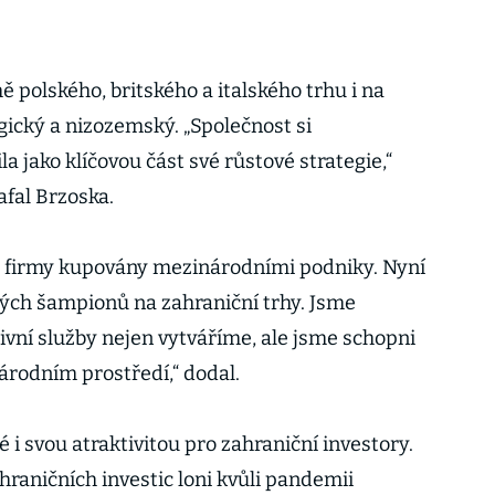
 polského, britského a italského trhu i na
gický a nizozemský. „Společnost si
a jako klíčovou část své růstové strategie,“
Rafal Brzoska.
é firmy kupovány mezinárodními podniky. Nyní
kých šampionů na zahraniční trhy. Jsme
ivní služby nejen vytváříme, ale jsme schopni
árodním prostředí,“ dodal.
i svou atraktivitou pro zahraniční investory.
raničních investic loni kvůli pandemii