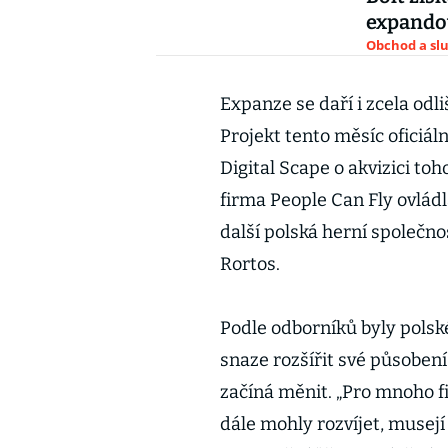
expandov
Obchod a sl
Expanze se daří i zcela od
Projekt tento měsíc oficiá
Digital Scape o akvizici to
firma People Can Fly ovládl
další polská herní společn
Rortos.
Podle odborníků byly polsk
snaze rozšířit své působení 
začíná měnit. „Pro mnoho fi
dále mohly rozvíjet, musejí