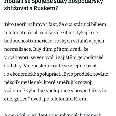
Hodlají se Spojené státy hospodářsky
sbližovat s Ruskem?
Této teorii nahrává i fakt, že oba státníci během
telefonátu řešili i další záležitosti týkající se
budoucnosti americko-ruských vztahů a jejich
normalizace. Bílý dům přitom uvedl, že
v rozhovoru se věnovali i zajištění geopolitické
stability. V neposlední řadě se zřejmě bavili
i o ekonomické spolupráci. „Bylo prodiskutováno
několik myšlenek, které směřují k rozvoji
vzájemně výhodné spolupráce v hospodářství a
energetice,“ uvedl po telefonátu Kreml.
Americký prezident už v uplynulých týdnech