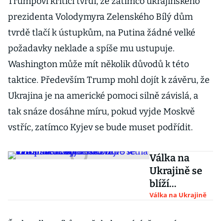
Trumpovi kritici tvrdí, že zatímco ukrajinského
prezidenta Volodymyra Zelenského Bílý dům
tvrdě tlačí k ústupkům, na Putina žádné velké
požadavky neklade a spíše mu ustupuje.
Washington může mít několik důvodů k této
taktice. Především Trump mohl dojít k závěru, že
Ukrajina je na americké pomoci silně závislá, a
tak snáze dosáhne míru, pokud vyjde Moskvě
vstříc, zatímco Kyjev se bude muset podřídit.
Válka na
Ukrajině se
blíží
k zastavení
Válka na Ukrajině
bojů.