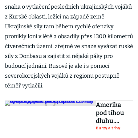
snaha o vytlačení posledních ukrajinských vojáků
z Kurské oblasti, ležící na západě země.
Ukrajinské síly tam během rychlé ofenzivy
pronikly loni v létě a obsadily přes 1300 kilometrů
čtverečních území, zřejmě ve snaze vyvázat ruské
síly z Donbasu a zajistit si nějaké páky pro
budoucí jednání. Rusové je ale i s pomocí
severokorejských vojáků z regionu postupně
téměř vytlačili.
Amerika
pod tíhou
dluhu.
Slavný
Burzy a trhy
investor