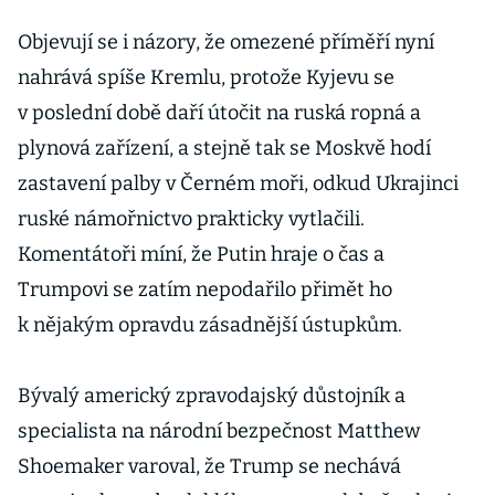
NATO uvnitř
NATO. Jestřábi
Objevují se i názory, že omezené příměří nyní
od Baltu se
nahrává spíše Kremlu, protože Kyjevu se
mohou spojit
v poslední době daří útočit na ruská ropná a
plynová zařízení, a stejně tak se Moskvě hodí
zastavení palby v Černém moři, odkud Ukrajinci
ruské námořnictvo prakticky vytlačili.
Komentátoři míní, že Putin hraje o čas a
Trumpovi se zatím nepodařilo přimět ho
k nějakým opravdu zásadnější ústupkům.
Bývalý americký zpravodajský důstojník a
specialista na národní bezpečnost Matthew
Shoemaker varoval, že Trump se nechává