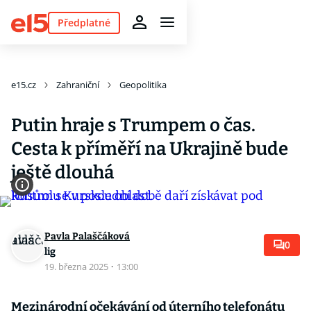
Předplatné
e15.cz
Zahraniční
Geopolitika
Putin hraje s Trumpem o čas.
Cesta k příměří na Ukrajině bude
ještě dlouhá
Pavla Palaščáková
0
lig
19. března 2025
·
13:00
Mezinárodní očekávání od úterního telefonátu