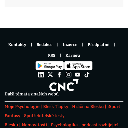
Kontakty
Redakce
Inzerce
Předplatné
RSS
Kariéra
Další témata z našich webů
Moje Psychologie
Blesk Tlapky
Hráči na Blesku
iSport
Fantasy
Spotřebitelské testy
Blesku
Nemovitosti
Psychologika - podcast rozbíjející