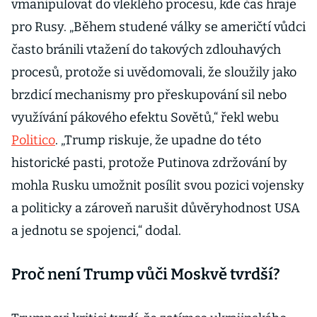
vmanipulovat do vleklého procesu, kde čas hraje
pro Rusy. „Během studené války se američtí vůdci
často bránili vtažení do takových zdlouhavých
procesů, protože si uvědomovali, že sloužily jako
brzdicí mechanismy pro přeskupování sil nebo
využívání pákového efektu Sovětů,“ řekl webu
Politico
. „Trump riskuje, že upadne do této
historické pasti, protože Putinova zdržování by
mohla Rusku umožnit posílit svou pozici vojensky
a politicky a zároveň narušit důvěryhodnost USA
a jednotu se spojenci,“ dodal.
Proč není Trump vůči Moskvě tvrdší?