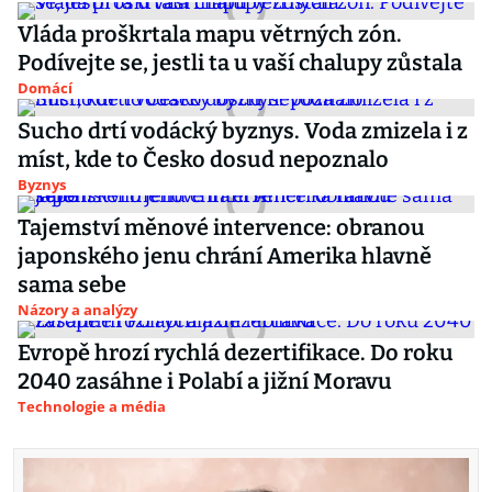
Vláda proškrtala mapu větrných zón.
Podívejte se, jestli ta u vaší chalupy zůstala
Domácí
Sucho drtí vodácký byznys. Voda zmizela i z
míst, kde to Česko dosud nepoznalo
Byznys
Tajemství měnové intervence: obranou
japonského jenu chrání Amerika hlavně
sama sebe
Názory a analýzy
Evropě hrozí rychlá dezertifikace. Do roku
2040 zasáhne i Polabí a jižní Moravu
Technologie a média