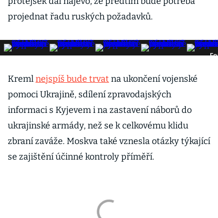
protějšek dal najevo, že předtím bude potřeba
projednat řadu ruských požadavků.
Fo
Kreml
nejspíš bude trvat
na ukončení vojenské
pomoci Ukrajině, sdílení zpravodajských
informaci s Kyjevem i na zastavení náborů do
ukrajinské armády, než se k celkovému klidu
zbraní zaváže. Moskva také vznesla otázky týkající
se zajištění účinné kontroly příměří.