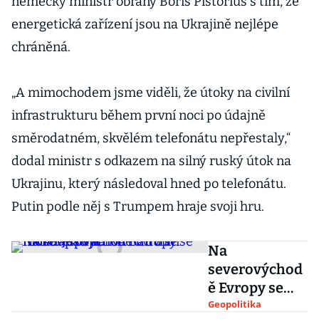
německý ministr obrany Boris Pistorius s tím, že
energetická zařízení jsou na Ukrajině nejlépe
chráněná.
„A mimochodem jsme viděli, že útoky na civilní
infrastrukturu během první noci po údajně
směrodatném, skvělém telefonátu nepřestaly,“
dodal ministr s odkazem na silný ruský útok na
Ukrajinu, který následoval hned po telefonátu.
Putin podle něj s Trumpem hraje svoji hru.
Na
severovýchod
ě Evropy se
rodí nápad na
Geopolitika