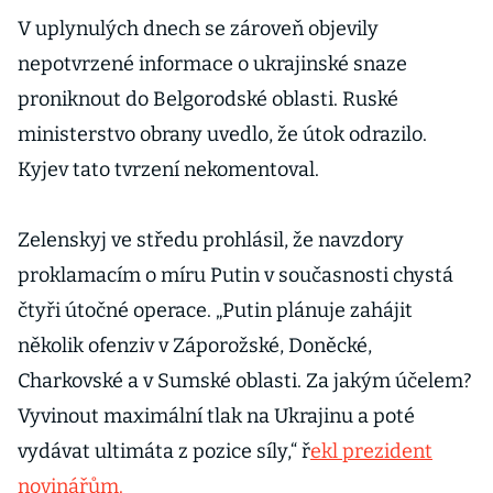
zase varuje
V uplynulých dnech se zároveň objevily
před
nepotvrzené informace o ukrajinské snaze
apokalypso
proniknout do Belgorodské oblasti. Ruské
u, proč věští
ministerstvo obrany uvedlo, že útok odrazilo.
Spojeným
státům
Kyjev tato tvrzení nekomentoval.
infarkt
zrovna teď?
Zelenskyj ve středu prohlásil, že navzdory
proklamacím o míru Putin v současnosti chystá
čtyři útočné operace. „Putin plánuje zahájit
několik ofenziv v Záporožské, Doněcké,
Charkovské a v Sumské oblasti. Za jakým účelem?
Vyvinout maximální tlak na Ukrajinu a poté
vydávat ultimáta z pozice síly,“ ř
ekl prezident
novinářům.