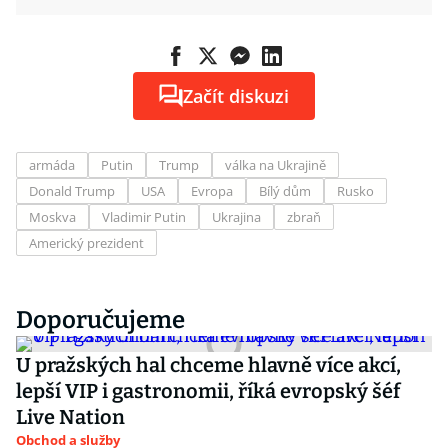
Začít diskuzi
armáda
Putin
Trump
válka na Ukrajině
Donald Trump
USA
Evropa
Bílý dům
Rusko
Moskva
Vladimir Putin
Ukrajina
zbraň
Americký prezident
Doporučujeme
U pražských hal chceme hlavně více akcí,
lepší VIP i gastronomii, říká evropský šéf
Live Nation
Obchod a služby