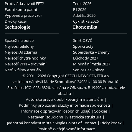
Proč vláda zavádí EET?
Tenis 2026
Padni komu padni
F1 2026
Výpověď z práce vzor
Atletika 2026
Divoký kačer
Cyklistika 2026
Technologie
Ekonomika
SpaceX na burze
Smrt OSVČ
Nejlepší telefony
Spořicí účty
Nejlepší AI zdarma
Superdávka – změny
Nejlepší chytré hodinky
Důchody 2027
Nejlepší VPN – srovnání
Minimální mzda 2027
Netflix filmy a seriály
Senior Pas – slevy
© 2001 - 2026 Copyright
CZECH NEWS CENTER a.s.
se sídlem náměstí Marie Schmolkové 3493/1, 100 00 Praha 10 -
Strašnice, IČO: 02346826, zapsána v OR, sp.zn. B 19490 a dodavatelé
obsahu
Autorská práva k publikovaným materiálům
Podmínky pro užívání služby informační společnosti
Informace o zpracování osobních údajů
Cookies
Nastavení soukromí
Vlastnická struktura
Jednotná kontaktní místa / Single Points of Contact
Etický kodex
Povinně zveřejňované informace