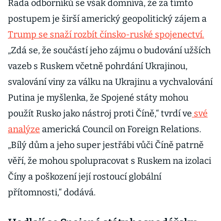
Podívejte se
Řada odborníků se však domnívá, že za tímto
na 15 milníků
postupem je širší americký geopolitický zájem a
největšího
Trump se snaží rozbít čínsko-ruské spojenectví.
evropského
„Zdá se, že součástí jeho zájmu o budování užších
konfliktu za
75 let
vazeb s Ruskem včetně pohrdání Ukrajinou,
svalování viny za válku na Ukrajinu a vychvalování
Putina je myšlenka, že Spojené státy mohou
použít Rusko jako nástroj proti Číně,“ tvrdí ve
své
analýze
americká Council on Foreign Relations.
„Bílý dům a jeho super jestřábi vůči Číně patrně
věří, že mohou spolupracovat s Ruskem na izolaci
Číny a poškození její rostoucí globální
přítomnosti,“ dodává.