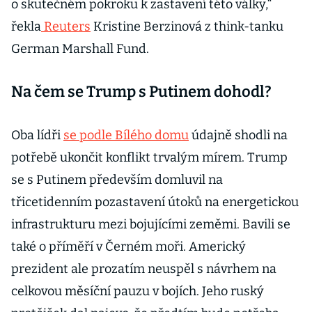
o skutečném pokroku k zastavení této války,“
řekla
Reuters
Kristine Berzinová z think-tanku
German Marshall Fund.
Na čem se Trump s Putinem dohodl?
Oba lídři
se podle Bílého domu
údajně shodli na
potřebě ukončit konflikt trvalým mírem. Trump
se s Putinem především domluvil na
třicetidenním pozastavení útoků na energetickou
infrastrukturu mezi bojujícími zeměmi. Bavili se
také o příměří v Černém moři. Americký
prezident ale prozatím neuspěl s návrhem na
celkovou měsíční pauzu v bojích. Jeho ruský