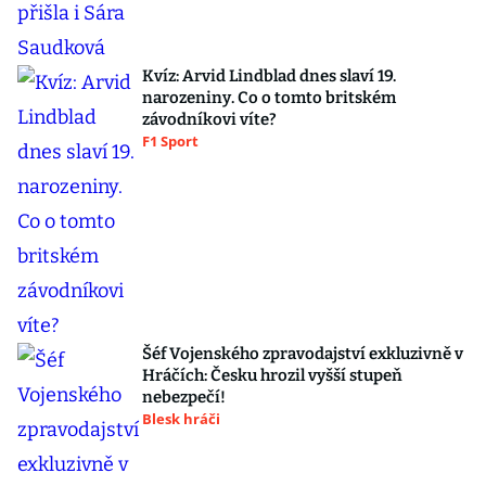
Kvíz: Arvid Lindblad dnes slaví 19.
narozeniny. Co o tomto britském
závodníkovi víte?
F1 Sport
Šéf Vojenského zpravodajství exkluzivně v
Hráčích: Česku hrozil vyšší stupeň
nebezpečí!
Blesk hráči