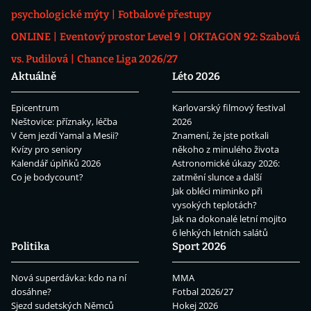
psychologické mýty
Fotbalové přestupy
ONLINE
Eventový prostor Level 9
OKTAGON 92: Szabová
vs. Pudilová
Chance Liga 2026/27
Aktuálně
Léto 2026
Epicentrum
Karlovarský filmový festival
Neštovice: příznaky, léčba
2026
V čem jezdí Yamal a Mesii?
Znamení, že jste potkali
Kvízy pro seniory
někoho z minulého života
Kalendář úplňků 2026
Astronomické úkazy 2026:
Co je bodycount?
zatmění slunce a další
Jak obléci miminko při
vysokých teplotách?
Jak na dokonalé letní mojito
6 lehkých letních salátů
Politika
Sport 2026
Nová superdávka: kdo na ní
MMA
dosáhne?
Fotbal 2026/27
Sjezd sudetských Němců
Hokej 2026