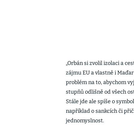
„Orbán si zvolil izolaci a c
zájmu EU a vlastně i Maďar
problém na to, abychom vyje
stupňů odlišně od všech ost
Stále jde ale spíše o symbo
například o sankcích či přič
jednomyslnost.