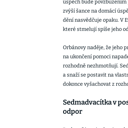
úspěch bude povzbuzením p
zvýší šance na domácí úspě
dění nasvědčuje opaku. V E
které stmelují spíše jeho 
Orbánovy naděje, že jeho pro
na ukončení pomoci napade
rozhodně nezhmotňují. Sed
a snaží se postavit na vlast
dokonce vyšachovat z rozho
Sedmadvacítka v po
odpor