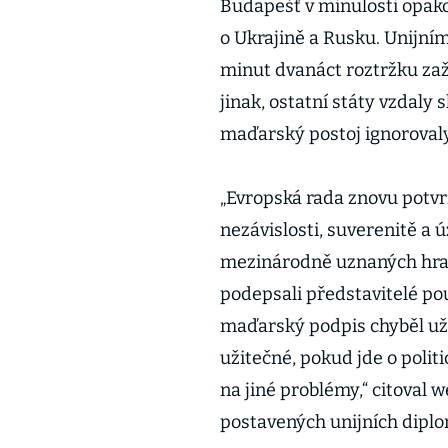
Budapešť v minulosti opako
o Ukrajině a Rusku. Unijní
minut dvanáct roztržku zaž
jinak, ostatní státy vzdaly
maďarský postoj ignorovaly
„Evropská rada znovu potvr
nezávislosti, suverenitě a ú
mezinárodně uznaných hran
podepsali představitelé p
maďarský podpis chyběl už 
užitečné, pokud jde o poli
na jiné problémy,“ citoval 
postavených unijních dipl