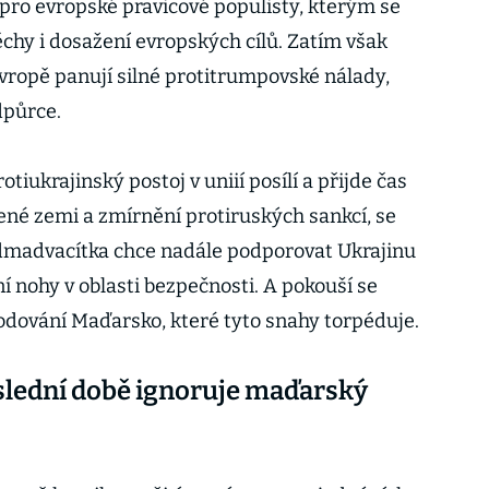
ro evropské pravicové populisty, kterým se
chy i dosažení evropských cílů. Zatím však
vropě panují silné protitrumpovské nálady,
odpůrce.
tiukrajinský postoj v uniií posílí a přijde čas
né zemi a zmírnění protiruských sankcí, se
madvacítka chce nadále podporovat Ukrajinu
ní nohy v oblasti bezpečnosti. A pokouší se
dování Maďarsko, které tyto snahy torpéduje.
slední době ignoruje maďarský