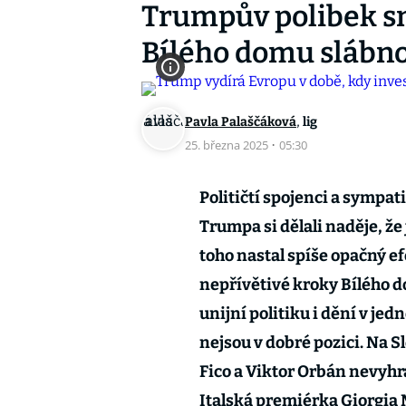
Trumpův polibek sm
Bílého domu slábnou
,
Pavla Palaščáková
lig
25. března 2025
·
05:30
Političtí spojenci a sympa
Trumpa si dělali naděje, ž
toho nastal spíše opačný ef
nepřívětivé kroky Bílého d
unijní politiku i dění v je
nejsou v dobré pozici. Na 
Fico a Viktor Orbán nevyhrál
Italská premiérka Giorgia 