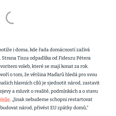
otíže i doma, kde řada domácností zažívá
. Strana Tisza odpadlíka od Fideszu Pétera
voritem voleb, které se mají konat za rok.
oří o tom, že většina Maďarů hledá pro svou
ašich hlavních cílů je sjednotit národ, zastavit
jevy a mluvit o realitě, podmínkách a o stavu
Welle
. „Jinak nebudeme schopni restartovat
udovat národ, přivést EU zpátky domů,“