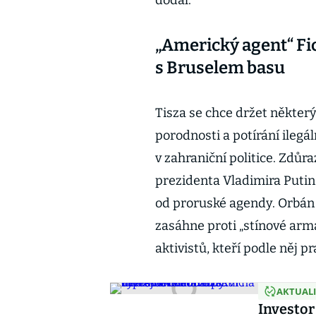
dodal.
„Americký agent“ Fi
s Bruselem basu
Tisza se chce držet některý
porodnosti a potírání ilegál
v zahraniční politice. Zdůr
prezidenta Vladimira Putin
od proruské agendy. Orbán
zasáhne proti „stínové arm
aktivistů, kteří podle něj pr
AKTUAL
Investor