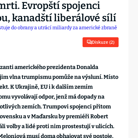
rti. Evropští spojenci
, kanadští liberálové sílí
Diskuze (
2
)
tizanti amerického prezidenta Donalda
e jim vlna trumpismu pomůže na výsluní. Místo
ekt. K Ukrajině, EU i k dalším zemím
omu vyvolávají odpor, jenž má dopady na
dnotlivých zemích. Trumpovi spojenci přitom
Slovensku a v Maďarsku by premiéři Robert
i volby a lidé proti nim prostestují v ulicích.
Meloniová musí doma obhajovat své postoje.