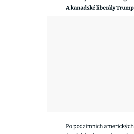
A kanadské liberály Trump r
Po podzimních amerických 