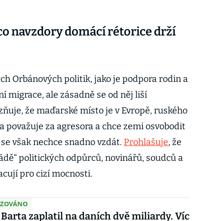
co navzdory domácí rétorice drží
ch Orbánových politik, jako je podpora rodin a
ní migrace, ale zásadně se od něj liší
azňuje, že maďarské místo je v Evropě, ruského
a považuje za agresora a chce zemi osvobodit
 se však nechce snadno vzdát.
Prohlašuje
, že
ádě“ politických odpůrců, novinářů, soudců a
acují pro cizí mocnosti.
IZOVÁNO
 Barta zaplatil na daních dvě miliardy. Víc