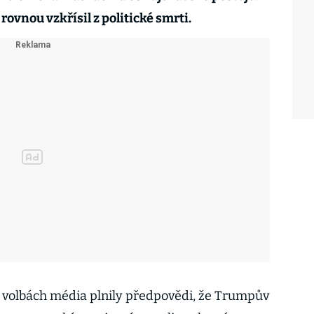
ovnou vzkřísil z politické smrti.
volbách média plnily předpovědi, že Trumpův