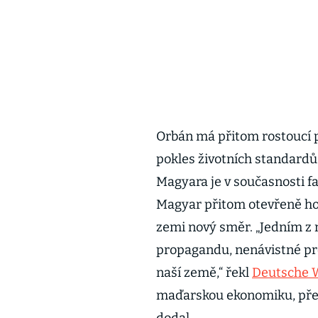
Orbán má přitom rostoucí p
pokles životních standardů
Magyara je v současnosti fa
Magyar přitom otevřeně hov
zemi nový směr. „Jedním z n
propagandu, nenávistné pro
naší země,“ řekl
Deutsche 
maďarskou ekonomiku, přeb