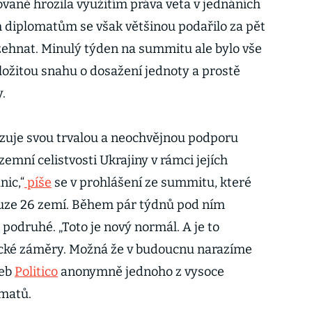
vaně hrozila využitím práva veta v jednáních
m diplomatům se však většinou podařilo za pět
ehnat. Minulý týden na summitu ale bylo vše
 složitou snahu o dosažení jednoty a prostě
.
zuje svou trvalou a neochvějnou podporu
zemní celistvosti Ukrajiny v rámci jejích
ic,“
píše
se v prohlášení ze summitu, které
ouze 26 zemí. Během pár týdnů pod ním
podruhé. „Toto je nový normál. A je to
tické záměry. Možná že v budoucnu narazíme
web
Politico
anonymně jednoho z vysoce
omatů.