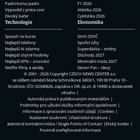
Padni komu padni
F1 2026
Výpověď z práce vzor
Atletika 2026
Divoký kačer
Cyklistika 2026
Technologie
Ekonomika
SpaceX na burze
Smrt OSVČ
Nejlepší telefony
Spořicí účty
Nejlepší AI zdarma
Superdávka – změny
Nejlepší chytré hodinky
Důchody 2027
Nejlepší VPN – srovnání
Minimální mzda 2027
Netflix filmy a seriály
Senior Pas – slevy
© 2001 - 2026 Copyright
CZECH NEWS CENTER a.s.
se sídlem náměstí Marie Schmolkové 3493/1, 100 00 Praha 10 -
Strašnice, IČO: 02346826, zapsána v OR, sp.zn. B 19490 a dodavatelé
obsahu
Autorská práva k publikovaným materiálům
Podmínky pro užívání služby informační společnosti
Informace o zpracování osobních údajů
Cookies
Nastavení soukromí
Vlastnická struktura
Jednotná kontaktní místa / Single Points of Contact
Etický kodex
Povinně zveřejňované informace