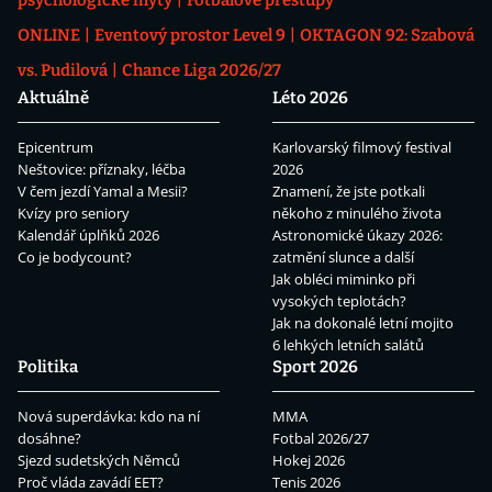
psychologické mýty
Fotbalové přestupy
ONLINE
Eventový prostor Level 9
OKTAGON 92: Szabová
vs. Pudilová
Chance Liga 2026/27
Aktuálně
Léto 2026
Epicentrum
Karlovarský filmový festival
Neštovice: příznaky, léčba
2026
V čem jezdí Yamal a Mesii?
Znamení, že jste potkali
Kvízy pro seniory
někoho z minulého života
Kalendář úplňků 2026
Astronomické úkazy 2026:
Co je bodycount?
zatmění slunce a další
Jak obléci miminko při
vysokých teplotách?
Jak na dokonalé letní mojito
6 lehkých letních salátů
Politika
Sport 2026
Nová superdávka: kdo na ní
MMA
dosáhne?
Fotbal 2026/27
Sjezd sudetských Němců
Hokej 2026
Proč vláda zavádí EET?
Tenis 2026