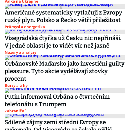
Válka na Ukrajině
Američané systematicky vytlačují z Evropy
ruský plyn. Polsko a Řecko větří příležitost
Průmysl a energetika
Visegrádská čtyřka už Česku nic nepřináší.
V jedné oblasti je to vidět víc než jasně
Názory a analýzy
Orbánovské Maďarsko jako investiční guilty
pleasure. Tyto akcie vydělávají stovky
procent
Burzy a trhy
Putin informoval Orbána o čtvrtečním
telefonátu s Trumpem
Zahraniční
Sdílené zájmy zemí střední Evropy se
vyčerpaly. Od Visegrádu se čekalo příliš