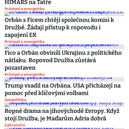
HIMARS na Tatře
Průmysl a energetika
Orbán s Ficem chtějí společnou komisi k
Družbě. Žádají přístup k ropovodu i
zapojení EK
Průmysl a energetika
Fico a Orbán obvinili Ukrajinu z politického
nátlaku. Ropovod Družba zůstává
pozastaven
Průmysl a energetika
Trump vsadil na Orbána. USA přicházejí na
pomoc před klíčovými volbami
Geopolitika
Ropné drama na jihovýchodě Evropy. Když
stojí Družba, je Maďarům Adria dobrá
Zahraniční