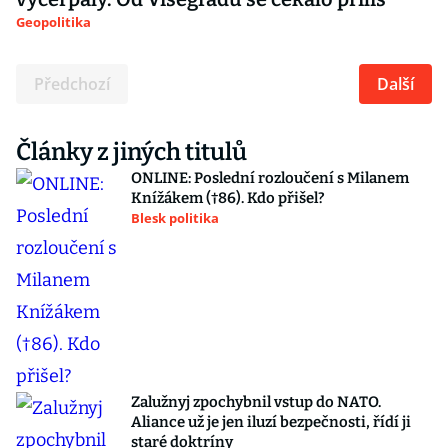
Geopolitika
Předchozí
Další
Články z jiných titulů
ONLINE: Poslední rozloučení s Milanem
Knížákem (†86). Kdo přišel?
Blesk politika
Zalužnyj zpochybnil vstup do NATO.
Aliance už je jen iluzí bezpečnosti, řídí ji
staré doktríny