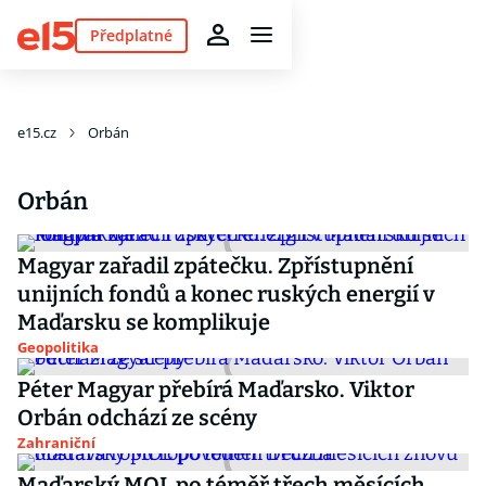
Předplatné
e15.cz
Orbán
Orbán
Magyar zařadil zpátečku. Zpřístupnění
unijních fondů a konec ruských energií v
Maďarsku se komplikuje
Geopolitika
Péter Magyar přebírá Maďarsko. Viktor
Orbán odchází ze scény
Zahraniční
Maďarský MOL po téměř třech měsících