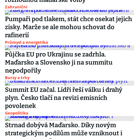
Zahraniční
Pumpaři pod tlakem, stát chce osekat jejich
zisky. Marže se ale mohou schovat do
rafinerií
Průmysl a energetika
Půjčka EU pro Ukrajinu se zadrhla.
Maďarsko a Slovensko ji na summitu
nepodpořily
Burzy a trhy
Summit EU začal. Lídři řeší válku i drahý
plyn. Česko tlačí na revizi emisních
povolenek
Geopolitika
Strnad dobývá Maďarsko. Díky novým
strategickým podílům může vzniknout i