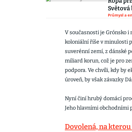
Ropa pří
Světová
Průmysl a e
V současnosti je Grónsko i 
koloniální říše v minulosti 
suverénní zemí, z dánské p
miliard korun, což je pro ze
podpora. Ve chvíli, kdy by
úroveň, by však závazky Dá
Nyní činí hrubý domácí pro
Jeho hlavními obchodními p
Dovolená, na kterou