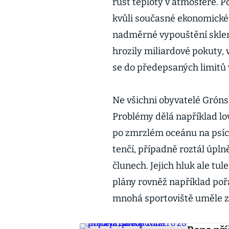
růst teploty v atmosféře. 
kvůli současné ekonomické 
nadměrné vypouštění sklen
hrozily miliardové pokuty,
se do předepsaných limitů v
Ne všichni obyvatelé Gróns
Problémy dělá například lo
po zmrzlém oceánu na psíc
tenčí, případně roztál úpln
člunech. Jejich hluk ale tul
plány rovněž například poř
mnohá sportoviště uměle z