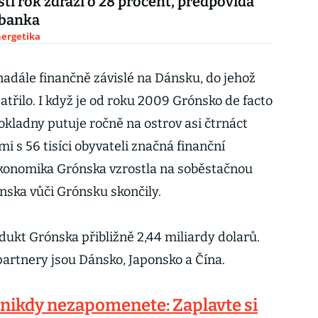
ští rok zdraží o 28 procent, předpovídá
 banka
nergetika
nadále finančně závislé na Dánsku, do jehož
patřilo. I když je od roku 2009 Grónsko de facto
okladny putuje ročně na ostrov asi čtrnáct
mi s 56 tisíci obyvateli značná finanční
 ekonomika Grónska vzrostla na soběstačnou
nska vůči Grónsku skončily.
dukt Grónska přibližně 2,44 miliardy dolarů.
artnery jsou Dánsko, Japonsko a Čína.
 nikdy nezapomenete: Zaplavte si