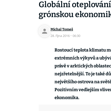
Globální oteplování
grónskou ekonomi
Michal Tomeš
28. října 2016
·
06:30
Rostoucí teplota klimatu m
extrémních výkyvů a ubývá
právě v arktických oblaste
nejzřetelnější. To je také 
největšího ostrova na světě
Pozitivním vedlejším vlive
ekonomika.