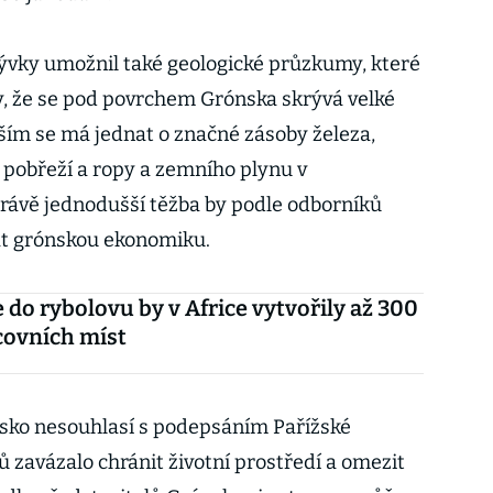
ývky umožnil také geologické průzkumy, které
ly, že se pod povrchem Grónska skrývá velké
ším se má jednat o značné zásoby železa,
pobřeží a ropy a zemního plynu v
právě jednodušší těžba by podle odborníků
at grónskou ekonomiku.
e do rybolovu by v Africe vytvořily až 300
acovních míst
nsko nesouhlasí s podepsáním Pařížské
tů zavázalo chránit životní prostředí a omezit