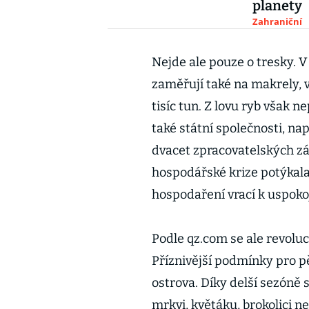
planety
Zahraniční
Nejde ale pouze o tresky. V
zaměřují také na makrely, 
tisíc tun. Z lovu ryb však 
také státní společnosti, na
dvacet zpracovatelských záv
hospodářské krize potýkala 
hospodaření vrací k uspok
Podle qz.com se ale revolu
Příznivější podmínky pro pě
ostrova. Díky delší sezóně
mrkvi, květáku, brokolici 