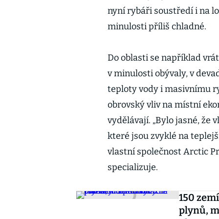
nyní rybáři soustředí i na l
minulosti příliš chladné.
Do oblasti se například vrá
v minulosti obývaly, v dev
teploty vody i masivnímu r
obrovský vliv na místní eko
vydělávají. „Bylo jasné, že 
které jsou zvyklé na teple
vlastní společnost Arctic P
specializuje.
150 zemí
plynů, m