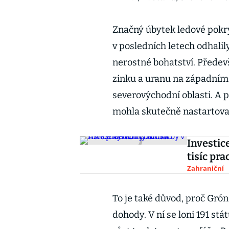
Značný úbytek ledové pokr
v posledních letech odhali
nerostné bohatství. Předev
zinku a uranu na západním 
severovýchodní oblasti. A 
mohla skutečně nastartov
Investic
tisíc pr
Zahraniční
To je také důvod, proč Gró
dohody. V ní se loni 191 stá