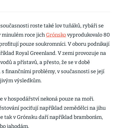
 současnosti roste také lov tuňáků, rybáři se
v minulém roce jich
Grónsko
vyprodukovalo 80
neprofitují pouze soukromníci. V oboru podnikají
příklad Royal Greenland. V zemi provozuje na
odů a přístavů, a přesto, že se v době
s finančními problémy, v současnosti se její
ojivým výsledkům.
ce v hospodářství nekoná pouze na moři.
stování pociťují například zemědělci na jihu
 se tak v Grónsku daří například bramborám,
nebo jahodám.