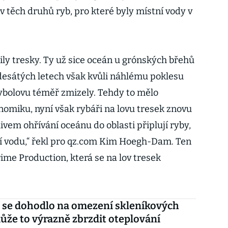
ov těch druhů ryb, pro které byly místní vody v
tily tresky. Ty už sice oceán u grónských břehů
adesátých letech však kvůli náhlému poklesu
ybolovu téměř zmizely. Tehdy to mělo
nomiku, nyní však rybáři na lovu tresek znovu
vlivem ohřívání oceánu do oblasti připlují ryby,
jší vodu,“ řekl pro qz.com Kim Hoegh-Dam. Ten
rime Production, která se na lov tresek
 se dohodlo na omezení skleníkových
ůže to výrazně zbrzdit oteplování