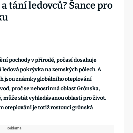
 a tání ledovců? Šance pro
ku
ění pochody v přírodě, počasí dosahuje
 ledová pokrývka na zemských pólech. A
ch jsou známky globálního oteplování
důvod, proč se nehostinná oblast Grónska,
, může stát vyhledávanou oblastí pro život.
m oteplování je totiž rostoucí grónská