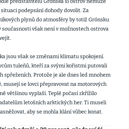
Podle představitelů Grónska si ostrov nemůže
situaci podepsání dohody dovolit. Za
íkových plynů do atmosféry by totiž Grónsku
 v současnosti však není v možnostech ostrova
ejít.
ka jsou však se změnami klimatu spokojení.
vcům tuleňů, kteří za svými kořistmi putovali
h spřeženích. Protože je ale dnes led mnohem
ě, musejí se lovci přepravovat na motorových
eně většinou vyplaší. Teplé počasí zkřížilo
adatelům letošních arktických her. Ti museli
asněžovat, aby se mohla klání vůbec konat.