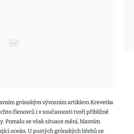
 hlavním grónským vývozním artiklem Krevetka
chto členovců i v současnosti tvoří přibližně
y. Pomalu se však situace mění, hlavním
ající oceán. U pustých grónských břehů se