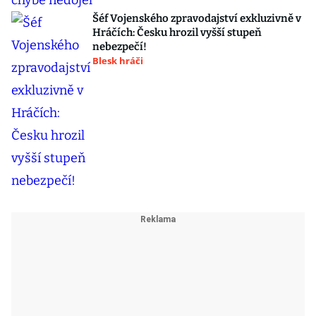
Šéf Vojenského zpravodajství exkluzivně v
Hráčích: Česku hrozil vyšší stupeň
nebezpečí!
Blesk hráči