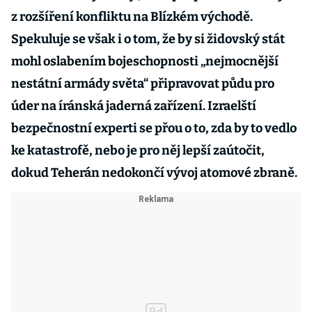
z rozšíření konfliktu na Blízkém východě.
Spekuluje se však i o tom, že by si židovský stát
mohl oslabením bojeschopnosti „nejmocnější
nestátní armády světa“ připravovat půdu pro
úder na íránská jaderná zařízení. Izraelští
bezpečnostní experti se přou o to, zda by to vedlo
ke katastrofě, nebo je pro něj lepší zaútočit,
dokud Teherán nedokončí vývoj atomové zbraně.