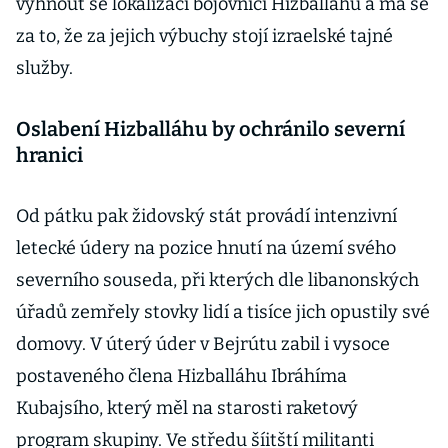
vyhnout se lokalizaci bojovníci Hizballáhu a má se
za to, že za jejich výbuchy stojí izraelské tajné
služby.
Oslabení Hizballáhu by ochránilo severní
hranici
Od pátku pak židovský stát provádí intenzivní
letecké údery na pozice hnutí na území svého
severního souseda, při kterých dle libanonských
úřadů zemřely stovky lidí a tisíce jich opustily své
domovy. V úterý úder v Bejrútu zabil i vysoce
postaveného člena Hizballáhu Ibráhíma
Kubajsího, který měl na starosti raketový
program skupiny. Ve středu šíitští militanti