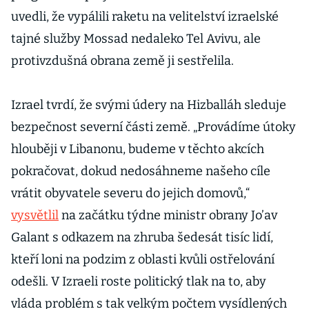
uvedli, že vypálili raketu na velitelství izraelské
tajné služby Mossad nedaleko Tel Avivu, ale
protivzdušná obrana země ji sestřelila.
Izrael tvrdí, že svými údery na Hizballáh sleduje
bezpečnost severní části země. „Provádíme útoky
hlouběji v Libanonu, budeme v těchto akcích
pokračovat, dokud nedosáhneme našeho cíle
vrátit obyvatele severu do jejich domovů,“
vysvětlil
na začátku týdne ministr obrany Jo’av
Galant s odkazem na zhruba šedesát tisíc lidí,
kteří loni na podzim z oblasti kvůli ostřelování
odešli. V Izraeli roste politický tlak na to, aby
vláda problém s tak velkým počtem vysídlených