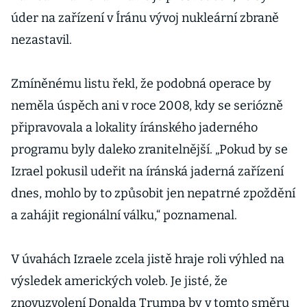
úder na zařízení v Íránu vývoj nukleární zbraně
nezastavil.
Zmíněnému listu řekl, že podobná operace by
neměla úspěch ani v roce 2008, kdy se seriózně
připravovala a lokality íránského jaderného
programu byly daleko zranitelnější. „Pokud by se
Izrael pokusil udeřit na íránská jaderná zařízení
dnes, mohlo by to způsobit jen nepatrné zpoždění
a zahájit regionální válku,“ poznamenal.
V úvahách Izraele zcela jistě hraje roli výhled na
výsledek amerických voleb. Je jisté, že
znovuzvolení Donalda Trumpa by v tomto směru