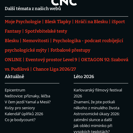
Další témata z našich webů
Moje Psychologie
Blesk Tlapky
Hráči na Blesku
iSport
Fantasy
Spotřebitelské testy
Blesku
Nemovitosti
Psychologika - podcast rozbíjející
psychologické mýty
Fotbalové přestupy
ONLINE
Eventový prostor Level 9
OKTAGON 92: Szabová
vs. Pudilová
Chance Liga 2026/27
Aktuálně
Léto 2026
Epicentrum
Karlovarský filmový festival
Neštovice: příznaky, léčba
2026
V čem jezdí Yamal a Mesii?
Znamení, že jste potkali
Kvízy pro seniory
někoho z minulého života
Kalendář úplňků 2026
Astronomické úkazy 2026:
Co je bodycount?
zatmění slunce a další
Jak obléci miminko při
vysokých teplotách?