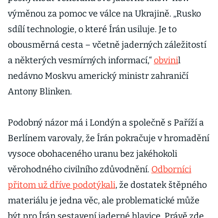
výměnou za pomoc ve válce na Ukrajině. „Rusko
sdílí technologie, o které Írán usiluje. Je to
obousměrná cesta – včetně jaderných záležitostí
a některých vesmírných informací,“
obvini
l
nedávno Moskvu americký ministr zahraničí
Antony Blinken.
Podobný názor má i Londýn a společně s Paříží a
Berlínem varovaly, že Írán pokračuje v hromadění
vysoce obohaceného uranu bez jakéhokoli
věrohodného civilního zdůvodnění.
Odborníci
přitom už dříve podotýkali
, že dostatek štěpného
materiálu je jedna věc, ale problematické může
být pro Írán sestavení jaderné hlavice. Právě zde