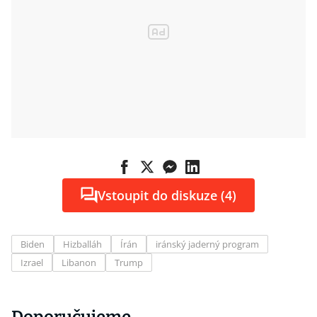
Vstoupit do diskuze (4)
Biden
Hizballáh
Írán
iránský jaderný program
Izrael
Libanon
Trump