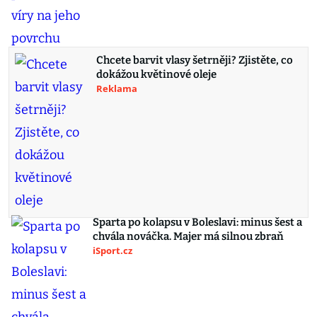
Chcete barvit vlasy šetrněji? Zjistěte, co
dokážou květinové oleje
Reklama
Sparta po kolapsu v Boleslavi: minus šest a
chvála nováčka. Majer má silnou zbraň
iSport.cz