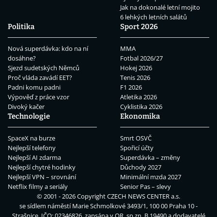
Jak na dokonalé letní mojito
6 lehkých letních salátů
Politika
Sport 2026
Nová superdávka: kdo na ní
MMA
dosáhne?
Fotbal 2026/27
Sjezd sudetských Němců
Hokej 2026
Proč vláda zavádí EET?
Tenis 2026
Padni komu padni
F1 2026
Výpověď z práce vzor
Atletika 2026
Divoký kačer
Cyklistika 2026
Technologie
Ekonomika
SpaceX na burze
Smrt OSVČ
Nejlepší telefony
Spořicí účty
Nejlepší AI zdarma
Superdávka – změny
Nejlepší chytré hodinky
Důchody 2027
Nejlepší VPN – srovnání
Minimální mzda 2027
Netflix filmy a seriály
Senior Pas – slevy
© 2001 - 2026 Copyright
CZECH NEWS CENTER a.s.
se sídlem náměstí Marie Schmolkové 3493/1, 100 00 Praha 10 -
Strašnice, IČO: 02346826, zapsána v OR, sp.zn. B 19490 a dodavatelé