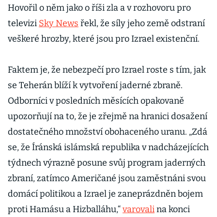
Hovořil o něm jako o říši zla a v rozhovoru pro
televizi
Sky News
řekl, že síly jeho země odstraní
veškeré hrozby, které jsou pro Izrael existenční.
Faktem je, že nebezpečí pro Izrael roste s tím, jak
se Teherán blíží k vytvoření jaderné zbraně.
Odborníci v posledních měsících opakovaně
upozorňují na to, že je zřejmě na hranici dosažení
dostatečného množství obohaceného uranu. „Zdá
se, že Íránská islámská republika v nadcházejících
týdnech výrazně posune svůj program jaderných
zbraní, zatímco Američané jsou zaměstnáni svou
domácí politikou a Izrael je zaneprázdněn bojem
proti Hamásu a Hizballáhu,“
varovali
na konci