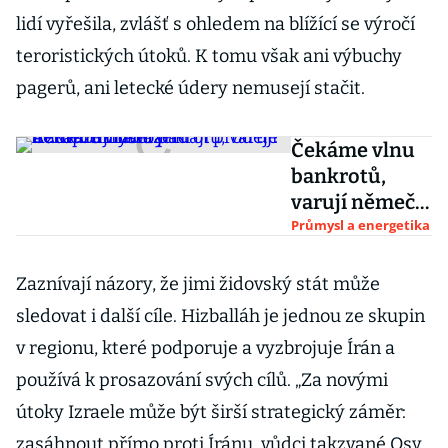
lidí vyřešila, zvlášť s ohledem na blížící se výročí
teroristických útoků. K tomu však ani výbuchy
pagerů, ani letecké údery nemusejí stačit.
Čekáme vlnu
bankrotů,
varují němečtí
manažeři.
Průmysl a energetika
Autoprůmyslu
padají prodeje
Zaznívají názory, že jimi židovský stát může
a zdražují
sledovat i další cíle. Hizballáh je jednou ze skupin
úvěry
v regionu, které podporuje a vyzbrojuje Írán a
používá k prosazování svých cílů. „Za novými
útoky Izraele může být širší strategický záměr:
zasáhnout přímo proti Íránu, vůdci takzvané Osy