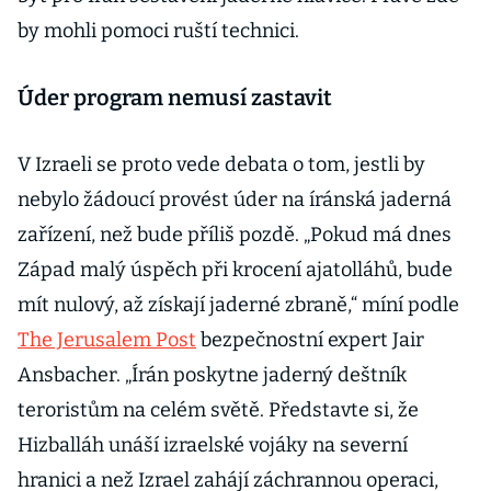
by mohli pomoci ruští technici.
Úder program nemusí zastavit
V Izraeli se proto vede debata o tom, jestli by
nebylo žádoucí provést úder na íránská jaderná
zařízení, než bude příliš pozdě. „Pokud má dnes
Západ malý úspěch při krocení ajatolláhů, bude
mít nulový, až získají jaderné zbraně,“ míní podle
The Jerusalem Post
bezpečnostní expert Jair
Ansbacher. „Írán poskytne jaderný deštník
teroristům na celém světě. Představte si, že
Hizballáh unáší izraelské vojáky na severní
hranici a než Izrael zahájí záchrannou operaci,