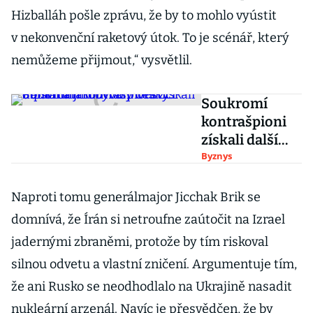
Hizballáh pošle zprávu, že by to mohlo vyústit
v nekonvenční raketový útok. To je scénář, který
nemůžeme přijmout,“ vysvětlil.
Soukromí
kontrašpioni
získali další
miliardovou
Byznys
investici.
Pomáhá jim
Naproti tomu generálmajor Jicchak Brik se
bývalý český
domnívá, že Írán si netroufne zaútočit na Izrael
diplomat
jadernými zbraněmi, protože by tím riskoval
silnou odvetu a vlastní zničení. Argumentuje tím,
že ani Rusko se neodhodlalo na Ukrajině nasadit
nukleární arzenál. Navíc je přesvědčen, že by