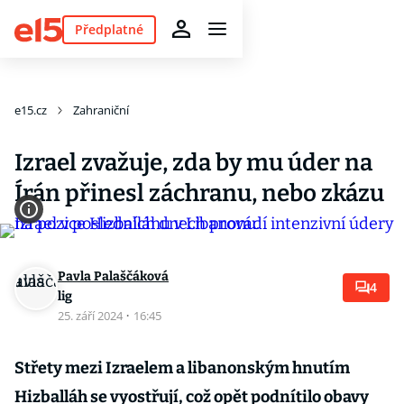
Předplatné
e15.cz
Zahraniční
Izrael zvažuje, zda by mu úder na
Írán přinesl záchranu, nebo zkázu
Pavla Palaščáková
4
lig
25. září 2024
·
16:45
Střety mezi Izraelem a libanonským hnutím
Hizballáh se vyostřují, což opět podnítilo obavy